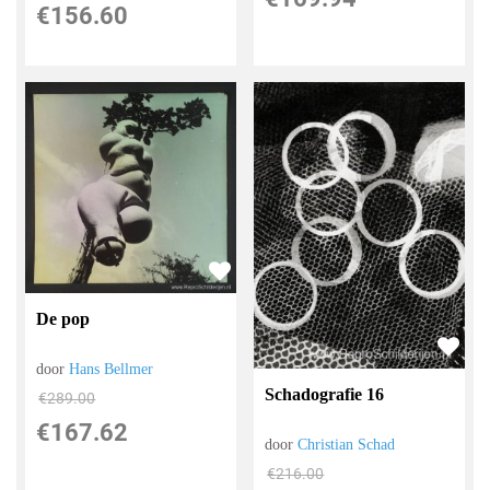
€
156.60
De pop
door
Hans Bellmer
Schadografie 16
€
289.00
€
167.62
door
Christian Schad
€
216.00