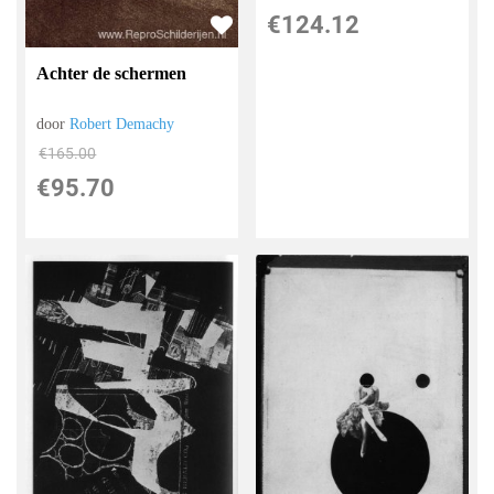
€
124.12
Achter de schermen
door
Robert Demachy
€
165.00
€
95.70