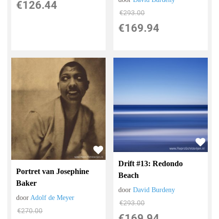
€
126.44
€
293.00
€
169.94
Drift #13: Redondo
Portret van Josephine
Beach
Baker
door
David Burdeny
door
Adolf de Meyer
€
293.00
€
270.00
€
169.94