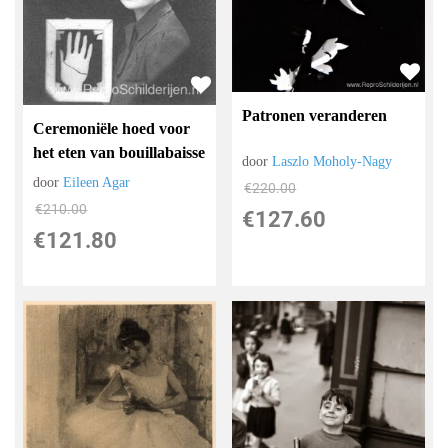
Patronen veranderen
Ceremoniële hoed voor
het eten van bouillabaisse
door
Laszlo Moholy-Nagy
door
Eileen Agar
€
220.00
€
210.00
€
127.60
€
121.80