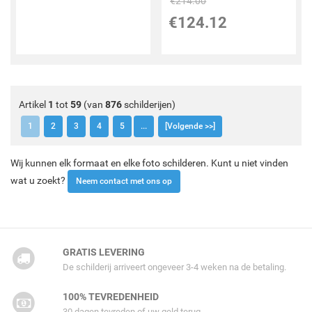
€
214.00
€
124.12
Artikel
1
tot
59
(van
876
schilderijen)
1
2
3
4
5
...
[Volgende >>]
Wij kunnen elk formaat en elke foto schilderen. Kunt u niet vinden
wat u zoekt?
Neem contact met ons op
GRATIS LEVERING
De schilderij arriveert ongeveer 3-4 weken na de betaling.
100% TEVREDENHEID
30 dagen tevreden of uw geld terug.