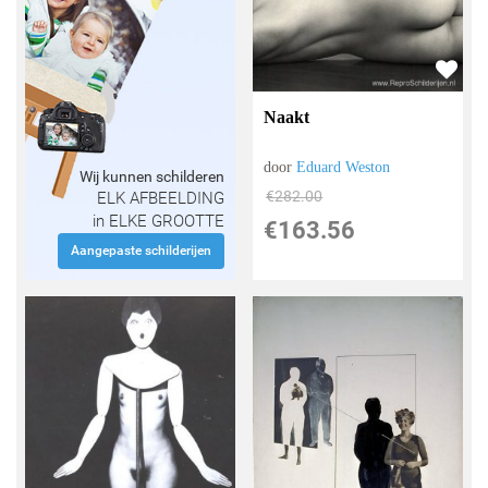
Naakt
door
Eduard Weston
Wij kunnen schilderen
€
282.00
ELK AFBEELDING
in ELKE GROOTTE
€
163.56
Aangepaste schilderijen