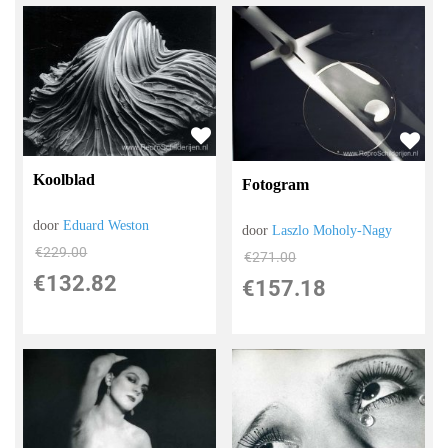
Koolblad
Fotogram
door
Eduard Weston
door
Laszlo Moholy-Nagy
€
229.00
€
271.00
€
132.82
€
157.18