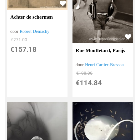
Achter de schermen
door
Robert Demachy
€
271.00
€
157.18
Rue Mouffetard, Parijs
door
Henri Cartier-Bresson
€
198.00
€
114.84