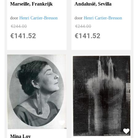
Marseille, Frankrijk
Andalusië, Sevilla
door
Henri Cartier-Bresson
door
Henri Cartier-Bresson
€
244.00
€
244.00
€
141.52
€
141.52
Mina Loy