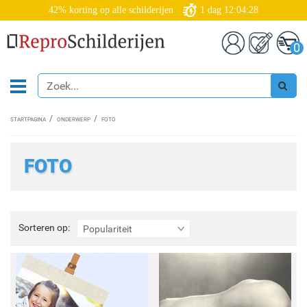
42% korting op alle schilderijen
1
dag
12:04:26
0
STARTPAGINA
ONDERWERP
FOTO
FOTO
Sorteren
Sorteren op:
Populariteit
op: