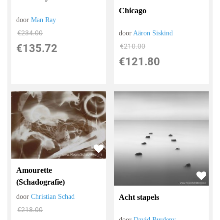
Chicago
door
Man Ray
€
234.00
door
Aäron Siskind
€
135.72
€
210.00
€
121.80
Amourette
(Schadografie)
door
Christian Schad
Acht stapels
€
218.00
door
David Burdeny