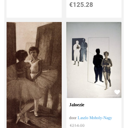
€
125.28
Jaloezie
door
Laszlo Moholy-Nagy
€
214.00