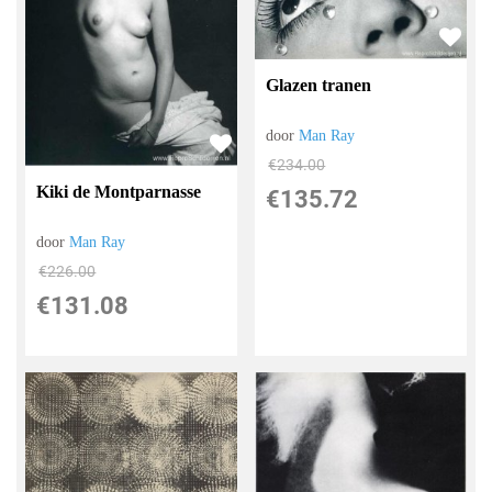
Glazen tranen
door
Man Ray
€
234.00
Kiki de Montparnasse
€
135.72
door
Man Ray
€
226.00
€
131.08