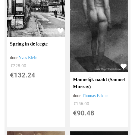
Spring in de leegte
door
Yves Klein
€
228.00
€
132.24
Mannelijk naakt (Samuel
Murray)
door
Thomas Eakins
€
156.00
€
90.48