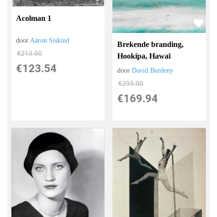
Acolman 1
door
Aäron Siskind
Brekende branding,
€
213.00
Hookipa, Hawaï
€
123.54
door
David Burdeny
€
293.00
€
169.94