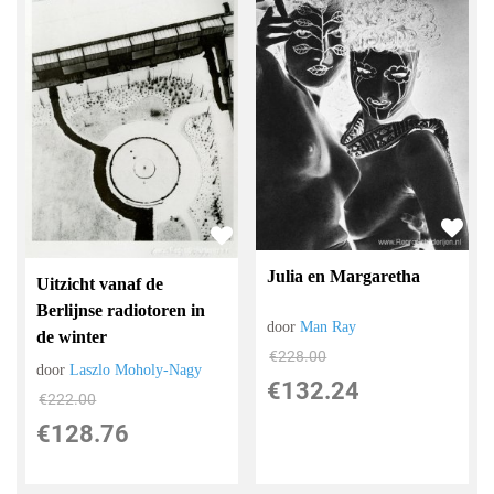
Julia en Margaretha
Uitzicht vanaf de
Berlijnse radiotoren in
door
Man Ray
de winter
€
228.00
door
Laszlo Moholy-Nagy
€
132.24
€
222.00
€
128.76