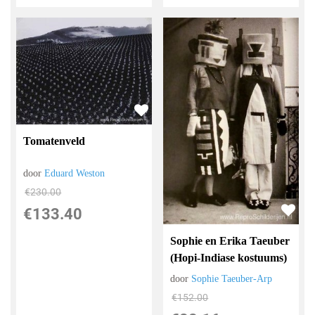
Tomatenveld
door
Eduard Weston
€
230.00
€
133.40
Sophie en Erika Taeuber
(Hopi-Indiase kostuums)
door
Sophie Taeuber-Arp
€
152.00