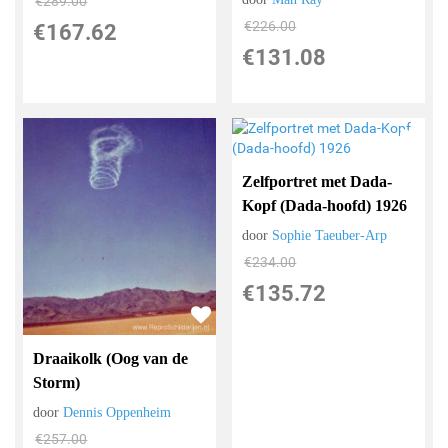
€
289.00
€
226.00
€
167.62
€
131.08
Zelfportret met Dada-
Kopf (Dada-hoofd) 1926
door
Sophie Taeuber-Arp
€
234.00
€
135.72
Draaikolk (Oog van de
Storm)
door
Dennis Oppenheim
€
257.00