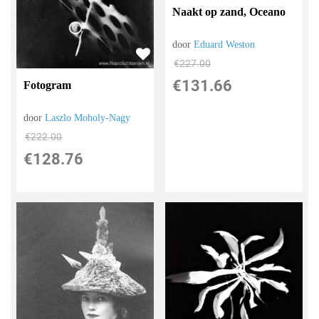
Naakt op zand, Oceano
door
Eduard Weston
€
227.00
€
131.66
Fotogram
door
Laszlo Moholy-Nagy
€
222.00
€
128.76