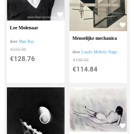
Lee Molenaar
Menselijke mechanica
door
Man Ray
€
222.00
door
Laszlo Moholy-Nagy
€
128.76
€
198.00
€
114.84