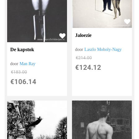
Jaloezie
De kapstok
door
Laszlo Moholy-Nagy
€
214.00
door
Man Ray
€
124.12
€
183.00
€
106.14