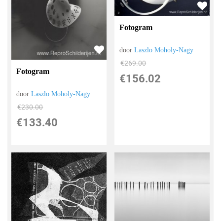
Fotogram
door
Laszlo Moholy-Nagy
€
269.00
Fotogram
€
156.02
door
Laszlo Moholy-Nagy
€
230.00
€
133.40