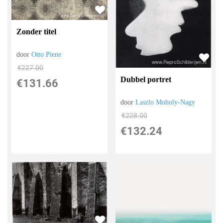
Zonder titel
door
Otto Piene
€
227.00
Dubbel portret
€
131.66
door
Laszlo Moholy-Nagy
€
228.00
€
132.24