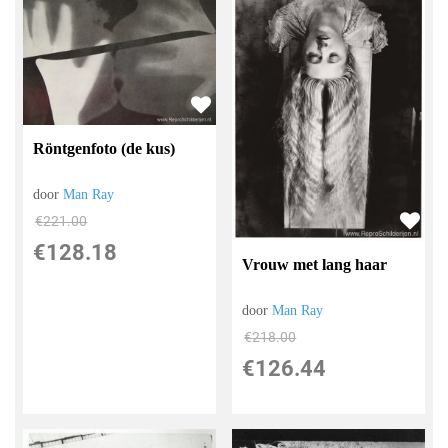
Röntgenfoto (de kus)
door
Man Ray
€
221.00
€
128.18
Vrouw met lang haar
door
Man Ray
€
218.00
€
126.44