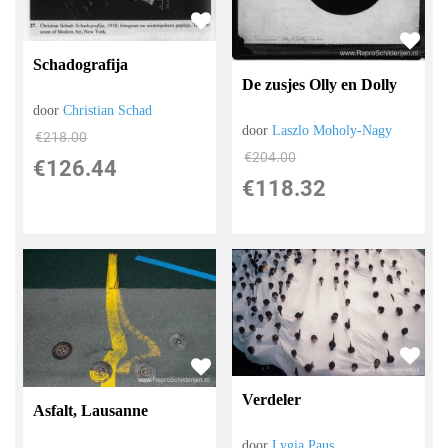
Schadografija
De zusjes Olly en Dolly
door
Christian Schad
door
Laszlo Moholy-Nagy
€
218.00
€
204.00
€
126.44
€
118.32
Verdeler
Asfalt, Lausanne
door
Lygia Paus