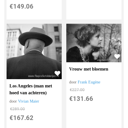
€
149.06
Vrouw met bloemen
door
Frank Eugène
Los Angeles (man met
€
227.00
hoed van achteren)
€
131.66
door
Vivian Maier
€
289.00
€
167.62