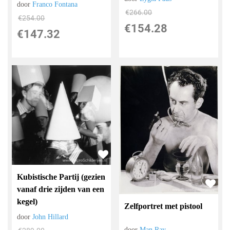
door
Franco Fontana
€
266.00
€
254.00
€
154.28
€
147.32
Kubistische Partij (gezien
vanaf drie zijden van een
kegel)
Zelfportret met pistool
door
John Hillard
door
Man Ray