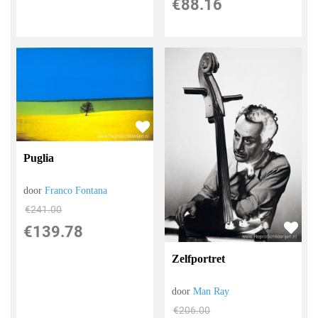
€
88.16
Puglia
door
Franco Fontana
€
241.00
€
139.78
Zelfportret
door
Man Ray
€
206.00