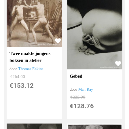
Twee naakte jongens
boksen in atelier
door
Thomas Eakins
Gebed
€
264.00
€
153.12
door
Man Ray
€
222.00
€
128.76