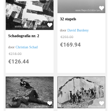
32 stapels
door
David Burdeny
Schadografia nr. 2
€
293.00
€
169.94
door
Christian Schad
€
218.00
€
126.44