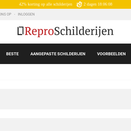
42% korting op alle schilderijen
2
dagen
18:06:06
ONS OP
INLOGGEN
BESTE
AANGEPASTE SCHILDERIJEN
VOORBEELDEN