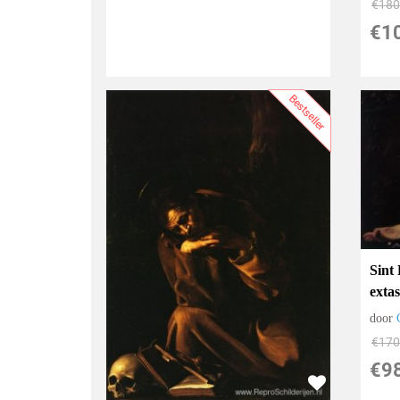
€
180
€
1
Bestseller
Sint 
exta
door
€
170
€
9