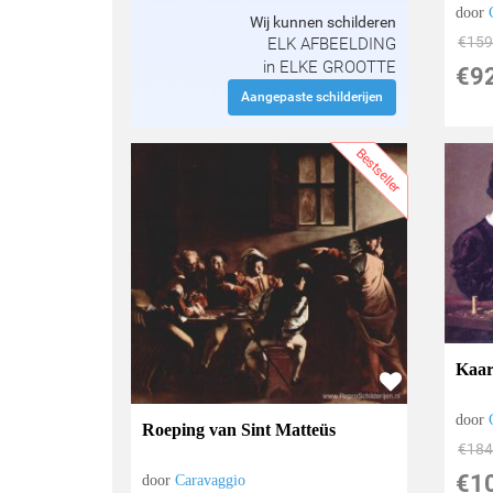
door
Wij kunnen schilderen
€
159
ELK AFBEELDING
in ELKE GROOTTE
€
9
Aangepaste schilderijen
Bestseller
Kaar
door
Roeping van Sint Matteüs
€
184
€
1
door
Caravaggio