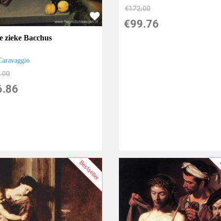
€
172.00
€
99.76
e zieke Bacchus
Caravaggio
.00
6.86
Bestseller
B