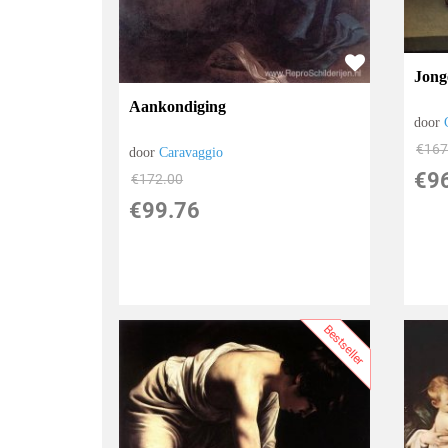
Jong
Aankondiging
door
€
167
door
Caravaggio
€
9
€
172.00
€
99.76
Bestseller