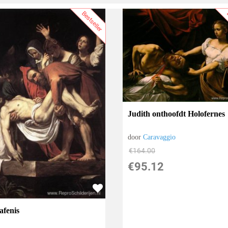
Bestseller
B
Judith onthoofdt Holofernes
door
Caravaggio
€
164.00
€
95.12
afenis