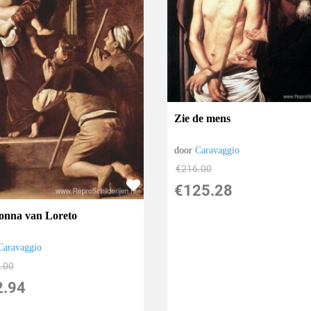
Zie de mens
door
Caravaggio
€
216.00
€
125.28
nna van Loreto
Caravaggio
.00
2.94