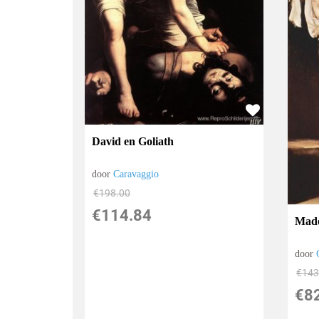
David en Goliath
door
Caravaggio
€
198.00
€
114.84
Mado
door
€
143
€
8