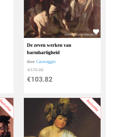
De zeven werken van
barmhartigheid
door
Caravaggio
€
179.00
€
103.82
estseller
Bestseller