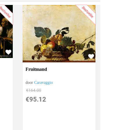
estseller
Bestseller
Fruitmand
door
Caravaggio
€
164.00
€
95.12