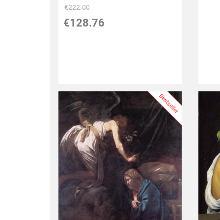
€
222.00
€
128.76
Bestseller