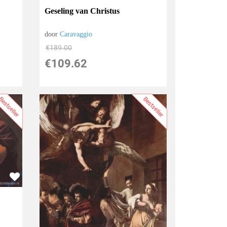
Geseling van Christus
door
Caravaggio
€
189.00
€
109.62
estseller
Bestseller