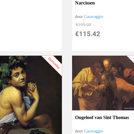
Narcissen
door
Caravaggio
€
199.00
€
115.42
Bestseller
B
Ongeloof van Sint Thomas
door
Caravaggio