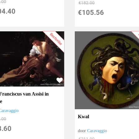
.00
€
182.00
04.40
€
105.56
Bestseller
B
Franciscus van Assisi in
se
Caravaggio
Kwal
.00
8.60
door
Caravaggio
€
211.00