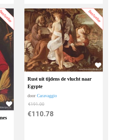
estseller
Bestseller
Rust uit tijdens de vlucht naar
Egypte
door
Caravaggio
€
191.00
€
110.78
nnes