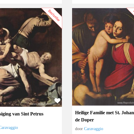
Bestseller
B
Heilige Familie met St. Joha
siging van Sint Petrus
de Doper
Caravaggio
door
Caravaggio