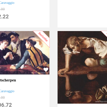
Caravaggio
.00
2.22
Bestseller
B
tscherpen
Caravaggio
.00
06.72