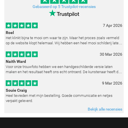
Gebaseerd op 5 Trustpilot-recensies
7 Apr 2026
Roel
Het klinkt bijna te mooi om waar te zijn. Maar het proces zoals vermeld
op de website klopt helemaal. Wij hebben een heel mooi schilderij laten
reproduceren op basis van toegestuurde foto's. De communicatie i
30 Mar 2026
Naith Ward
Voor onze trouwfoto hebben we een handgeschilderde versie laten
maken en het resultaat heeft ons echt ontroerd. De kunstenaar heeft de
emoties perfect weten vast te leggen en zelfs kleine details zoals de lic
9 Mar 2026
Souie Craig
Heel tevreden met mijn bestelling. Goede communicatie en netjes
verpakt geleverd.
Bekijk alle recensies