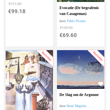
€
171.00
Evocatie (De begrafenis
€
99.18
van Casagemas)
door
Pablo Picasso
€
120.00
€
69.60
Bestseller
Bestseller
De Slag om de Argonne
door
René Magritte