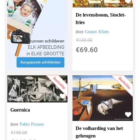
De levensboom, Stoclet-
fries
door
Gustav Klimt
€
120.00
Wij kunnen schilderen
ELK AFBEELDING
€
69.60
in ELKE GROOTTE
Aangepaste schilderijen
Bestseller
Bestseller
Guernica
door
Pablo Picasso
De volharding van het
€
190.00
geheugen