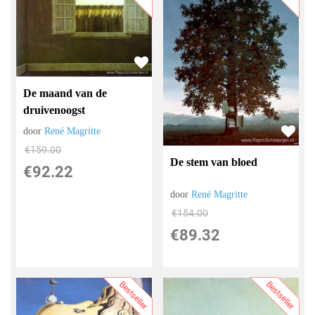
De maand van de
druivenoogst
door
René Magritte
€
159.00
De stem van bloed
€
92.22
door
René Magritte
€
154.00
€
89.32
Bestseller
Bestseller