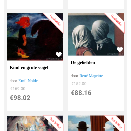
Bestseller
Bestseller
De geliefden
Kind en grote vogel
door
René Magritte
door
Emil Nolde
€
152.00
€
169.00
€
88.16
€
98.02
Bestseller
Bestseller