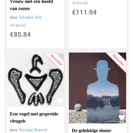
Vrouw met een hoofd
€
193.00
van rozen
€
111.94
door
Salvador Dali
€
148.00
€
85.84
Bestseller
Bestseller
Een vogel met gespreide
vleugels
door
Nicolaas Roerich
De gelukkige donor