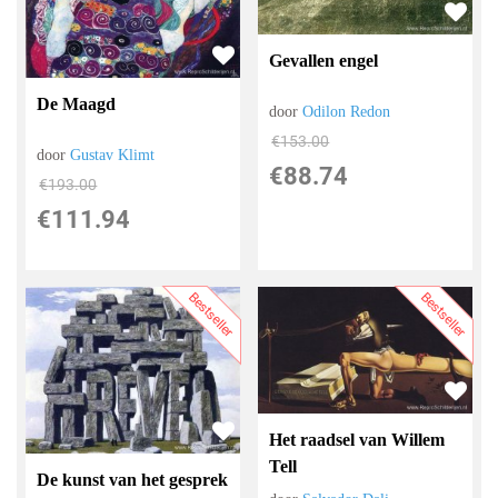
Gevallen engel
De Maagd
door
Odilon Redon
€
153.00
door
Gustav Klimt
€
88.74
€
193.00
€
111.94
Bestseller
Bestseller
Het raadsel van Willem
Tell
De kunst van het gesprek