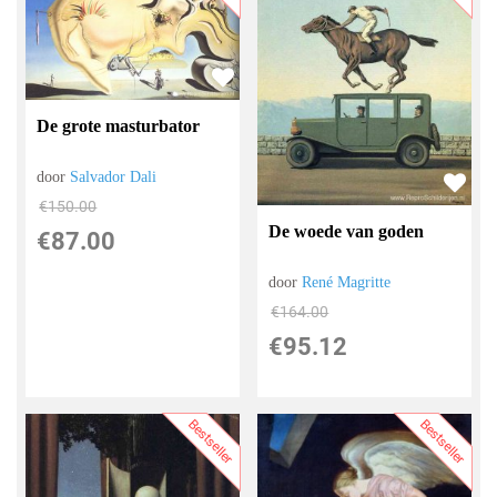
De grote masturbator
door
Salvador Dali
€
150.00
De woede van goden
€
87.00
door
René Magritte
€
164.00
€
95.12
Bestseller
Bestseller