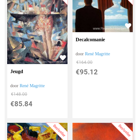
Decalcomanie
door
René Magritte
€
164.00
€
95.12
Jeugd
door
René Magritte
€
148.00
€
85.84
Bestseller
Bestseller