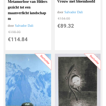
Vrouw met bloemhoofd
Metamorfose van Hitlers
gezicht tot een
door
Salvador Dali
maanverlicht landschap
€
154.00
m
€
89.32
door
Salvador Dali
€
198.00
€
114.84
Bestseller
Bestseller