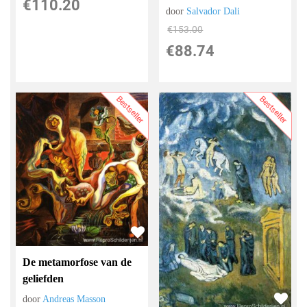
€
110.20
door
Salvador Dali
€
153.00
€
88.74
Bestseller
Bestseller
De metamorfose van de
geliefden
door
Andreas Masson