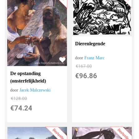
Dierenlegende
door
Franz Marc
€
167.00
De opstanding
€
96.86
(onsterfelijkheid)
door
Jacek Malczewski
€
128.00
€
74.24
Bestseller
Bestseller