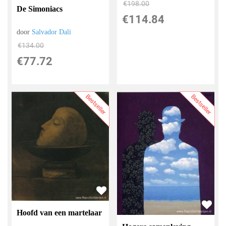
€
198.00
De Simoniacs
€
114.84
door
Salvador Dali
€
134.00
€
77.72
Bestseller
Bestseller
Hoofd van een martelaar