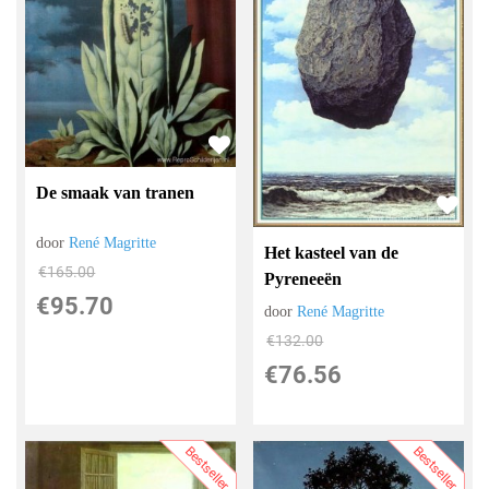
De smaak van tranen
door
René Magritte
Het kasteel van de
€
165.00
Pyreneeën
€
95.70
door
René Magritte
€
132.00
€
76.56
Bestseller
Bestseller