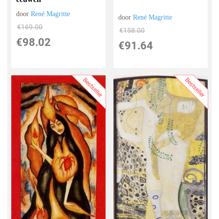
door
René Magritte
door
René Magritte
€
169.00
€
158.00
€
98.02
€
91.64
Bestseller
Bestseller