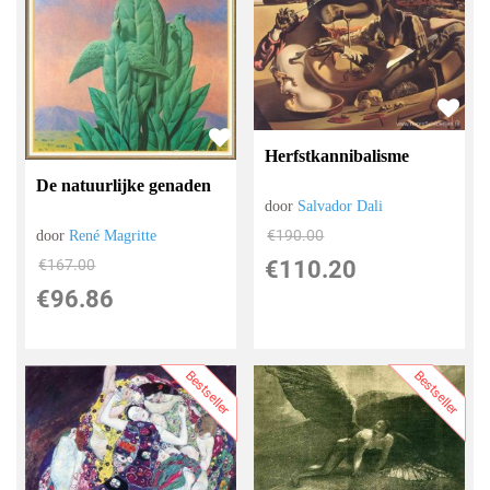
Herfstkannibalisme
De natuurlijke genaden
door
Salvador Dali
€
190.00
door
René Magritte
€
167.00
€
110.20
€
96.86
Bestseller
Bestseller