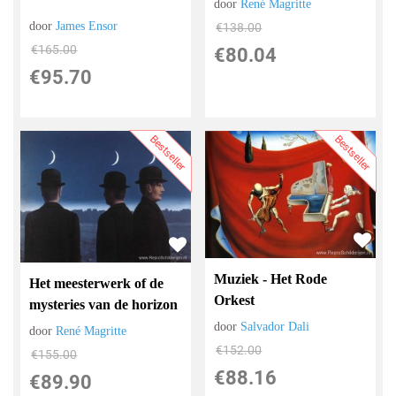
door
René Magritte
door
James Ensor
€
138.00
€
165.00
€
80.04
€
95.70
Bestseller
Bestseller
Muziek - Het Rode
Het meesterwerk of de
Orkest
mysteries van de horizon
door
Salvador Dali
door
René Magritte
€
152.00
€
155.00
€
88.16
€
89.90