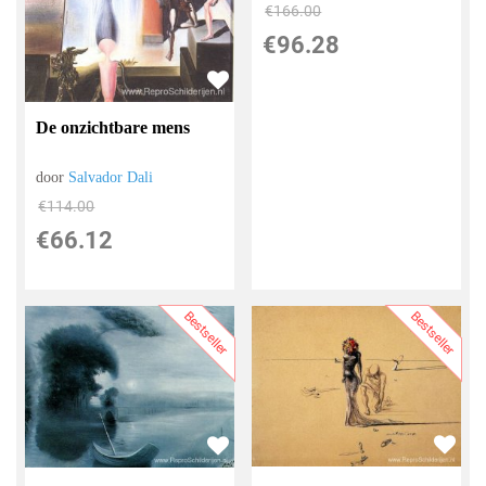
€
166.00
€
96.28
De onzichtbare mens
door
Salvador Dali
€
114.00
€
66.12
Bestseller
Bestseller