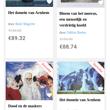
Het domein van Arnhem
Bloem van het moeras,
een menselijk en
door
René Magritte
verdrietig hoofd
€
154.00
door
Odilon Redon
€
89.32
€
153.00
€
88.74
Bestseller
Bestseller
Het domein van Arnhem
Dood en de maskers