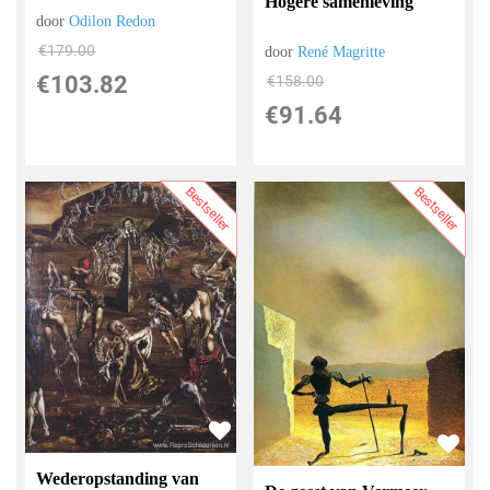
Hogere samenleving
door
Odilon Redon
€
179.00
door
René Magritte
€
103.82
€
158.00
€
91.64
Bestseller
Bestseller
Wederopstanding van