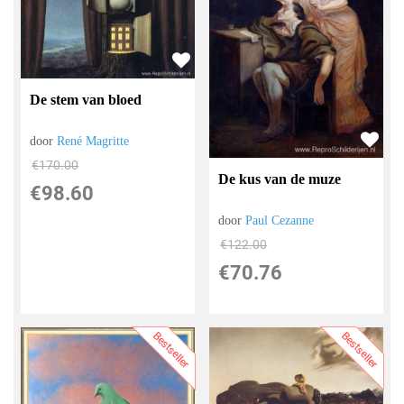
De stem van bloed
door
René Magritte
€
170.00
De kus van de muze
€
98.60
door
Paul Cezanne
€
122.00
€
70.76
Bestseller
Bestseller