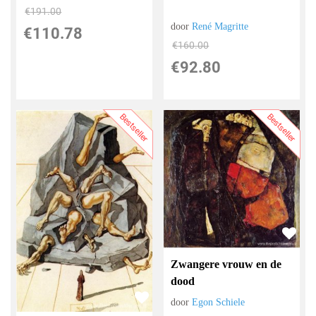
€
191.00
door
René Magritte
€
110.78
€
160.00
€
92.80
Bestseller
Bestseller
Zwangere vrouw en de
dood
door
Egon Schiele