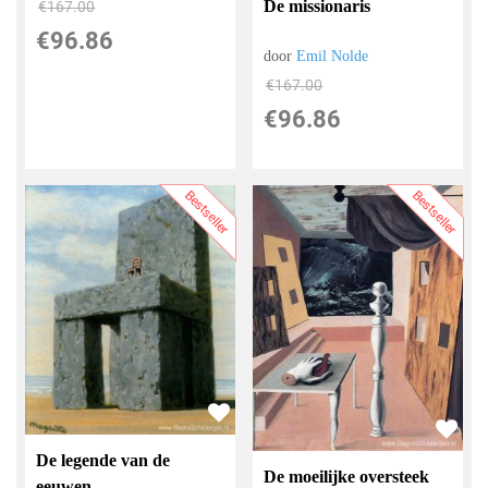
De missionaris
€
167.00
€
96.86
door
Emil Nolde
€
167.00
€
96.86
Bestseller
Bestseller
De legende van de
De moeilijke oversteek
eeuwen