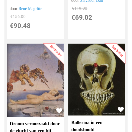
door
Salvador Dali
€
119.00
door
René Magritte
€
69.02
€
156.00
€
90.48
Bestseller
Bestseller
Ballerina in een
Droom veroorzaakt door
doodshoofd
de vlucht van een bij