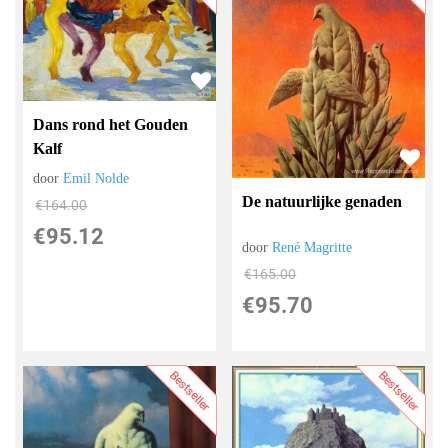
Dans rond het Gouden
Kalf
door
Emil Nolde
De natuurlijke genaden
€
164.00
€
95.12
door
René Magritte
€
165.00
€
95.70
Bestseller
Bestseller