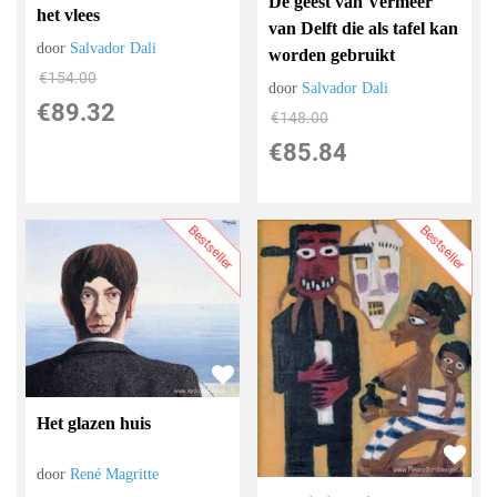
De geest van Vermeer
het vlees
van Delft die als tafel kan
door
Salvador Dali
worden gebruikt
€
154.00
door
Salvador Dali
€
89.32
€
148.00
€
85.84
Bestseller
Bestseller
Het glazen huis
door
René Magritte