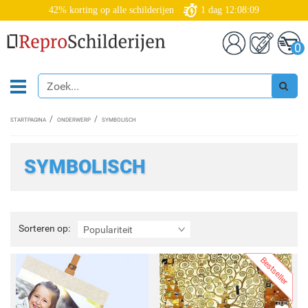
42% korting op alle schilderijen
1
dag
12:08:06
0
STARTPAGINA
ONDERWERP
SYMBOLISCH
SYMBOLISCH
Sorteren
Sorteren op:
Populariteit
op:
Bestseller