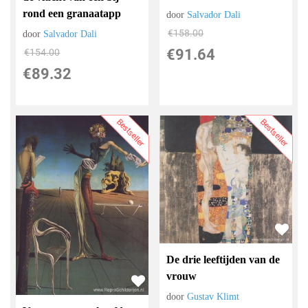
rond een granaatapp
door
Salvador Dali
€
158.00
door
Salvador Dali
€
91.64
€
154.00
€
89.32
Bestseller
Bestseller
De drie leeftijden van de
vrouw
door
Gustav Klimt