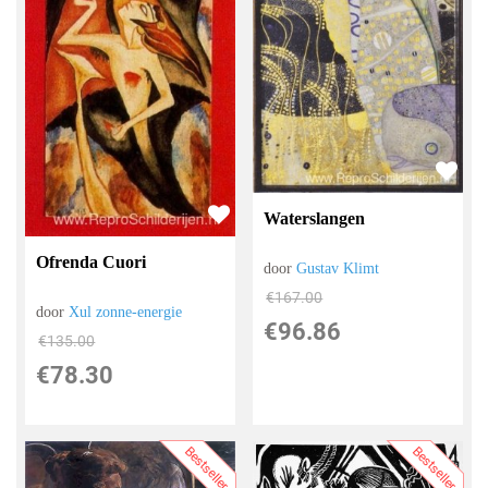
Waterslangen
Ofrenda Cuori
door
Gustav Klimt
€
167.00
door
Xul zonne-energie
€
96.86
€
135.00
€
78.30
Bestseller
Bestseller