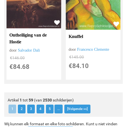
Ontheiliging van de
Knuffel
Hostie
door
Francesco Clemente
door
Salvador Dali
€
145.00
€
146.00
€
84.10
€
84.68
Artikel
1
tot
59
(van
2530
schilderijen)
1
2
3
4
5
...
[Volgende >>]
Wij kunnen elk formaat en elke foto schilderen. Kunt u niet vinden