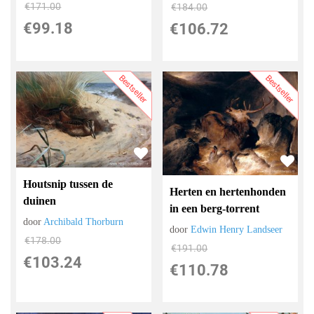
€
171.00
€
184.00
€
99.18
€
106.72
Bestseller
Bestseller
Houtsnip tussen de
Herten en hertenhonden
duinen
in een berg-torrent
door
Archibald Thorburn
door
Edwin Henry Landseer
€
178.00
€
191.00
€
103.24
€
110.78