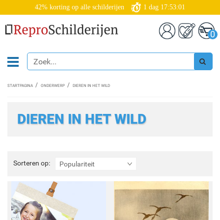
42% korting op alle schilderijen
1
dag
17:52:59
0
STARTPAGINA
ONDERWERP
DIEREN IN HET WILD
DIEREN IN HET WILD
Sorteren
Sorteren op:
Populariteit
op: