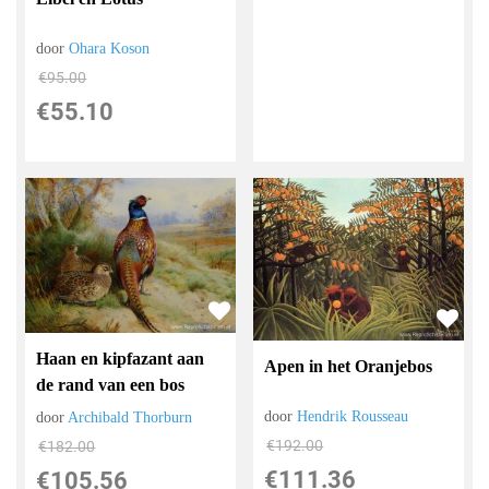
door
Ohara Koson
€
95.00
€
55.10
Haan en kipfazant aan
Apen in het Oranjebos
de rand van een bos
door
Hendrik Rousseau
door
Archibald Thorburn
€
192.00
€
182.00
€
111.36
€
105.56