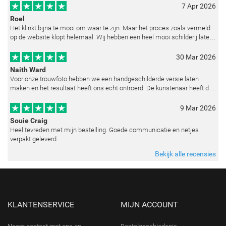
7 Apr 2026
Roel
Het klinkt bijna te mooi om waar te zijn. Maar het proces zoals vermeld
op de website klopt helemaal. Wij hebben een heel mooi schilderij laten
reproduceren op basis van toegestuurde foto's. De communicatie i
30 Mar 2026
Naith Ward
Voor onze trouwfoto hebben we een handgeschilderde versie laten
maken en het resultaat heeft ons echt ontroerd. De kunstenaar heeft de
emoties perfect weten vast te leggen en zelfs kleine details zoals de lic
9 Mar 2026
Souie Craig
Heel tevreden met mijn bestelling. Goede communicatie en netjes
verpakt geleverd.
Bekijk alle recensies
KLANTENSERVICE
MIJN ACCOUNT