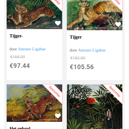
Tijger-
Tijger
door
Antonio Ligabue
door
Antonio Ligabue
€
168.00
€
182.00
€
97.44
€
105.56
Bestseller
Bestseller
Het gebrul