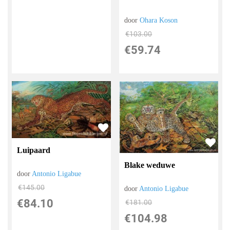
door
Ohara Koson
€
103.00
€
59.74
Luipaard
Blake weduwe
door
Antonio Ligabue
€
145.00
door
Antonio Ligabue
€
84.10
€
181.00
€
104.98