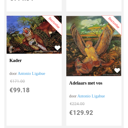
Bestseller
Bestseller
Kader
door
Antonio Ligabue
€
171.00
Adelaars met vos
€
99.18
door
Antonio Ligabue
€
224.00
€
129.92