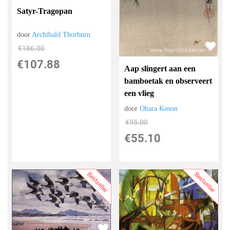
Satyr-Tragopan
door
Archibald Thorburn
€
186.00
€
107.88
Aap slingert aan een
bamboetak en observeert
een vlieg
door
Ohara Koson
€
95.00
€
55.10
Bestseller
Bestseller