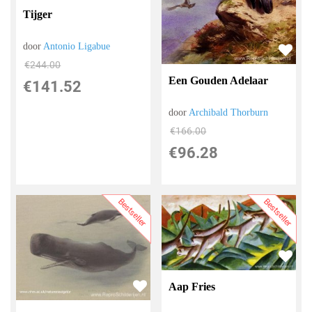
Tijger
door
Antonio Ligabue
€
244.00
Een Gouden Adelaar
€
141.52
door
Archibald Thorburn
€
166.00
€
96.28
Bestseller
Bestseller
Aap Fries