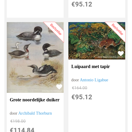
€
95.12
Bestseller
Bestseller
Luipaard met tapir
door
Antonio Ligabue
€
164.00
€
95.12
Grote noordelijke duiker
door
Archibald Thorburn
€
198.00
€
114.84