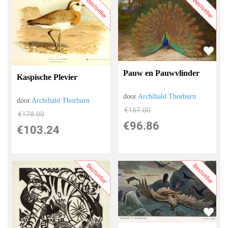
Bestseller
Bestseller
Pauw en Pauwvlinder
Kaspische Plevier
door
Archibald Thorburn
door
Archibald Thorburn
€
167.00
€
178.00
€
96.86
€
103.24
Bestseller
Bestseller