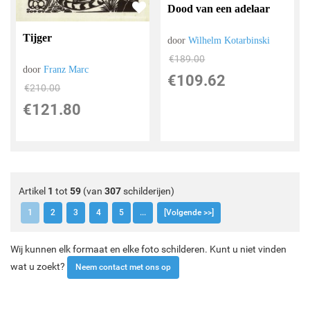
Dood van een adelaar
Tijger
door
Wilhelm Kotarbinski
€
189.00
door
Franz Marc
€
109.62
€
210.00
€
121.80
Artikel
1
tot
59
(van
307
schilderijen)
1
2
3
4
5
...
[Volgende >>]
Wij kunnen elk formaat en elke foto schilderen. Kunt u niet vinden
wat u zoekt?
Neem contact met ons op