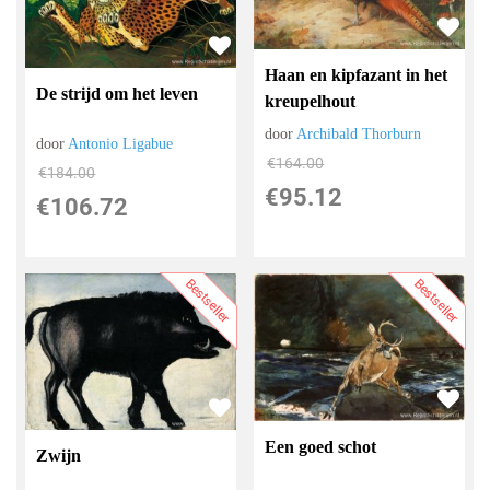
Haan en kipfazant in het
De strijd om het leven
kreupelhout
door
Archibald Thorburn
door
Antonio Ligabue
€
164.00
€
184.00
€
95.12
€
106.72
Bestseller
Bestseller
Een goed schot
Zwijn