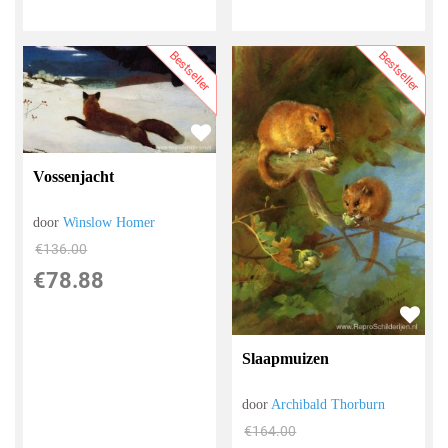
Bestseller
Bestseller
Vossenjacht
door
Winslow Homer
€
136.00
€
78.88
Slaapmuizen
door
Archibald Thorburn
€
164.00