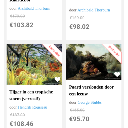
door
Archibald Thorburn
door
Archibald Thorburn
€
179.00
€
169.00
€
103.82
€
98.02
Bestseller
Bestseller
Paard verslonden door
Tijger in een tropische
een leeuw
storm (verrast!)
door
George Stubbs
door
Hendrik Rousseau
€
165.00
€
187.00
€
95.70
€
108.46