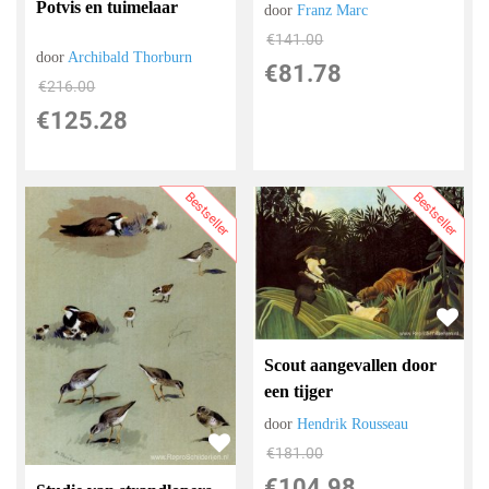
Potvis en tuimelaar
door
Franz Marc
€
141.00
door
Archibald Thorburn
€
81.78
€
216.00
€
125.28
Bestseller
Bestseller
Scout aangevallen door
een tijger
door
Hendrik Rousseau
€
181.00
€
104.98