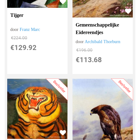
Tijger
Gemeenschappelijke
door
Franz Marc
Eidereendjes
€
224.00
door
Archibald Thorburn
€
129.92
€
196.00
€
113.68
Bestseller
Bestseller