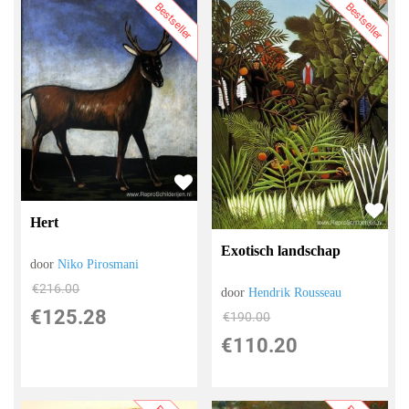
Bestseller
Bestseller
Hert
Exotisch landschap
door
Niko Pirosmani
€
216.00
door
Hendrik Rousseau
€
125.28
€
190.00
€
110.20