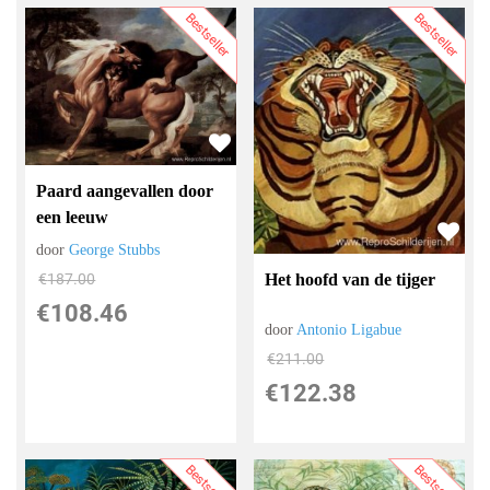
Bestseller
Bestseller
Paard aangevallen door
een leeuw
door
George Stubbs
€
187.00
Het hoofd van de tijger
€
108.46
door
Antonio Ligabue
€
211.00
€
122.38
Bestseller
Bestseller