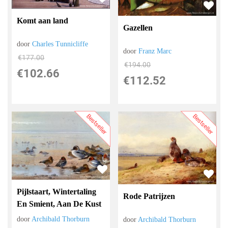
Komt aan land
Gazellen
door
Charles Tunnicliffe
door
Franz Marc
€
177.00
€
194.00
€
102.66
€
112.52
Bestseller
Bestseller
Pijlstaart, Wintertaling
Rode Patrijzen
En Smient, Aan De Kust
door
Archibald Thorburn
door
Archibald Thorburn