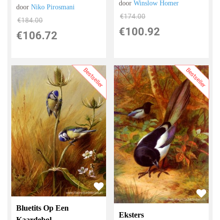
door
Winslow Homer
door
Niko Pirosmani
€
174.00
€
184.00
€
100.92
€
106.72
Bestseller
Bestseller
Bluetits Op Een
Eksters
Kaardebol