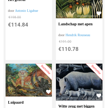
door
Antonio Ligabue
€
198.00
€
114.84
Landschap met apen
door
Hendrik Rousseau
€
191.00
€
110.78
Bestseller
Bestseller
Luipaard
Witte zeug met biggen