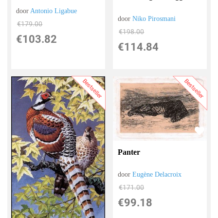
door
Antonio Ligabue
door
Niko Pirosmani
€
179.00
€
198.00
€
103.82
€
114.84
Bestseller
Bestseller
Panter
door
Eugène Delacroix
€
171.00
€
99.18