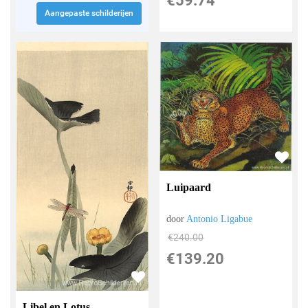
€
59.74
Aangepaste schilderijen
Luipaard
door
Antonio Ligabue
€
240.00
€
139.20
Libel en Lotus