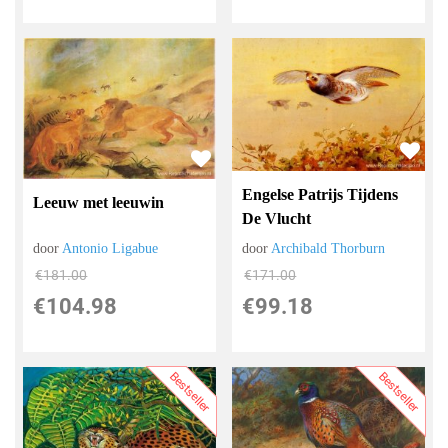
Engelse Patrijs Tijdens
Leeuw met leeuwin
De Vlucht
door
Antonio Ligabue
door
Archibald Thorburn
€
181.00
€
171.00
€
104.98
€
99.18
Bestseller
Bestseller