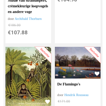
Studie van strandlopers,
crèmekleurige loopvogels
en andere voge
door
Archibald Thorburn
€
186.00
€
107.88
Bestseller
Bestseller
De Flamingo's
door
Hendrik Rousseau
€
171.00