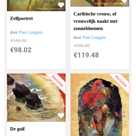
Caribische vrouw, of
Zelfportret
vrouwelijk naakt met
zonnebloemen
door
Paul Gauguin
door
Paul Gauguin
€
169.00
€
206.00
€
98.02
€
119.48
Bestseller
Bestseller
De golf