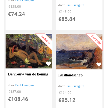
door
Paul Gauguin
door
Paul Gauguin
€
128.00
€
148.00
€
74.24
€
85.84
Bestseller
Bestseller
De vrouw van de koning
Kustlandschap
door
Paul Gauguin
door
Paul Gauguin
€
187.00
€
164.00
€
108.46
€
95.12