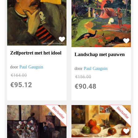
Zelfportret met het idool
Landschap met pauwen
door
Paul Gauguin
door
Paul Gauguin
€
164.00
€
156.00
€
95.12
€
90.48
Bestseller
Bestseller