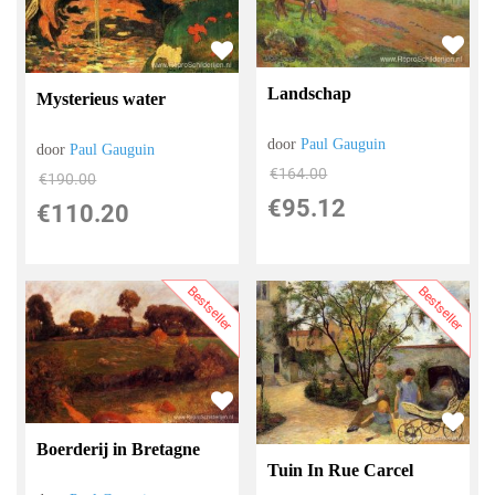
Landschap
Mysterieus water
door
Paul Gauguin
door
Paul Gauguin
€
164.00
€
190.00
€
95.12
€
110.20
Bestseller
Bestseller
Boerderij in Bretagne
Tuin In Rue Carcel