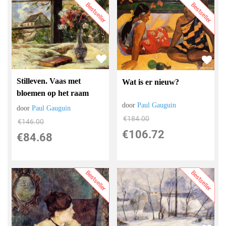
Bestseller
Bestseller
Stilleven. Vaas met
Wat is er nieuw?
bloemen op het raam
door
Paul Gauguin
door
Paul Gauguin
€
184.00
€
146.00
€
106.72
€
84.68
Bestseller
Bestseller