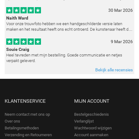
reproduceren op basis van toegestuurde foto's. De communicatie i
30 Mar 2026
Naith Ward
Voor onze trouwfoto hebben we een handgeschilderde versie laten
maken en het resultaat heeft ons echt ontroerd. De kunstenaar heeft de
emoties perfect weten vast te leggen en zelfs kleine details zoals de lic
9 Mar 2026
Souie Craig
Heel tevreden met mijn bestelling. Goede communicatie en netjes
verpakt geleverd.
Bekijk alle recensies
KLANTENSERVICE
MIJN ACCOUNT
Neem contact met ons op
Bestelgeschiedenis
Over ons
Verlanglijst
Betalingsmethoden
Wachtwoord wijzigen
Verzending en Retourneren
Account aanmaken