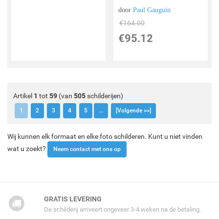
door
Paul Gauguin
€
164.00
€
95.12
Artikel
1
tot
59
(van
505
schilderijen)
1
2
3
4
5
...
[Volgende >>]
Wij kunnen elk formaat en elke foto schilderen. Kunt u niet vinden
wat u zoekt?
Neem contact met ons op
GRATIS LEVERING
De schilderij arriveert ongeveer 3-4 weken na de betaling.