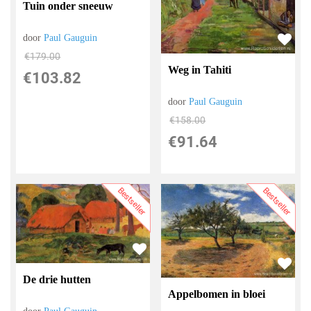
Tuin onder sneeuw
door
Paul Gauguin
€
179.00
Weg in Tahiti
€
103.82
door
Paul Gauguin
€
158.00
€
91.64
Bestseller
Bestseller
De drie hutten
Appelbomen in bloei