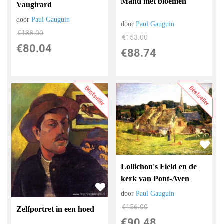
Mand met bloemen
Vaugirard
door
Paul Gauguin
door
Paul Gauguin
€
138.00
€
153.00
€
80.04
€
88.74
Bestseller
Bestseller
Lollichon's Field en de
kerk van Pont-Aven
door
Paul Gauguin
€
156.00
Zelfportret in een hoed
€
90.48