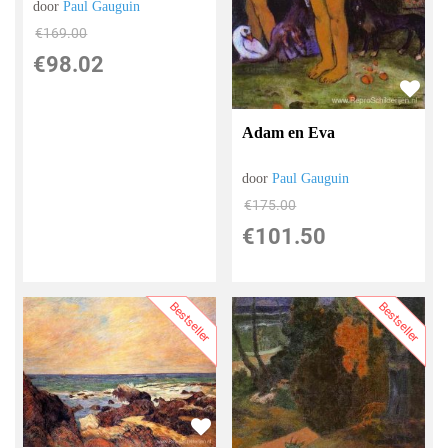
door
Paul Gauguin
€
169.00
€
98.02
Adam en Eva
door
Paul Gauguin
€
175.00
€
101.50
Bestseller
Bestseller