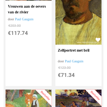
Vrouwen aan de oevers
van de rivier
door
Paul Gauguin
€
203.00
€
117.74
Zelfportret met bril
door
Paul Gauguin
€
123.00
€
71.34
Bestseller
Bestseller