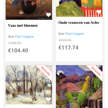
Oude vrouwen van Arles
Vaas met bloemen
door
Paul Gauguin
door
Paul Gauguin
€
203.00
€
180.00
€
117.74
€
104.40
Bestseller
Bestseller