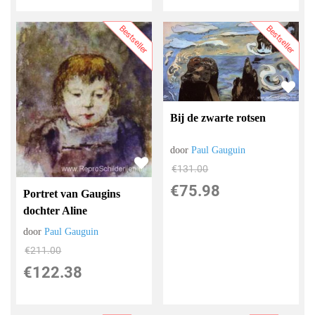
Bestseller
Bestseller
Bij de zwarte rotsen
door
Paul Gauguin
€
131.00
€
75.98
Portret van Gaugins
dochter Aline
door
Paul Gauguin
€
211.00
€
122.38