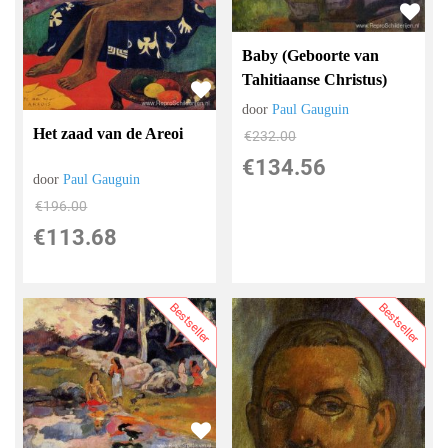
Baby (Geboorte van
Tahitiaanse Christus)
door
Paul Gauguin
Het zaad van de Areoi
€
232.00
€
134.56
door
Paul Gauguin
€
196.00
€
113.68
Bestseller
Bestseller