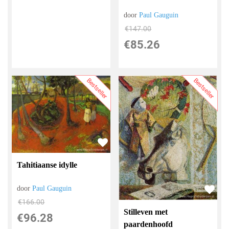
door
Paul Gauguin
€
147.00
€
85.26
Bestseller
Bestseller
Tahitiaanse idylle
door
Paul Gauguin
€
166.00
Stilleven met
€
96.28
paardenhoofd