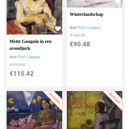
Winterlandschap
door
Paul Gauguin
€
156.00
Mette Gauguin in een
€
90.48
avondjurk
door
Paul Gauguin
€
199.00
€
115.42
Bestseller
Bestseller