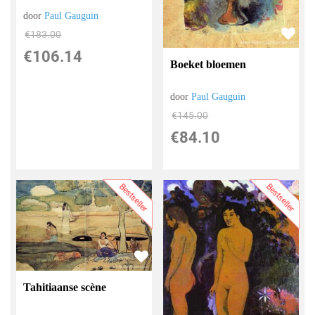
door
Paul Gauguin
€
183.00
€
106.14
Boeket bloemen
door
Paul Gauguin
€
145.00
€
84.10
Bestseller
Bestseller
Tahitiaanse scène