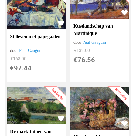
Kustlandschap van
Martinique
Stilleven met papegaaien
door
Paul Gauguin
€
132.00
door
Paul Gauguin
€
76.56
€
168.00
€
97.44
Bestseller
Bestseller
De markttuinen van