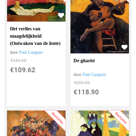
Het verlies van
maagdelijkheid
(Ontwaken van de lente)
door
Paul Gauguin
De gitarist
€
189.00
€
109.62
door
Paul Gauguin
€
205.00
€
118.90
Bestseller
Bestseller