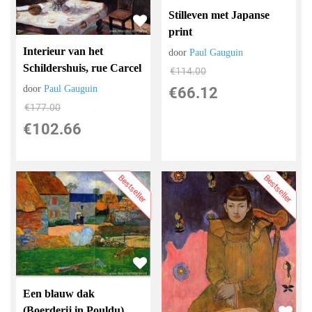
Stilleven met Japanse
print
Interieur van het
door
Paul Gauguin
Schildershuis, rue Carcel
€
114.00
door
Paul Gauguin
€
66.12
€
177.00
€
102.66
Bestseller
Bestseller
Een blauw dak
(Boerderij in Pouldu)