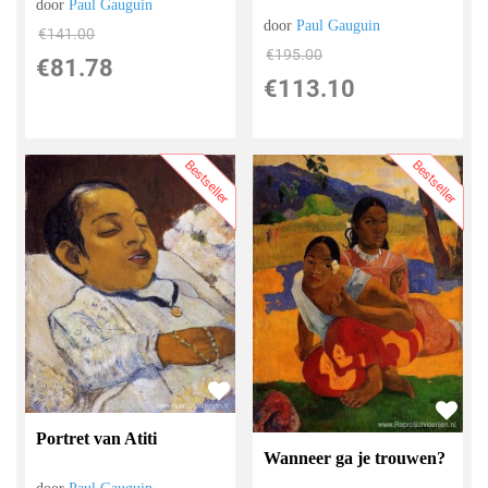
door
Paul Gauguin
door
Paul Gauguin
€
141.00
€
195.00
€
81.78
€
113.10
Bestseller
Bestseller
Portret van Atiti
Wanneer ga je trouwen?