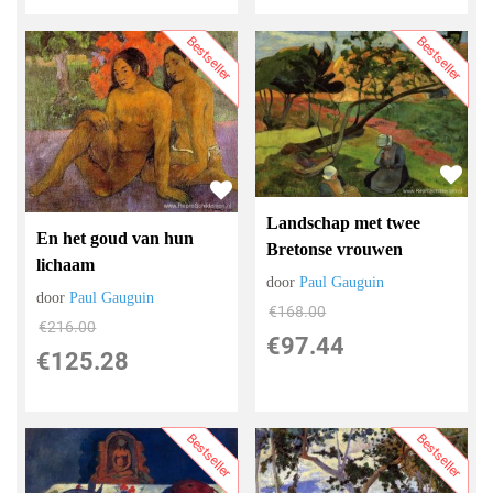
Bestseller
Bestseller
Landschap met twee
En het goud van hun
Bretonse vrouwen
lichaam
door
Paul Gauguin
door
Paul Gauguin
€
168.00
€
216.00
€
97.44
€
125.28
Bestseller
Bestseller