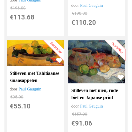
door
Paul Gauguin
door
Paul Gauguin
€
196.00
€
190.00
€
113.68
€
110.20
Bestseller
Bestseller
Stilleven met Tahitiaanse
sinaasappelen
door
Paul Gauguin
Stilleven met uien, rode
€
95.00
biet en Japanse print
€
55.10
door
Paul Gauguin
€
157.00
€
91.06