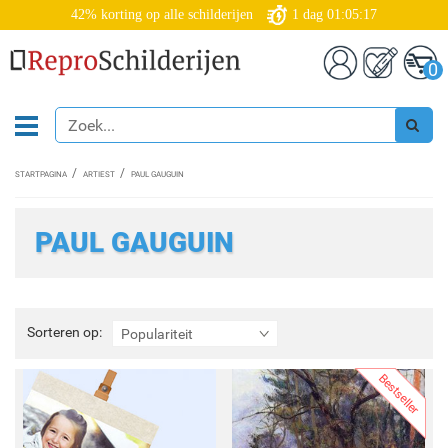
42% korting op alle schilderijen
1
dag
01:05:15
0
STARTPAGINA
ARTIEST
PAUL GAUGUIN
PAUL GAUGUIN
Sorteren
Sorteren op:
Populariteit
op:
Bestseller