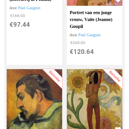
door
Paul Gauguin
Portret van een jonge
€
168.00
vrouw, Vaite (Jeanne)
€
97.44
Goupil
door
Paul Gauguin
€
208.00
€
120.64
Bestseller
Bestseller