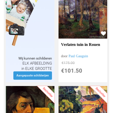
Verlaten tuin in Rouen
door
Paul Gauguin
Wij kunnen schilderen
€
175.00
ELK AFBEELDING
in ELKE GROOTTE
€
101.50
Aangepaste schilderijen
Bestseller
Bestseller