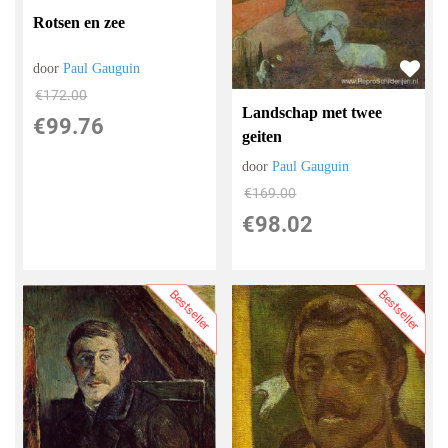
Rotsen en zee
door
Paul Gauguin
€
172.00
Landschap met twee
€
99.76
geiten
door
Paul Gauguin
€
169.00
€
98.02
Bestseller
Bestseller