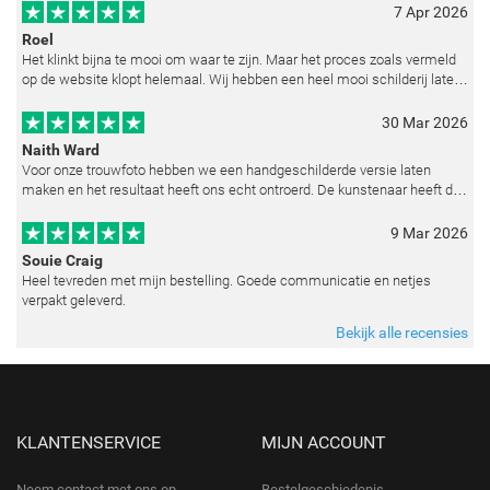
7 Apr 2026
Roel
Het klinkt bijna te mooi om waar te zijn. Maar het proces zoals vermeld
op de website klopt helemaal. Wij hebben een heel mooi schilderij laten
reproduceren op basis van toegestuurde foto's. De communicatie i
30 Mar 2026
Naith Ward
Voor onze trouwfoto hebben we een handgeschilderde versie laten
maken en het resultaat heeft ons echt ontroerd. De kunstenaar heeft de
emoties perfect weten vast te leggen en zelfs kleine details zoals de lic
9 Mar 2026
Souie Craig
Heel tevreden met mijn bestelling. Goede communicatie en netjes
verpakt geleverd.
Bekijk alle recensies
KLANTENSERVICE
MIJN ACCOUNT
Neem contact met ons op
Bestelgeschiedenis