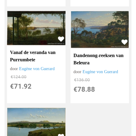
Vanaf de veranda van
Dandenong-reeksen van
Purrumbete
Beleura
door
Eugène von Guerard
door
Eugène von Guerard
€
124.00
€
136.00
€
71.92
€
78.88