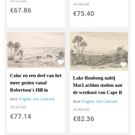
€
117.00
€
130.00
€
67.86
€
75.40
Colac en een deel van het
Lake Bonbong nabij
meer gezien vanaf
MacLachlan station aan
Robertson's Hill in
de westkust van Cape B
door
Eugène von Guerard
door
Eugène von Guerard
€
133.00
€
142.00
€
77.14
€
82.36