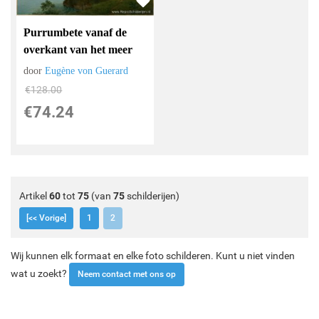
Purrumbete vanaf de
overkant van het meer
door
Eugène von Guerard
€
128.00
€
74.24
Artikel
60
tot
75
(van
75
schilderijen)
[<< Vorige]
1
2
Wij kunnen elk formaat en elke foto schilderen. Kunt u niet vinden
wat u zoekt?
Neem contact met ons op