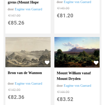
door
Eugène von Guerard
grens (Mount Hope
€
140.00
door
Eugène von Guerard
€
81.20
€
147.00
€
85.26
Bron van de Wannon
Mount William vanaf
Mount Dryden
door
Eugène von Guerard
door
Eugène von Guerard
€
142.00
€
144.00
€
82.36
€
83.52