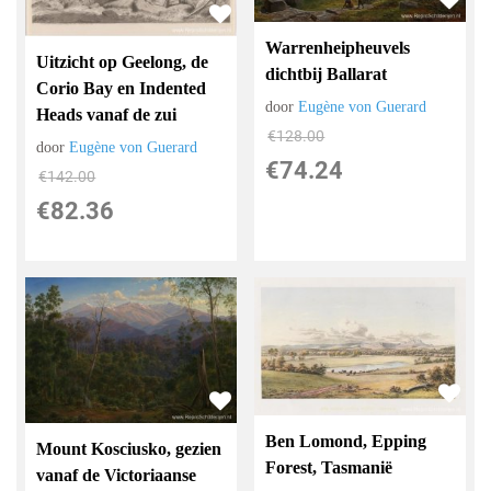
Warrenheipheuvels
Uitzicht op Geelong, de
dichtbij Ballarat
Corio Bay en Indented
door
Eugène von Guerard
Heads vanaf de zui
€
128.00
door
Eugène von Guerard
€
74.24
€
142.00
€
82.36
Ben Lomond, Epping
Mount Kosciusko, gezien
Forest, Tasmanië
vanaf de Victoriaanse