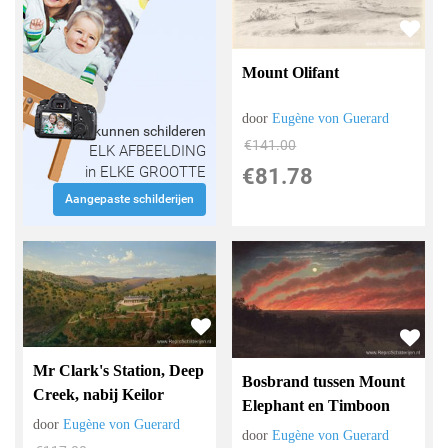
Mount Olifant
door
Eugène von Guerard
Wij kunnen schilderen
€
141.00
ELK AFBEELDING
in ELKE GROOTTE
€
81.78
Aangepaste schilderijen
Mr Clark's Station, Deep
Bosbrand tussen Mount
Creek, nabij Keilor
Elephant en Timboon
door
Eugène von Guerard
door
Eugène von Guerard