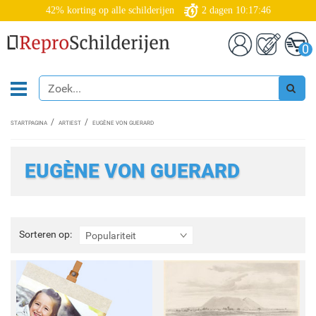
42% korting op alle schilderijen
2
dagen
10:17:45
0
STARTPAGINA
ARTIEST
EUGÈNE VON GUERARD
EUGÈNE VON GUERARD
Sorteren
Sorteren op:
Populariteit
op: