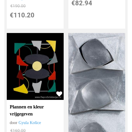
€
82.94
€
190.00
€
110.20
Plannen en kleur
vrijgegeven
door
Gyula Košice
€
160.00