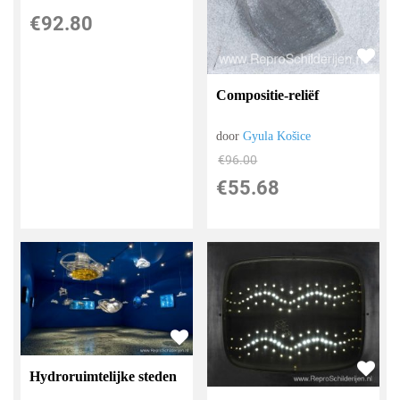
€
92.80
Compositie-reliëf
door
Gyula Košice
€
96.00
€
55.68
Hydroruimtelijke steden