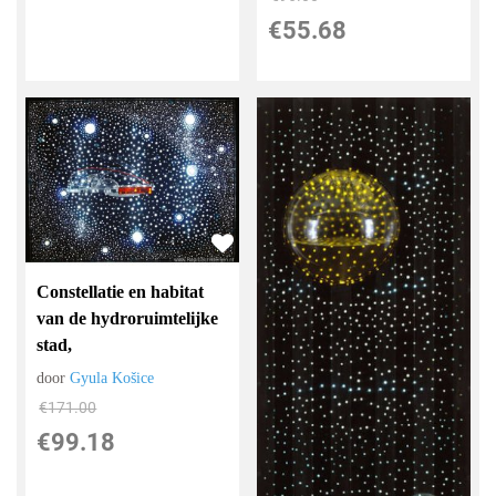
€
55.68
Constellatie en habitat
van de hydroruimtelijke
stad,
door
Gyula Košice
€
171.00
€
99.18