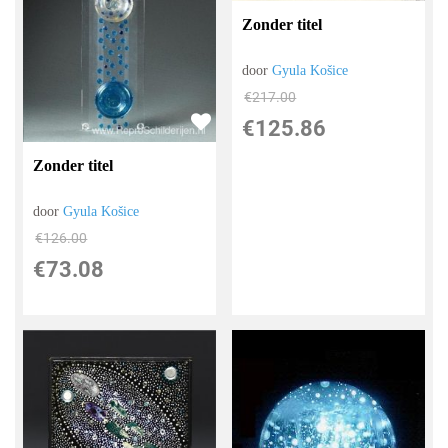
Zonder titel
door
Gyula Košice
€
217.00
€
125.86
Zonder titel
door
Gyula Košice
€
126.00
€
73.08