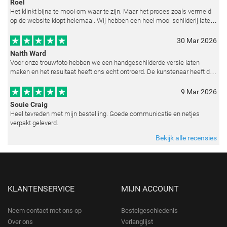
Roel
Het klinkt bijna te mooi om waar te zijn. Maar het proces zoals vermeld
op de website klopt helemaal. Wij hebben een heel mooi schilderij laten
reproduceren op basis van toegestuurde foto's. De communicatie i
30 Mar 2026
Naith Ward
Voor onze trouwfoto hebben we een handgeschilderde versie laten
maken en het resultaat heeft ons echt ontroerd. De kunstenaar heeft de
emoties perfect weten vast te leggen en zelfs kleine details zoals de lic
9 Mar 2026
Souie Craig
Heel tevreden met mijn bestelling. Goede communicatie en netjes
verpakt geleverd.
Bekijk alle recensies
KLANTENSERVICE
MIJN ACCOUNT
Neem contact met ons op
Bestelgeschiedenis
Over ons
Verlanglijst