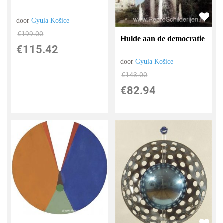
door
Gyula Košice
€
199.00
Hulde aan de democratie
€
115.42
door
Gyula Košice
€
143.00
€
82.94