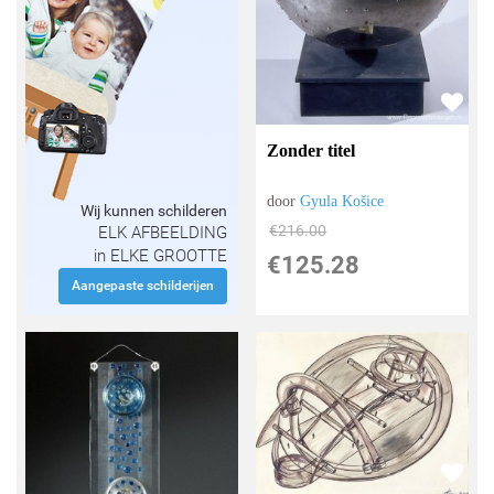
Zonder titel
door
Gyula Košice
Wij kunnen schilderen
€
216.00
ELK AFBEELDING
in ELKE GROOTTE
€
125.28
Aangepaste schilderijen