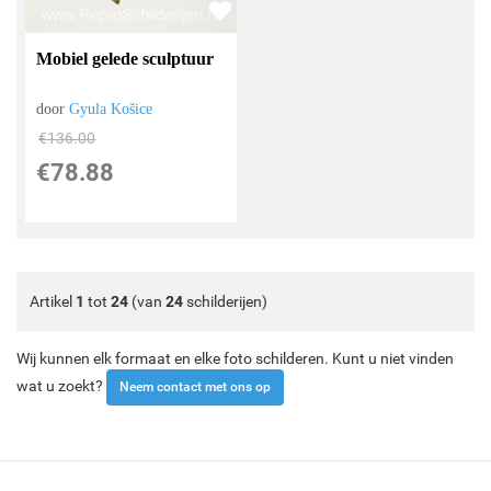
Mobiel gelede sculptuur
door
Gyula Košice
€
136.00
€
78.88
Artikel
1
tot
24
(van
24
schilderijen)
Wij kunnen elk formaat en elke foto schilderen. Kunt u niet vinden
wat u zoekt?
Neem contact met ons op