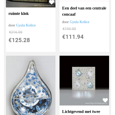
Een deel van een centrale
ruimte klok
concaaf
door
Gyula Košice
door
Gyula Košice
€
193.00
€
216.00
€
111.94
€
125.28
Lichtgevend met twee