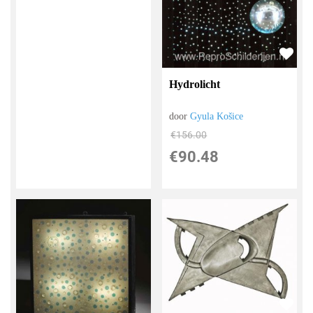
Hydrolicht
door
Gyula Košice
€
156.00
€
90.48