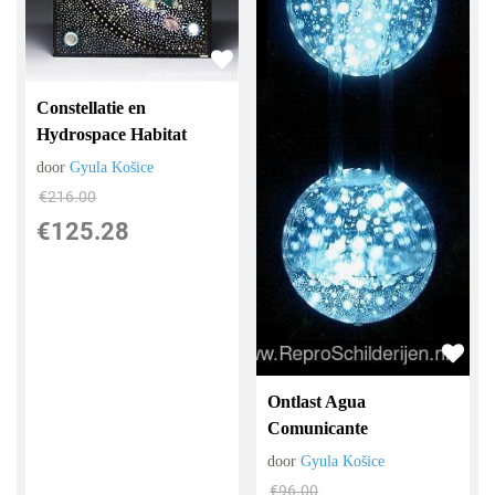
Constellatie en
Hydrospace Habitat
door
Gyula Košice
€
216.00
€
125.28
Ontlast Agua
Comunicante
door
Gyula Košice
€
96.00