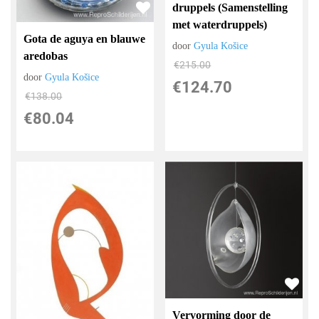
druppels (Samenstelling
met waterdruppels)
Gota de aguya en blauwe
door
Gyula Košice
aredobas
€
215.00
door
Gyula Košice
€
124.70
€
138.00
€
80.04
Vervorming door de