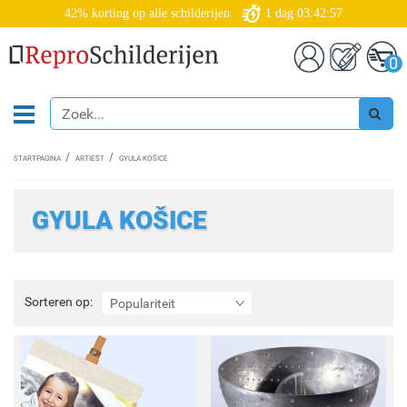
42% korting op alle schilderijen
1
dag
03:42:56
0
STARTPAGINA
ARTIEST
GYULA KOŠICE
GYULA KOŠICE
Sorteren
Sorteren op:
Populariteit
op: