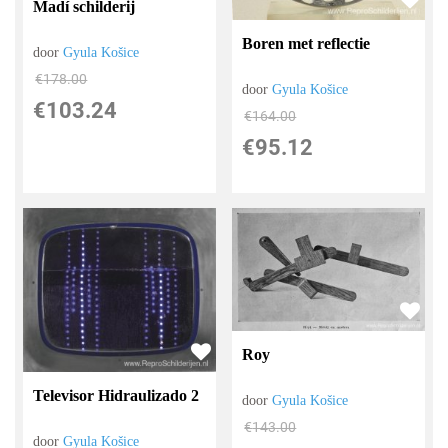
Madí schilderij
Boren met reflectie
door
Gyula Košice
€
178.00
door
Gyula Košice
€
103.24
€
164.00
€
95.12
Roy
Televisor Hidraulizado 2
door
Gyula Košice
€
143.00
door
Gyula Košice