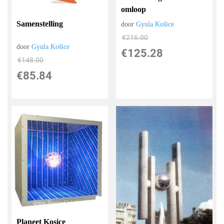
omloop
Samenstelling
door
Gyula Košice
€
216.00
door
Gyula Košice
€
125.28
€
148.00
€
85.84
Planeet Kosice