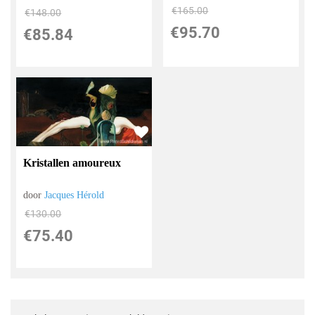
€
165.00
€
148.00
€
95.70
€
85.84
Kristallen amoureux
door
Jacques Hérold
€
130.00
€
75.40