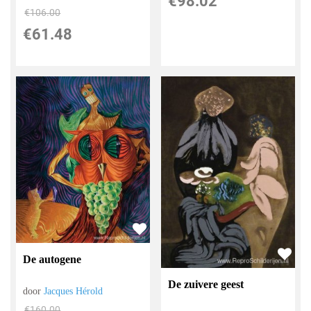
€
98.02
€
106.00
€
61.48
De autogene
De zuivere geest
door
Jacques Hérold
€
160.00