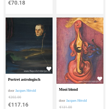
€
70.18
Portret astrologisch
Mooi blond
door
Jacques Hérold
€
202.00
door
Jacques Hérold
€
117.16
€
131.00