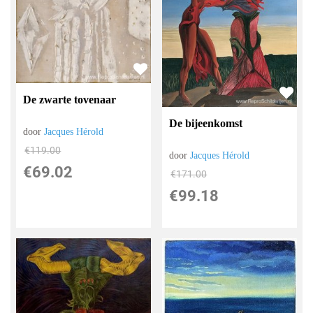
De zwarte tovenaar
De bijeenkomst
door
Jacques Hérold
€
119.00
door
Jacques Hérold
€
69.02
€
171.00
€
99.18