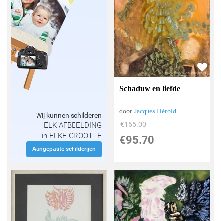
Schaduw en liefde
door
Jacques Hérold
Wij kunnen schilderen
€
165.00
ELK AFBEELDING
in ELKE GROOTTE
€
95.70
Aangepaste schilderijen