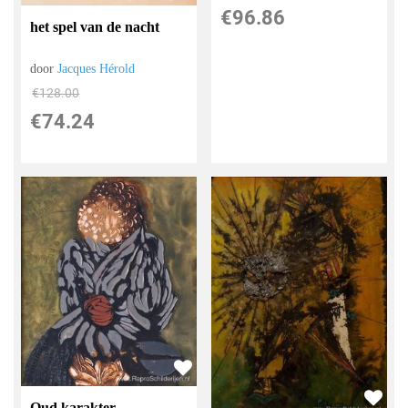
€
96.86
het spel van de nacht
door
Jacques Hérold
€
128.00
€
74.24
Oud karakter