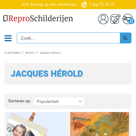
42% korting op alle schilderijen
1
dag
23:38:54
0
STARTPAGINA
ARTIEST
JACQUES HÉROLD
JACQUES HÉROLD
Sorteren
Sorteren op:
Populariteit
op: