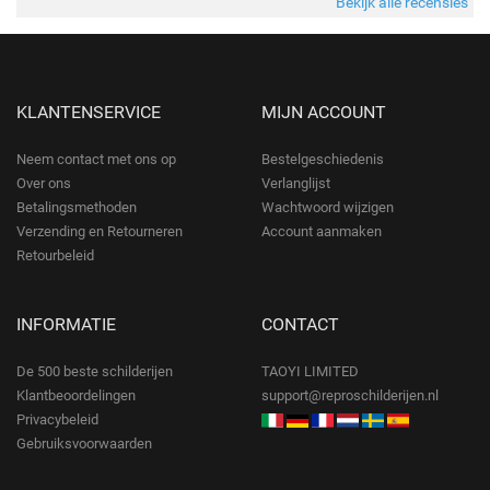
Bekijk alle recensies
KLANTENSERVICE
MIJN ACCOUNT
Neem contact met ons op
Bestelgeschiedenis
Over ons
Verlanglijst
Betalingsmethoden
Wachtwoord wijzigen
Verzending en Retourneren
Account aanmaken
Retourbeleid
INFORMATIE
CONTACT
De 500 beste schilderijen
TAOYI LIMITED
Klantbeoordelingen
support@reproschilderijen.nl
Privacybeleid
Gebruiksvoorwaarden