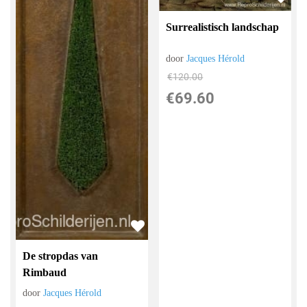
Surrealistisch landschap
door
Jacques Hérold
€
120.00
€
69.60
De stropdas van
Rimbaud
door
Jacques Hérold