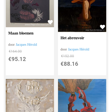
Maan bloemen
Het abreuvoir
door
Jacques Hérold
door
Jacques Hérold
€
164.00
€
152.00
€
95.12
€
88.16