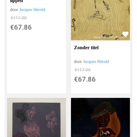
lippen
door
Jacques Hérold
€
117.00
€
67.86
Zonder titel
door
Jacques Hérold
€
117.00
€
67.86