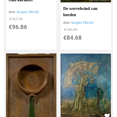
De wervelwind van
door
Jacques Hérold
borden
€
167.00
door
Jacques Hérold
€
96.86
€
146.00
€
84.68