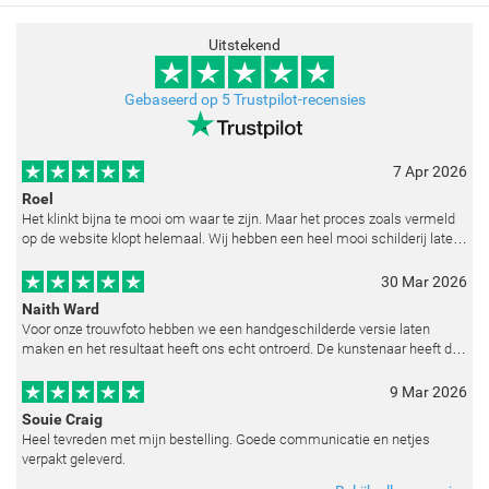
Uitstekend
Gebaseerd op 5 Trustpilot-recensies
7 Apr 2026
Roel
Het klinkt bijna te mooi om waar te zijn. Maar het proces zoals vermeld
op de website klopt helemaal. Wij hebben een heel mooi schilderij laten
reproduceren op basis van toegestuurde foto's. De communicatie i
30 Mar 2026
Naith Ward
Voor onze trouwfoto hebben we een handgeschilderde versie laten
maken en het resultaat heeft ons echt ontroerd. De kunstenaar heeft de
emoties perfect weten vast te leggen en zelfs kleine details zoals de lic
9 Mar 2026
Souie Craig
Heel tevreden met mijn bestelling. Goede communicatie en netjes
verpakt geleverd.