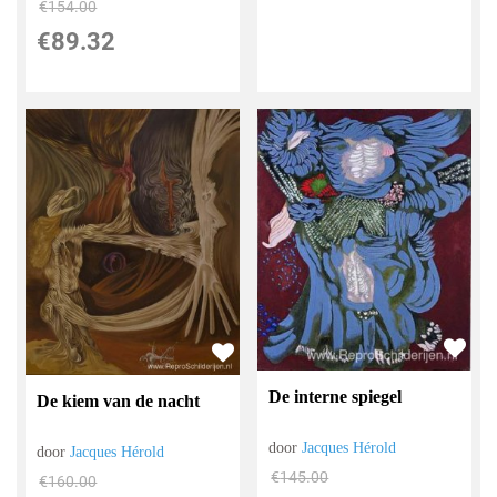
€
154.00
€
89.32
De interne spiegel
De kiem van de nacht
door
Jacques Hérold
door
Jacques Hérold
€
145.00
€
160.00