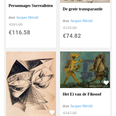
Personnages Surrealisten
De grote transparantie
door
Jacques Hérold
door
Jacques Hérold
€
201.00
€
129.00
€
116.58
€
74.82
Het Ei van de Filosoof
door
Jacques Hérold
€
167.00