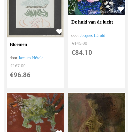
De huid van de lucht
door
Jacques Hérold
€
145.00
Bloemen
€
84.10
door
Jacques Hérold
€
167.00
€
96.86