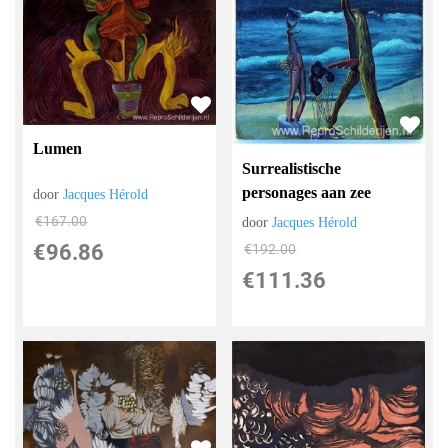
Lumen
Surrealistische
personages aan zee
door
Jacques Hérold
€
167.00
door
Jacques Hérold
€
96.86
€
192.00
€
111.36