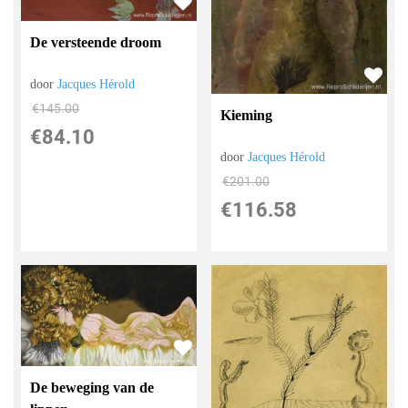
De versteende droom
door
Jacques Hérold
€
145.00
Kieming
€
84.10
door
Jacques Hérold
€
201.00
€
116.58
De beweging van de