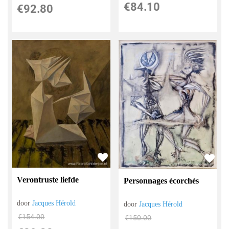
€
84.10
€
92.80
Verontruste liefde
Personnages écorchés
door
Jacques Hérold
door
Jacques Hérold
€
154.00
€
150.00