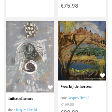
€
75.98
Voorbij de horizon
door
Jacques Hérold
Initiatiefnemer
€
169.00
door
Jacques Hérold