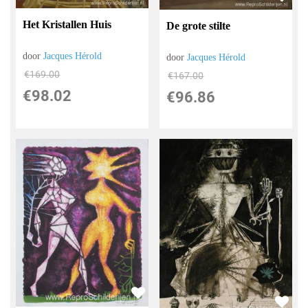
Het Kristallen Huis
De grote stilte
door
Jacques Hérold
door
Jacques Hérold
€
169.00
€
167.00
€
98.02
€
96.86