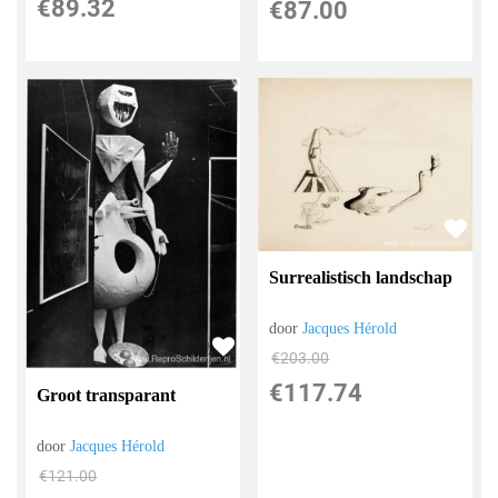
€
89.32
€
87.00
Surrealistisch landschap
door
Jacques Hérold
€
203.00
€
117.74
Groot transparant
door
Jacques Hérold
€
121.00