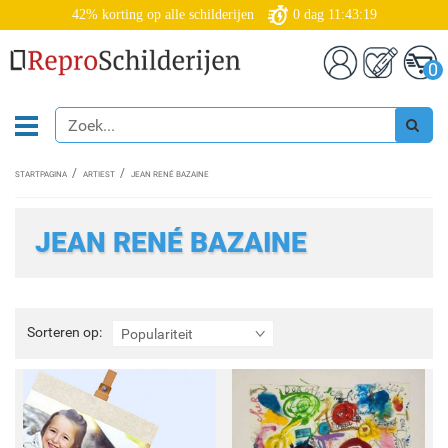
42% korting op alle schilderijen
0
dag
11:43:17
0
STARTPAGINA
ARTIEST
JEAN RENÉ BAZAINE
JEAN RENÉ BAZAINE
Sorteren
Sorteren op:
Populariteit
op: