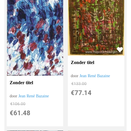
Zonder titel
door
Jean René Bazaine
Zonder titel
€
133.00
€
77.14
door
Jean René Bazaine
€
106.00
€
61.48