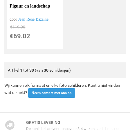
Figuur en landschap
door
Jean René Bazaine
€
119.00
€
69.02
Artikel
1
tot
30
(van
30
schilderijen)
Wij kunnen elk formaat en elke foto schilderen. Kunt u niet vinden
wat u zoekt?
Neem contact met ons op
GRATIS LEVERING
De schilderij arriveert ongeveer 3-4 weken na de betaling.