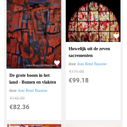
Huwelijk uit de zeven
sacrementen
door
Jean René Bazaine
€
171.00
De grote boom in het
€
99.18
land - Bomen en vlakten
door
Jean René Bazaine
€
142.00
€
82.36