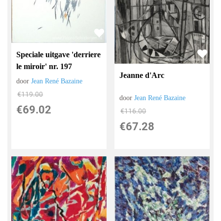
Speciale uitgave 'derriere
le miroir' nr. 197
Jeanne d'Arc
door
Jean René Bazaine
€
119.00
door
Jean René Bazaine
€
69.02
€
116.00
€
67.28