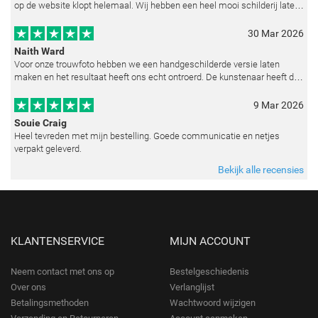
op de website klopt helemaal. Wij hebben een heel mooi schilderij laten
reproduceren op basis van toegestuurde foto's. De communicatie i
30 Mar 2026
Naith Ward
Voor onze trouwfoto hebben we een handgeschilderde versie laten
maken en het resultaat heeft ons echt ontroerd. De kunstenaar heeft de
emoties perfect weten vast te leggen en zelfs kleine details zoals de lic
9 Mar 2026
Souie Craig
Heel tevreden met mijn bestelling. Goede communicatie en netjes
verpakt geleverd.
Bekijk alle recensies
KLANTENSERVICE
MIJN ACCOUNT
Neem contact met ons op
Bestelgeschiedenis
Over ons
Verlanglijst
Betalingsmethoden
Wachtwoord wijzigen