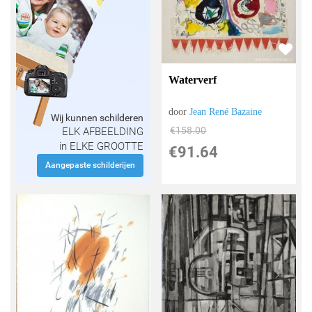
Waterverf
door
Jean René Bazaine
Wij kunnen schilderen
€
158.00
ELK AFBEELDING
in ELKE GROOTTE
€
91.64
Aangepaste schilderijen