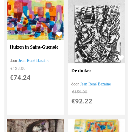
Huizen in Saint-Guenole
door
Jean René Bazaine
€
128.00
De duiker
€
74.24
door
Jean René Bazaine
€
159.00
€
92.22