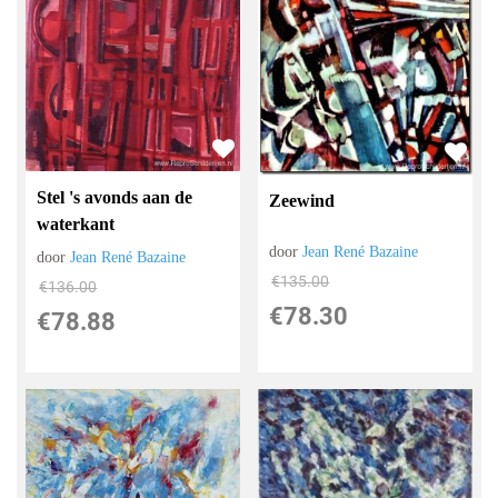
Stel 's avonds aan de
Zeewind
waterkant
door
Jean René Bazaine
door
Jean René Bazaine
€
135.00
€
136.00
€
78.30
€
78.88