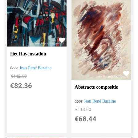
Het Havenstation
door
Jean René Bazaine
€
142.00
€
82.36
Abstracte compositie
door
Jean René Bazaine
€
118.00
€
68.44