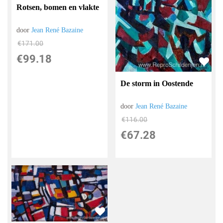
Rotsen, bomen en vlakte
door
Jean René Bazaine
€
171.00
€
99.18
De storm in Oostende
door
Jean René Bazaine
€
116.00
€
67.28