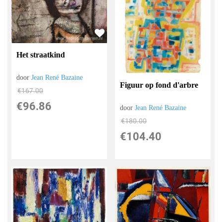
Het straatkind
door
Jean René Bazaine
Figuur op fond d'arbre
€
167.00
€
96.86
door
Jean René Bazaine
€
180.00
€
104.40