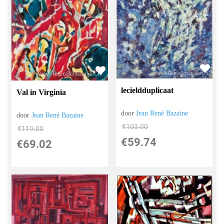
lecieldduplicaat
Val in Virginia
door
Jean René Bazaine
door
Jean René Bazaine
€
103.00
€
119.00
€
59.74
€
69.02