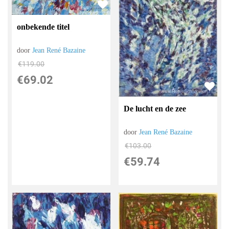
onbekende titel
door
Jean René Bazaine
€
119.00
€
69.02
De lucht en de zee
door
Jean René Bazaine
€
103.00
€
59.74