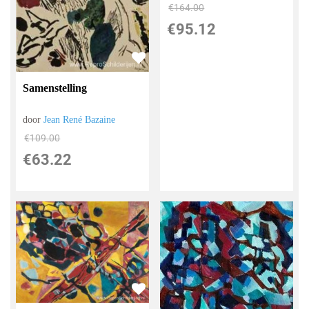
€
164.00
€
95.12
Samenstelling
door
Jean René Bazaine
€
109.00
€
63.22