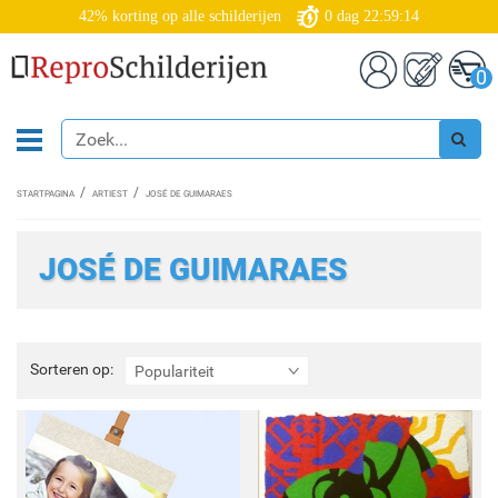
42% korting op alle schilderijen
0
dag
22:59:13
0
STARTPAGINA
ARTIEST
JOSÉ DE GUIMARAES
JOSÉ DE GUIMARAES
Sorteren
Sorteren op:
Populariteit
op: