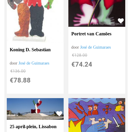
Portret van Camões
door
José de Guimaraes
Koning D. Sebastian
€
128.00
€
74.24
door
José de Guimaraes
€
136.00
€
78.88
25 april-plein, Lissabon