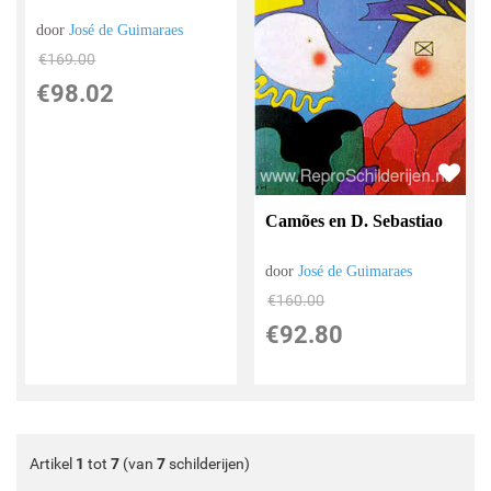
door
José de Guimaraes
€
169.00
€
98.02
Camões en D. Sebastiao
door
José de Guimaraes
€
160.00
€
92.80
Artikel
1
tot
7
(van
7
schilderijen)