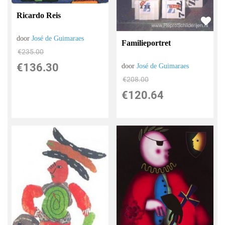
Ricardo Reis
door
José de Guimaraes
Familieportret
€
235.00
€
136.30
door
José de Guimaraes
€
208.00
€
120.64