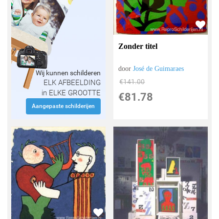
Zonder titel
door
José de Guimaraes
Wij kunnen schilderen
€
141.00
ELK AFBEELDING
in ELKE GROOTTE
€
81.78
Aangepaste schilderijen