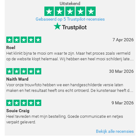
Uitstekend
Gebaseerd op 5 Trustpilot-recensies
7 Apr 2026
Roel
Het klinkt bijna te mooi om waar te zijn. Maar het proces zoals vermeld
op de website klopt helemaal. Wij hebben een heel mooi schilderij laten
reproduceren op basis van toegestuurde foto's. De communicatie i
30 Mar 2026
Naith Ward
Voor onze trouwfoto hebben we een handgeschilderde versie laten
maken en het resultaat heeft ons echt ontroerd. De kunstenaar heeft de
emoties perfect weten vast te leggen en zelfs kleine details zoals de lic
9 Mar 2026
Souie Craig
Heel tevreden met mijn bestelling. Goede communicatie en netjes
verpakt geleverd.
Bekijk alle recensies