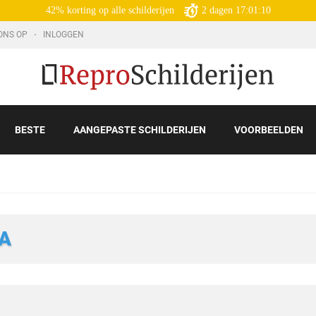
42% korting op alle schilderijen
2
dagen
17:01:09
ONS OP
INLOGGEN
BESTE
AANGEPASTE SCHILDERIJEN
VOORBEELDEN
A