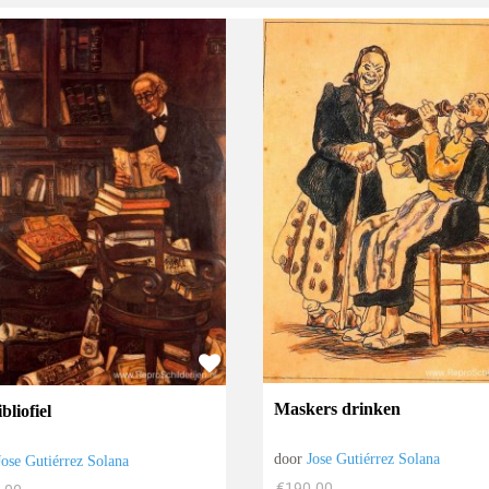
Maskers drinken
bliofiel
door
Jose Gutiérrez Solana
Jose Gutiérrez Solana
€
190.00