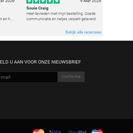
ar 2026
9 Mar 2026
Souie Craig
Heel tevreden met mijn bestelling. Goede
n en het
communicatie en netjes verpakt geleverd.
e
t weten
Bekijk alle recensies
 zoals
ELD U AAN VOOR ONZE NIEUWSBRIEF