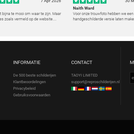
7 Apr 2026
30 M
Naith Ward
kt bijna te mooi om waar te zijn. Maar
Voor onze trouwfoto hebben we een
es zoals vermeld op de website
handgeschilderde versie laten make
lemaal. Wij hebben een heel mooi
resultaat heeft ons echt ontroerd. D
ij laten reproduceren op basis van
kunstenaar heeft de emoties perfec
urde foto's. De communicatie i
vast te leggen en zelfs kleine details
de lic
INFORMATIE
CONTACT
M
De 500 beste schilderijen
TAOYI LIMITED
Klantbeoordelingen
support@reproschilderijen.nl
Privacybeleid
Gebruiksvoorwaarden