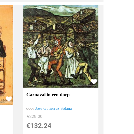
Carnaval in een dorp
door
Jose Gutiérrez Solana
€
228.00
€
132.24