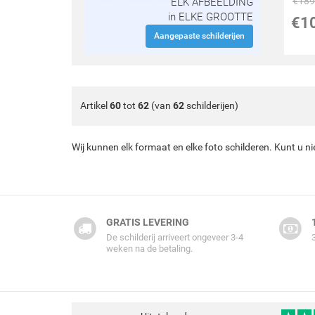
€
189
ELK AFBEELDING
in ELKE GROOTTE
€
1
Aangepaste schilderijen
Artikel
60
tot
62
(van
62
schilderijen)
Wij kunnen elk formaat en elke foto schilderen. Kunt u n
GRATIS LEVERING
De schilderij arriveert ongeveer 3-4
weken na de betaling.