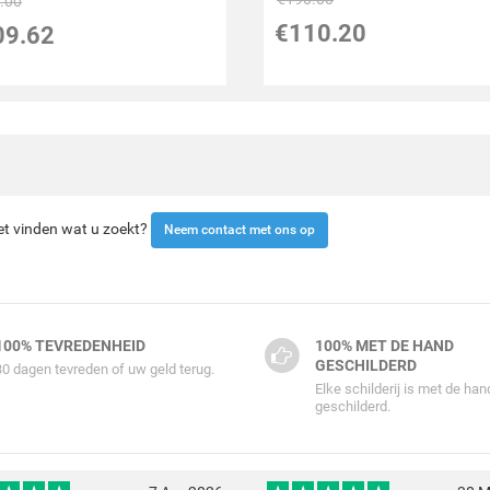
.00
€
110.20
09.62
iet vinden wat u zoekt?
Neem contact met ons op
100% TEVREDENHEID
100% MET DE HAND
GESCHILDERD
30 dagen tevreden of uw geld terug.
Elke schilderij is met de han
geschilderd.