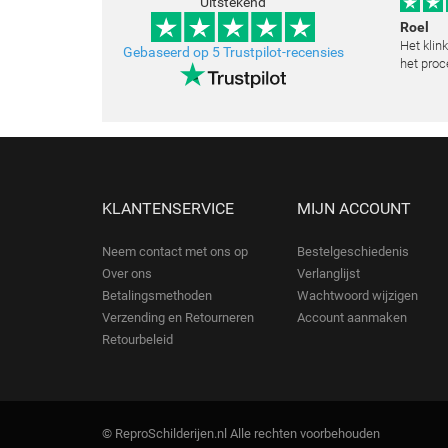
Uitstekend
Roel
Het klin
Gebaseerd op 5 Trustpilot-recensies
het proc
klopt he
schilder
toegestu
KLANTENSERVICE
MIJN ACCOUNT
Neem contact met ons op
Bestelgeschiedenis
Over ons
Verlanglijst
Betalingsmethoden
Wachtwoord wijzigen
Verzending en Retourneren
Account aanmaken
Retourbeleid
© ReproSchilderijen.nl Alle rechten voorbehouden