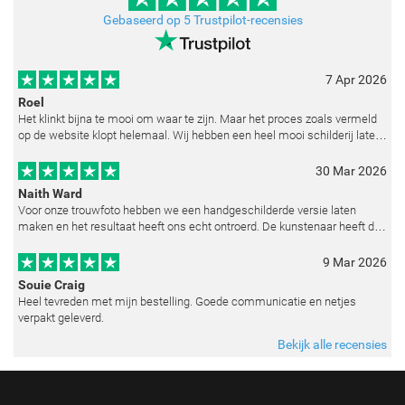
Gebaseerd op 5 Trustpilot-recensies
7 Apr 2026
Roel
Het klinkt bijna te mooi om waar te zijn. Maar het proces zoals vermeld
op de website klopt helemaal. Wij hebben een heel mooi schilderij laten
reproduceren op basis van toegestuurde foto's. De communicatie i
30 Mar 2026
Naith Ward
Voor onze trouwfoto hebben we een handgeschilderde versie laten
maken en het resultaat heeft ons echt ontroerd. De kunstenaar heeft de
emoties perfect weten vast te leggen en zelfs kleine details zoals de lic
9 Mar 2026
Souie Craig
Heel tevreden met mijn bestelling. Goede communicatie en netjes
verpakt geleverd.
Bekijk alle recensies