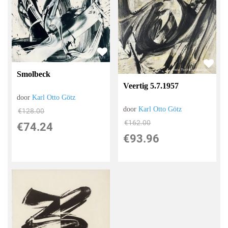
Smolbeck
Veertig 5.7.1957
door
Karl Otto Götz
door
Karl Otto Götz
€
128.00
€
162.00
€
74.24
€
93.96