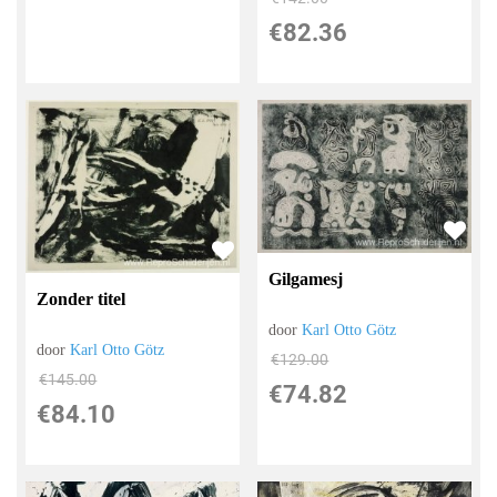
€
82.36
Gilgamesj
Zonder titel
door
Karl Otto Götz
door
Karl Otto Götz
€
129.00
€
145.00
€
74.82
€
84.10