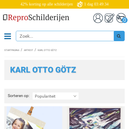
42% korting op alle schilderijen
1
dag
03:49:33
0
STARTPAGINA
ARTIEST
KARL OTTO GÖTZ
KARL OTTO GÖTZ
Sorteren
Sorteren op:
Populariteit
op: