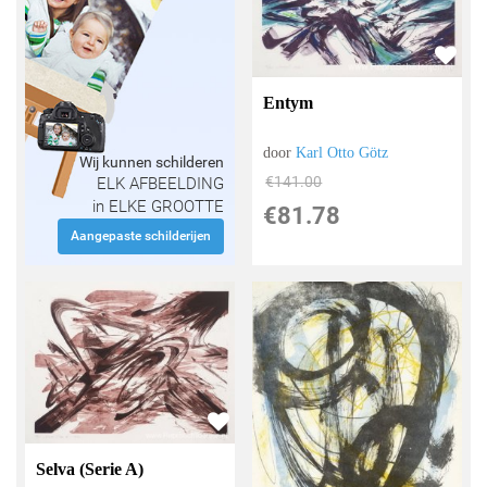
Entym
door
Karl Otto Götz
Wij kunnen schilderen
€
141.00
ELK AFBEELDING
in ELKE GROOTTE
€
81.78
Aangepaste schilderijen
Selva (Serie A)