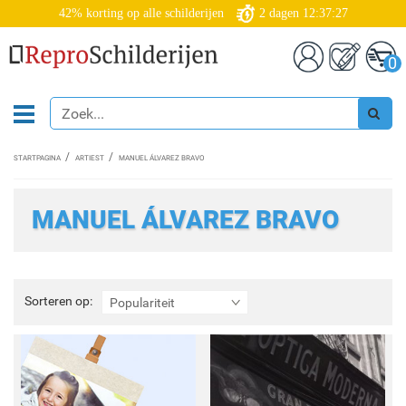
42% korting op alle schilderijen
2
dagen
12:37:26
0
STARTPAGINA
ARTIEST
MANUEL ÁLVAREZ BRAVO
MANUEL ÁLVAREZ BRAVO
Sorteren
Sorteren op:
Populariteit
op: