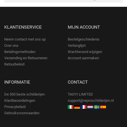
KLANTENSERVICE
MIJN ACCOUNT
Neem contact met ons op
Bestelgeschiedenis
Over ons
Verlanglijst
Betalingsmethoden
Wachtwoord wijzigen
Verzending en Retourneren
Account aanmaken
Retourbeleid
INFORMATIE
CONTACT
De 500 beste schilderijen
TAOYI LIMITED
Klantbeoordelingen
support@reproschilderijen.nl
Privacybeleid
Gebruiksvoorwaarden