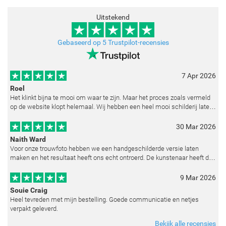
Uitstekend
Gebaseerd op 5 Trustpilot-recensies
7 Apr 2026
Roel
Het klinkt bijna te mooi om waar te zijn. Maar het proces zoals vermeld
op de website klopt helemaal. Wij hebben een heel mooi schilderij laten
reproduceren op basis van toegestuurde foto's. De communicatie i
30 Mar 2026
Naith Ward
Voor onze trouwfoto hebben we een handgeschilderde versie laten
maken en het resultaat heeft ons echt ontroerd. De kunstenaar heeft de
emoties perfect weten vast te leggen en zelfs kleine details zoals de lic
9 Mar 2026
Souie Craig
Heel tevreden met mijn bestelling. Goede communicatie en netjes
verpakt geleverd.
Bekijk alle recensies