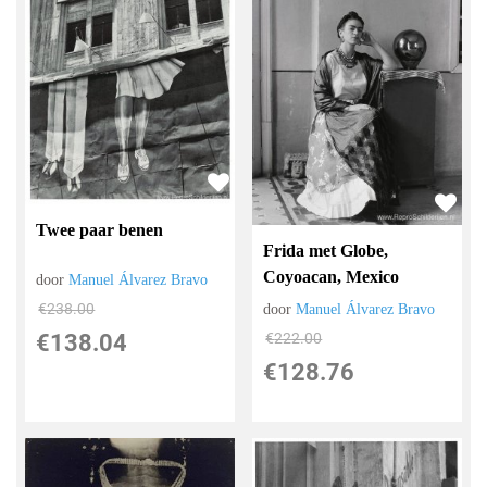
Twee paar benen
Frida met Globe,
Coyoacan, Mexico
door
Manuel Álvarez Bravo
€
238.00
door
Manuel Álvarez Bravo
€
222.00
€
138.04
€
128.76