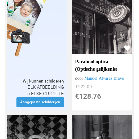
Parabool optica
(Optische gelijkenis)
door
Manuel Álvarez Bravo
Wij kunnen schilderen
€
222.00
ELK AFBEELDING
in ELKE GROOTTE
€
128.76
Aangepaste schilderijen