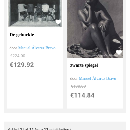
De gehurkte
door
Manuel Álvarez Bravo
€
224.00
€
129.92
zwarte spiegel
door
Manuel Álvarez Bravo
€
198.00
€
114.84
Artikel
1
tot
11
(van
11
schilderijen)