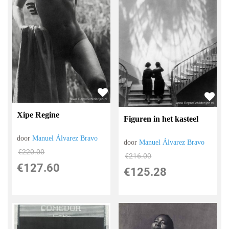
Xipe Regine
Figuren in het kasteel
door
Manuel Álvarez Bravo
door
Manuel Álvarez Bravo
€
220.00
€
216.00
€
127.60
€
125.28