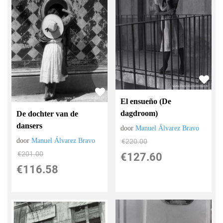
El ensueño (De
dagdroom)
De dochter van de
dansers
door
Manuel Álvarez Bravo
door
Manuel Álvarez Bravo
€
220.00
€
201.00
€
127.60
€
116.58