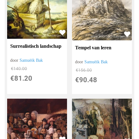
Surrealistisch landschap
Tempel van leren
door
Samuëik Bak
door
Samuëik Bak
€
140.00
€
156.00
€
81.20
€
90.48