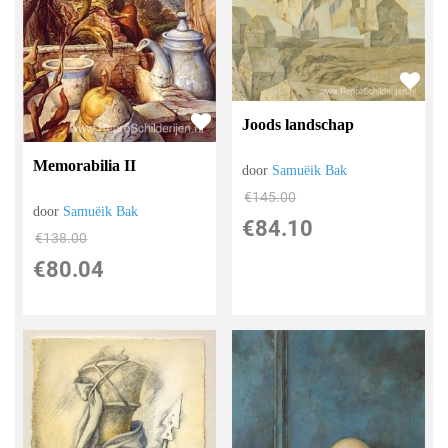
Joods landschap
Memorabilia II
door
Samuëik Bak
€
145.00
door
Samuëik Bak
€
84.10
€
138.00
€
80.04