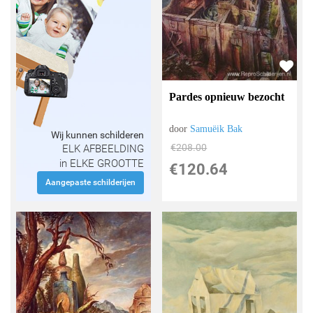
Pardes opnieuw bezocht
door
Samuëik Bak
Wij kunnen schilderen
€
208.00
ELK AFBEELDING
in ELKE GROOTTE
€
120.64
Aangepaste schilderijen