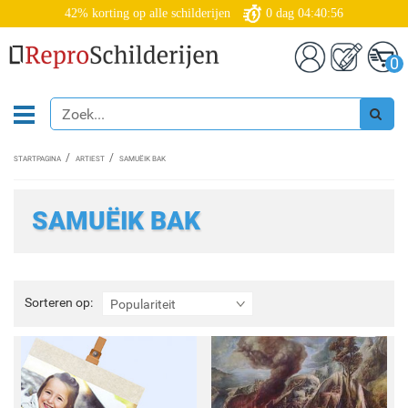
42% korting op alle schilderijen
0
dag
04:40:55
0
STARTPAGINA
ARTIEST
SAMUËIK BAK
SAMUËIK BAK
Sorteren
Sorteren op:
Populariteit
op: