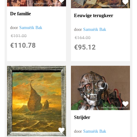
De familie
Eeuwige terugkeer
door
Samuëik Bak
door
Samuëik Bak
€
191.00
€
164.00
€
110.78
€
95.12
Strijder
door
Samuëik Bak