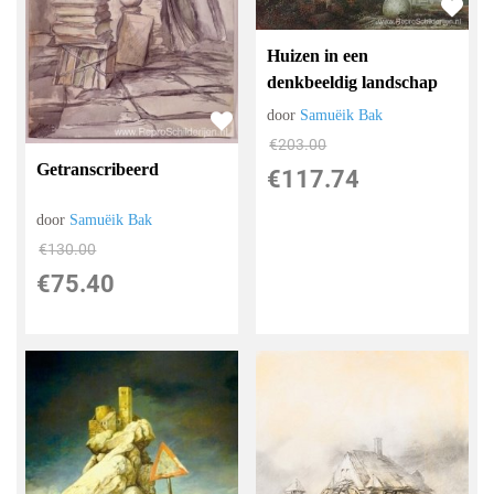
Huizen in een
denkbeeldig landschap
door
Samuëik Bak
€
203.00
Getranscribeerd
€
117.74
door
Samuëik Bak
€
130.00
€
75.40