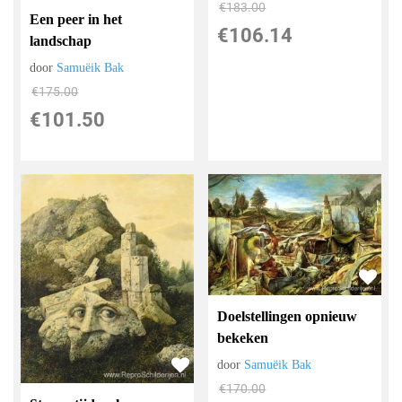
€
183.00
Een peer in het
€
106.14
landschap
door
Samuëik Bak
€
175.00
€
101.50
Doelstellingen opnieuw
bekeken
door
Samuëik Bak
€
170.00