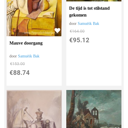
De tijd is tot stilstand
gekomen
door
Samuëik Bak
€
164.00
€
95.12
Mauve doorgang
door
Samuëik Bak
€
153.00
€
88.74