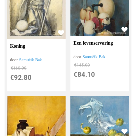
Een levenservaring
Koning
door
Samuëik Bak
door
Samuëik Bak
€
145.00
€
160.00
€
84.10
€
92.80