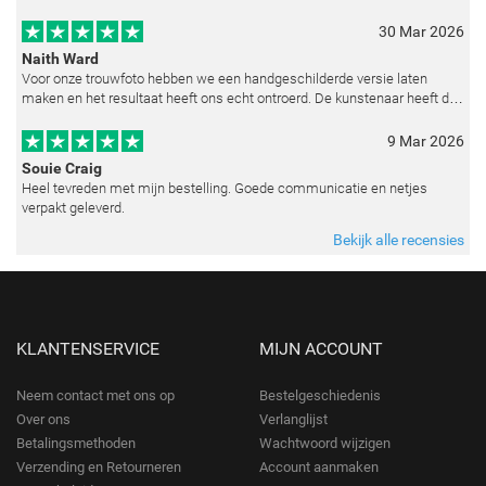
reproduceren op basis van toegestuurde foto's. De communicatie i
30 Mar 2026
Naith Ward
Voor onze trouwfoto hebben we een handgeschilderde versie laten
maken en het resultaat heeft ons echt ontroerd. De kunstenaar heeft de
emoties perfect weten vast te leggen en zelfs kleine details zoals de lic
9 Mar 2026
Souie Craig
Heel tevreden met mijn bestelling. Goede communicatie en netjes
verpakt geleverd.
Bekijk alle recensies
KLANTENSERVICE
MIJN ACCOUNT
Neem contact met ons op
Bestelgeschiedenis
Over ons
Verlanglijst
Betalingsmethoden
Wachtwoord wijzigen
Verzending en Retourneren
Account aanmaken