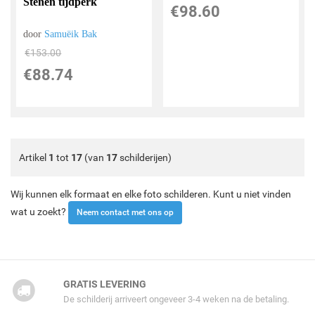
Stenen tijdperk
€
98.60
door
Samuëik Bak
€
153.00
€
88.74
Artikel
1
tot
17
(van
17
schilderijen)
Wij kunnen elk formaat en elke foto schilderen. Kunt u niet vinden
wat u zoekt?
Neem contact met ons op
GRATIS LEVERING
De schilderij arriveert ongeveer 3-4 weken na de betaling.