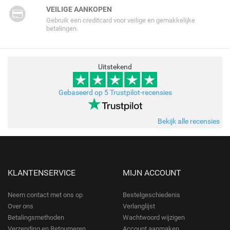
VEILIGE AANKOPEN
Gebruik een creditcard voor veilige en gemakkelijke
betalingen.
Uitstekend
Gebaseerd op 5 Trustpilot-recensies
Bekijk alle recensies
KLANTENSERVICE
MIJN ACCOUNT
Neem contact met ons op
Bestelgeschiedenis
Over ons
Verlanglijst
Betalingsmethoden
Wachtwoord wijzigen
Verzending en Retourneren
Account aanmaken