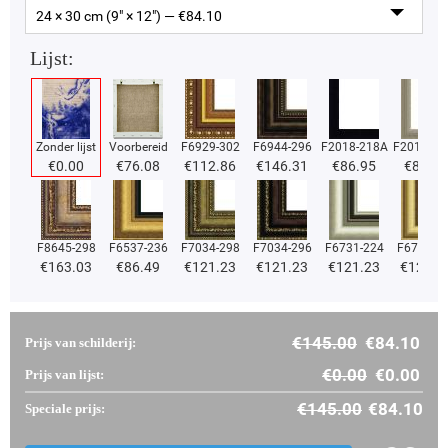
24 × 30 cm (9" × 12") — €
84.10
Lijst:
Zonder lijst
Voorbereid
F6929-302
F6944-296
F2018-218A
F2018-37
€
0.00
€
76.08
€
112.86
€
146.31
€
86.95
€
86.95
F8645-298
F6537-236
F7034-298
F7034-296
F6731-224
F6731-2
€
163.03
€
86.49
€
121.23
€
121.23
€
121.23
€
121.2
€
145.00
€
84.10
Prijs van schilderij:
€
0.00
€
0.00
Prijs van lijst:
€
145.00
€
84.10
Speciale prijs: