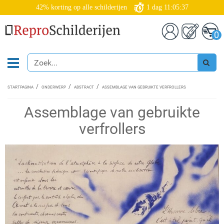
42% korting op alle schilderijen
1
dag
11:05:36
0
STARTPAGINA
ONDERWERP
ABSTRACT
ASSEMBLAGE VAN GEBRUIKTE VERFROLLERS
Assemblage van gebruikte
verfrollers