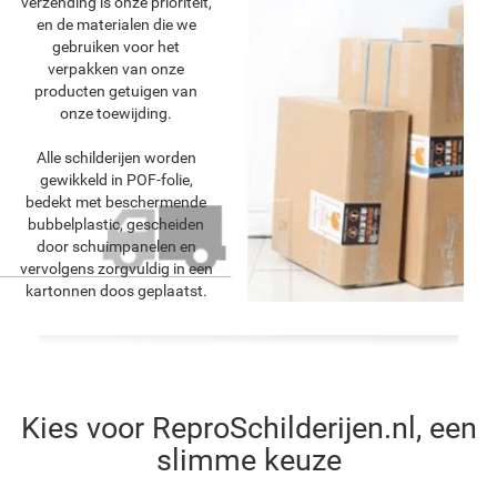
verzending is onze prioriteit,
en de materialen die we
gebruiken voor het
verpakken van onze
producten getuigen van
onze toewijding.
Alle schilderijen worden
gewikkeld in POF-folie,
bedekt met beschermende
bubbelplastic, gescheiden
door schuimpanelen en
vervolgens zorgvuldig in een
kartonnen doos geplaatst.
Kies voor ReproSchilderijen.nl, een
slimme keuze