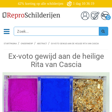
42% korting op alle schilderijen
1
dag
10:36:18
0
STARTPAGINA
ONDERWERP
ABSTRACT
EX-VOTO GEWIJD AAN DE HEILIGE RITA VAN CASCIA
Ex-voto gewijd aan de heilige
Rita van Cascia