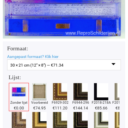
Formaat:
Aangepast formaat?
Klik hier
30 × 21 cm (12" × 8") — €
71.34
Lijst:
Zonder lijst
Voorbereid
F6929-302
F6944-296
F2018-218A
F2018-37
€
0.00
€
74.95
€
111.20
€
144.14
€
85.66
€
85.66