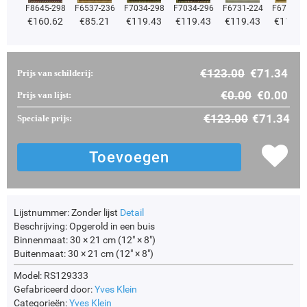
F8645-298
F6537-236
F7034-298
F7034-296
F6731-224
F6731-2
€
160.62
€
85.21
€
119.43
€
119.43
€
119.43
€
119.4
€
123.00
€
71.34
Prijs van schilderij:
€
0.00
€
0.00
Prijs van lijst:
€
123.00
€
71.34
Speciale prijs:
Lijstnummer:
Zonder lijst
Detail
Beschrijving:
Opgerold in een buis
Binnenmaat:
30 × 21 cm (12" × 8")
Buitenmaat:
30 × 21 cm (12" × 8")
Model: RS129333
Gefabriceerd door:
Yves Klein
Categorieën:
Yves Klein