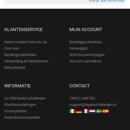
Bekijk alle recensies
KLANTENSERVICE
MIJN ACCOUNT
Neem contact met ons op
Bestelgeschiedenis
Over ons
Verlanglijst
Betalingsmethoden
Wachtwoord wijzigen
Verzending en Retourneren
Account aanmaken
Retourbeleid
INFORMATIE
CONTACT
De 500 beste schilderijen
TAOYI LIMITED
Klantbeoordelingen
support@reproschilderijen.nl
Privacybeleid
Gebruiksvoorwaarden