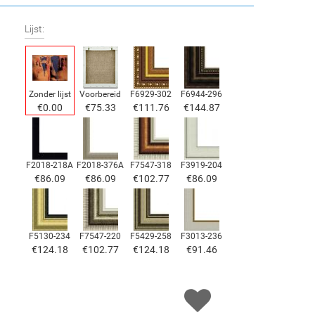
Lijst:
Zonder lijst
Voorbereid
F6929-302
F6944-296
€
0.00
€
75.33
€
111.76
€
144.87
F2018-218A
F2018-376A
F7547-318
F3919-204
€
86.09
€
86.09
€
102.77
€
86.09
F5130-234
F7547-220
F5429-258
F3013-236
€
124.18
€
102.77
€
124.18
€
91.46
F1823-204
F8645-298
F6537-236
F7034-298