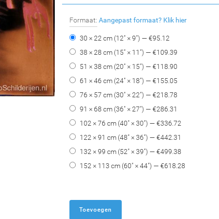
Formaat:
Aangepast formaat?
Klik hier
30 × 22 cm (12" × 9") — €
95.12
38 × 28 cm (15" × 11") — €
109.39
51 × 38 cm (20" × 15") — €
118.90
61 × 46 cm (24" × 18") — €
155.05
76 × 57 cm (30" × 22") — €
218.78
91 × 68 cm (36" × 27") — €
286.31
102 × 76 cm (40" × 30") — €
336.72
122 × 91 cm (48" × 36") — €
442.31
132 × 99 cm (52" × 39") — €
499.38
152 × 113 cm (60" × 44") — €
618.28