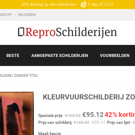
42% korting op alle schilderijen
1
dag
10:13:55
ONS OP
INLOGGEN
BESTE
AANGEPASTE SCHILDERIJEN
VOORBEELDEN
LDERIJ ZONDER TITEL
KLEURVUURSCHILDERIJ ZO
€
95.12
42% korti
Speciale prijs:
€
164.00
Prijs van schilderij:
€
164.00
€
95.12
Prijs van lijst:
€
Maak keuze: