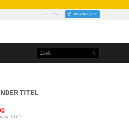
Winkelwagen 0
€ EUR
NDER TITEL
ng
0.00
€
0.00