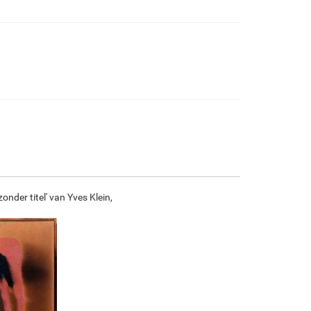
€
96.86
€
161.43
€
85.64
€
120.04
F7034-296
F6731-224
F6731-226
F4827-234
€
120.04
€
120.04
€
120.04
€
113.81
F8645-296
F4613-236
F5130-204
F6035-220
€
111.33
€
86.47
€
124.66
€
112.21
onder titel' van Yves Klein,
F2833-204
€
102.65