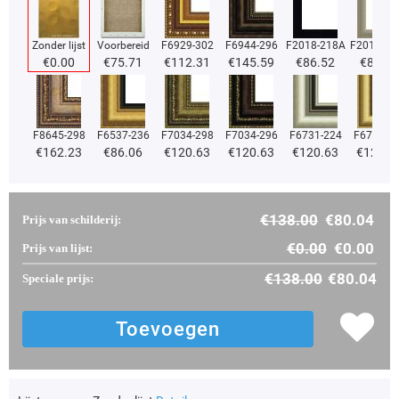
Zonder lijst
Voorbereid
F6929-302
F6944-296
F2018-218A
F2018-37
€
0.00
€
75.71
€
112.31
€
145.59
€
86.52
€
86.52
F8645-298
F6537-236
F7034-298
F7034-296
F6731-224
F6731-2
€
162.23
€
86.06
€
120.63
€
120.63
€
120.63
€
120.6
€
138.00
€
80.04
Prijs van schilderij:
€
0.00
€
0.00
Prijs van lijst:
€
138.00
€
80.04
Speciale prijs: