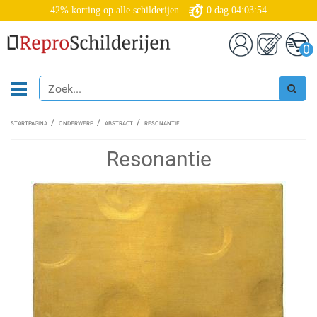
42% korting op alle schilderijen
0
dag
04:03:54
0
STARTPAGINA
ONDERWERP
ABSTRACT
RESONANTIE
Resonantie