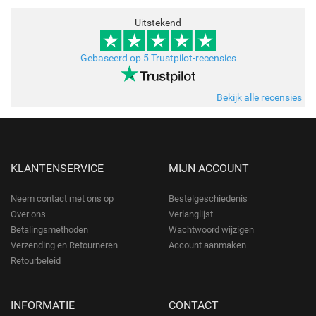
Uitstekend
Gebaseerd op 5 Trustpilot-recensies
Bekijk alle recensies
KLANTENSERVICE
MIJN ACCOUNT
Neem contact met ons op
Bestelgeschiedenis
Over ons
Verlanglijst
Betalingsmethoden
Wachtwoord wijzigen
Verzending en Retourneren
Account aanmaken
Retourbeleid
INFORMATIE
CONTACT