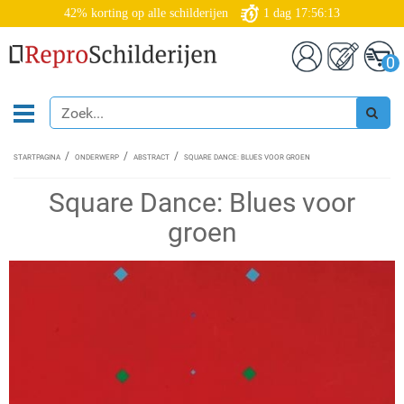
42% korting op alle schilderijen
1
dag
17:56:12
0
STARTPAGINA
ONDERWERP
ABSTRACT
SQUARE DANCE: BLUES VOOR GROEN
Square Dance: Blues voor
groen