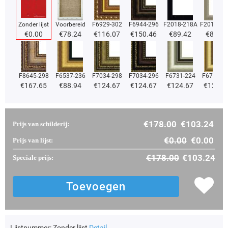
Zonder lijst
Voorbereid
F6929-302
F6944-296
F2018-218A
F2018-37
€
0.00
€
78.24
€
116.07
€
150.46
€
89.42
€
89.42
F8645-298
F6537-236
F7034-298
F7034-296
F6731-224
F6731-2
€
167.65
€
88.94
€
124.67
€
124.67
€
124.67
€
124.6
€
178.00
€
103.24
Prijs van schilderij:
€
0.00
€
0.00
Prijs van lijst:
€
178.00
€
103.24
Speciale prijs:
Lijstnummer:
Zonder lijst
Detail