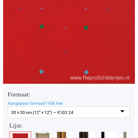
Formaat:
Aangepast formaat?
Klik hier
30 × 30 cm (12" × 12") — €
103.24
Lijst: