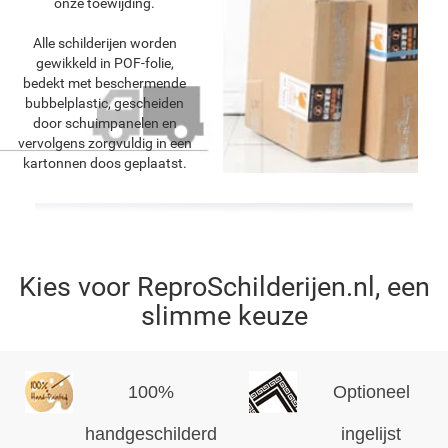
onze toewijding.
Alle schilderijen worden
gewikkeld in POF-folie,
bedekt met beschermende
bubbelplastic, gescheiden
door schuimpanelen en
vervolgens zorgvuldig in een
kartonnen doos geplaatst.
Kies voor ReproSchilderijen.nl, een
slimme keuze
100%
Optioneel
handgeschilderd
ingelijst