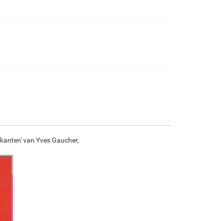
€
100.59
€
167.65
€
88.94
€
124.67
F7034-296
F6731-224
F6731-226
F4827-234
€
124.67
€
124.67
€
124.67
€
118.20
F8645-296
F4613-236
F5130-204
F6035-220
€
115.62
€
89.80
€
129.47
€
116.54
erkanten' van Yves Gaucher,
F2833-204
€
106.61