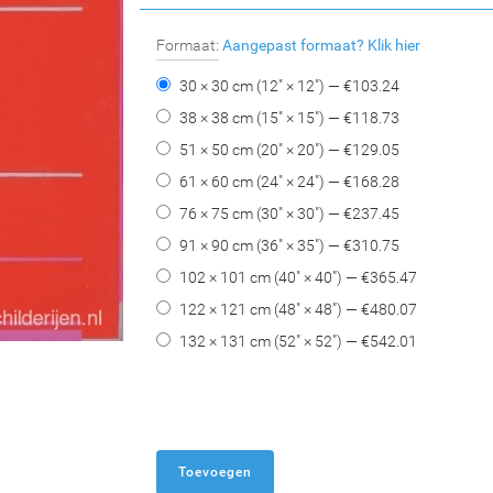
Formaat:
Aangepast formaat?
Klik hier
30 × 30 cm (12" × 12") — €
103.24
38 × 38 cm (15" × 15") — €
118.73
51 × 50 cm (20" × 20") — €
129.05
61 × 60 cm (24" × 24") — €
168.28
76 × 75 cm (30" × 30") — €
237.45
91 × 90 cm (36" × 35") — €
310.75
102 × 101 cm (40" × 40") — €
365.47
122 × 121 cm (48" × 48") — €
480.07
132 × 131 cm (52" × 52") — €
542.01