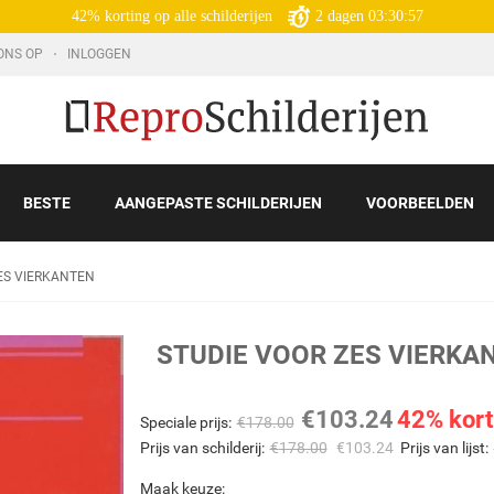
42% korting op alle schilderijen
2
dagen
03:30:56
ONS OP
INLOGGEN
BESTE
AANGEPASTE SCHILDERIJEN
VOORBEELDEN
ES VIERKANTEN
STUDIE VOOR ZES VIERKA
€
103.24
42% kort
Speciale prijs:
€
178.00
Prijs van schilderij:
€
178.00
€
103.24
Prijs van lijst:
Maak keuze: