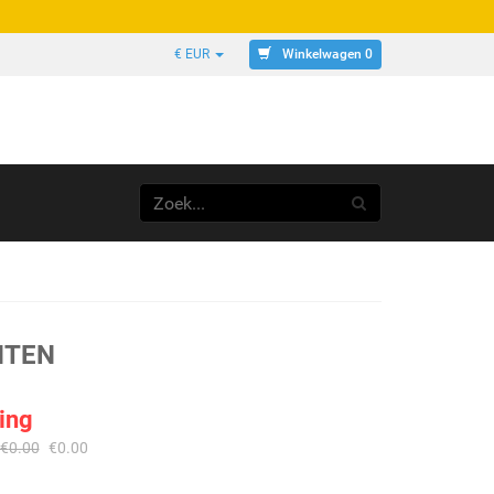
Winkelwagen 0
€ EUR
NTEN
ing
€
0.00
€
0.00