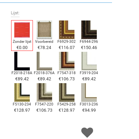
Lijst:
Zonder lijst
Voorbereid
F6929-302
F6944-296
€
0.00
€
78.24
€
116.07
€
150.46
F2018-218A
F2018-376A
F7547-318
F3919-204
€
89.42
€
89.42
€
106.73
€
89.42
F5130-234
F7547-220
F5429-258
F3013-236
€
128.97
€
106.73
€
128.97
€
94.99
F1823-204
F8645-298
F6537-236
F7034-298