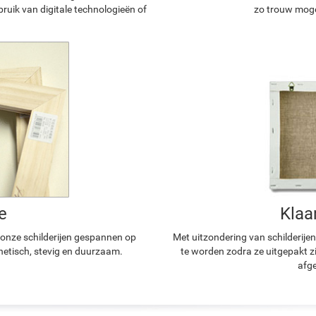
ruik van digitale technologieën of
zo trouw mogel
e
Klaa
n onze schilderijen gespannen op
Met uitzondering van schilderijen
hetisch, stevig en duurzaam.
te worden zodra ze uitgepakt z
afge