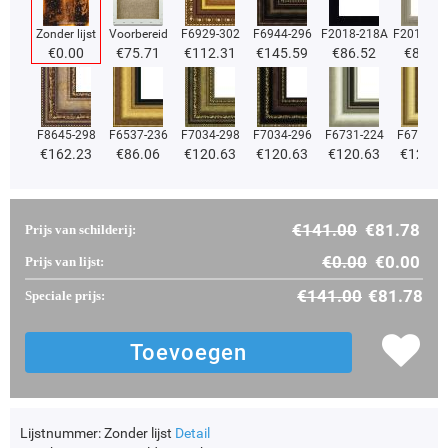
Zonder lijst
Voorbereid
F6929-302
F6944-296
F2018-218A
F2018-37
€
0.00
€
75.71
€
112.31
€
145.59
€
86.52
€
86.52
F8645-298
F6537-236
F7034-298
F7034-296
F6731-224
F6731-2
€
162.23
€
86.06
€
120.63
€
120.63
€
120.63
€
120.6
€
141.00
€
81.78
Prijs van schilderij:
€
0.00
€
0.00
Prijs van lijst:
€
141.00
€
81.78
Speciale prijs:
Lijstnummer:
Zonder lijst
Detail