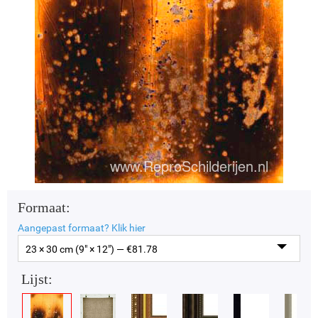
Formaat:
Aangepast formaat?
Klik hier
23 × 30 cm (9" × 12") — €
81.78
Lijst: