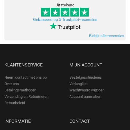
Uitstekend
Gebaseerd op 5 Trustpilot-recensies
Bekijk alle recensies
KLANTENSERVICE
MIJN ACCOUNT
Neem contact met ons op
Bestelgeschiedenis
Over ons
Verlanglijst
Betalingsmethoden
Wachtwoord wijzigen
Verzending en Retourneren
Account aanmaken
Retourbeleid
INFORMATIE
CONTACT