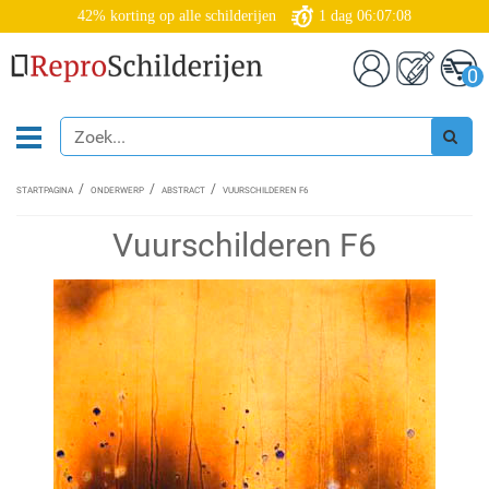
42% korting op alle schilderijen
1
dag
06:07:07
0
STARTPAGINA
ONDERWERP
ABSTRACT
VUURSCHILDEREN F6
Vuurschilderen F6