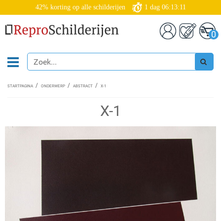
42% korting op alle schilderijen
1
dag
06:13:11
0
STARTPAGINA
ONDERWERP
ABSTRACT
X-1
X-1