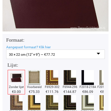
Formaat:
Aangepast formaat?
Klik hier
30 × 22 cm (12" × 9") — €
77.72
Lijst:
Zonder lijst
Voorbereid
F6929-302
F6944-296
F2018-218A
F2018-37
€
0.00
€
75.33
€
111.76
€
144.87
€
86.09
€
86.09