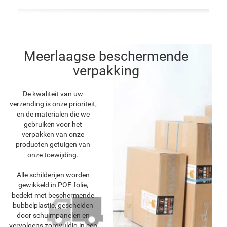
Meerlaagse beschermende
verpakking
De kwaliteit van uw
verzending is onze prioriteit,
en de materialen die we
gebruiken voor het
verpakken van onze
producten getuigen van
onze toewijding.
Alle schilderijen worden
gewikkeld in POF-folie,
bedekt met beschermende
bubbelplastic, gescheiden
door schuimpanelen en
vervolgens zorgvuldig in een