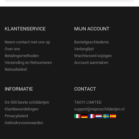
KLANTENSERVICE
MIJN ACCOUNT
Neem contact met ons op
Bestelgeschiedenis
Over ons
Verlanglijst
Betalingsmethoden
Wachtwoord wijzigen
Verzending en Retourneren
Account aanmaken
Retourbeleid
INFORMATIE
CONTACT
De 500 beste schilderijen
TAOYI LIMITED
Klantbeoordelingen
support@reproschilderijen.nl
Privacybeleid
Gebruiksvoorwaarden