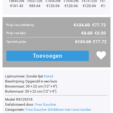
F8645-298
F6537-236
F7034-298
F7034-296
F6731-224
F6731-2
€
161.43
€
85.64
€
120.04
€
120.04
€
120.04
€
120.0
€
134.00
€
77.72
Prijs van schilderij:
€
0.00
€
0.00
Prijs van lijst:
€
134.00
€
77.72
Speciale prijs:
Lijstnummer:
Zonder lijst
Detail
Beschrijving:
Opgerold in een buis
Binnenmaat:
30 × 22 cm (12" × 9")
Buitenmaat:
30 × 22 cm (12" × 9")
Model: RS129318
Gefabriceerd door:
Yves Gaucher
Categorieën:
Yves Gaucher
Schilderen met ruwe randen