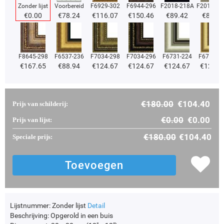
Zonder lijst
Voorbereid
F6929-302
F6944-296
F2018-218A
F2018-37
€
0.00
€
78.24
€
116.07
€
150.46
€
89.42
€
89.42
F8645-298
F6537-236
F7034-298
F7034-296
F6731-224
F6731-2
€
167.65
€
88.94
€
124.67
€
124.67
€
124.67
€
124.6
€
180.00
€
104.40
Prijs van schilderij:
€
0.00
€
0.00
Prijs van lijst:
€
180.00
€
104.40
Speciale prijs:
Lijstnummer:
Zonder lijst
Detail
Beschrijving:
Opgerold in een buis