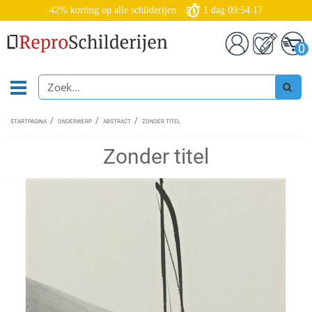
42% korting op alle schilderijen
1
dag
09:54:16
0
STARTPAGINA
ONDERWERP
ABSTRACT
ZONDER TITEL
Zonder titel