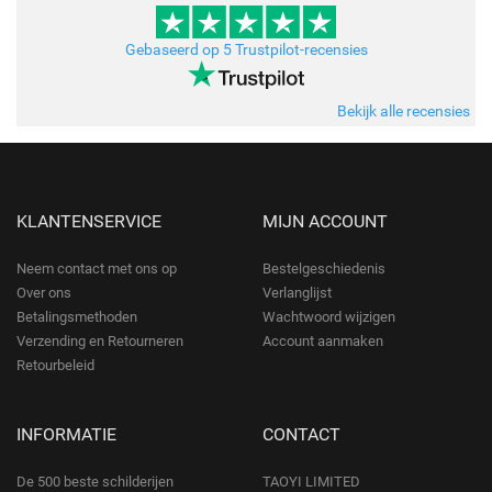
Gebaseerd op 5 Trustpilot-recensies
Bekijk alle recensies
KLANTENSERVICE
MIJN ACCOUNT
Neem contact met ons op
Bestelgeschiedenis
Over ons
Verlanglijst
Betalingsmethoden
Wachtwoord wijzigen
Verzending en Retourneren
Account aanmaken
Retourbeleid
INFORMATIE
CONTACT
De 500 beste schilderijen
TAOYI LIMITED