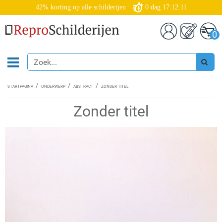
42% korting op alle schilderijen
0
dag
17:12:11
0
STARTPAGINA
ONDERWERP
ABSTRACT
ZONDER TITEL
Zonder titel