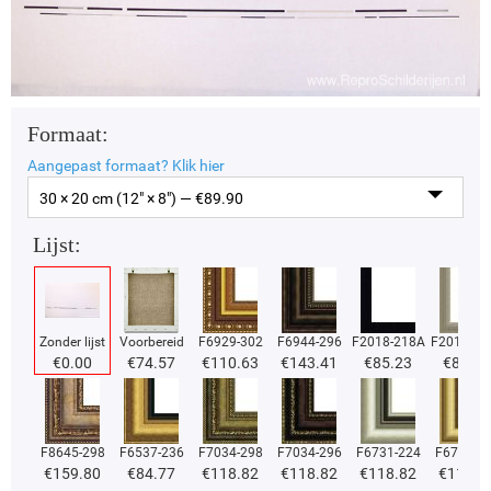
Formaat:
Aangepast formaat?
Klik hier
30 × 20 cm (12" × 8") — €
89.90
Lijst:
Zonder lijst
Voorbereid
F6929-302
F6944-296
F2018-218A
F2018-37
€
0.00
€
74.57
€
110.63
€
143.41
€
85.23
€
85.23
F8645-298
F6537-236
F7034-298
F7034-296
F6731-224
F6731-2
€
159.80
€
84.77
€
118.82
€
118.82
€
118.82
€
118.8