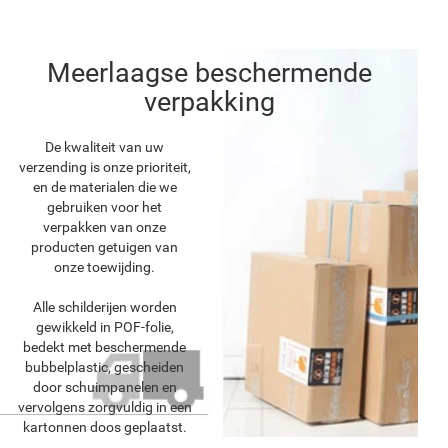
Meerlaagse beschermende
verpakking
De kwaliteit van uw
verzending is onze prioriteit,
en de materialen die we
gebruiken voor het
verpakken van onze
producten getuigen van
onze toewijding.
Alle schilderijen worden
gewikkeld in POF-folie,
bedekt met beschermende
bubbelplastic, gescheiden
door schuimpanelen en
vervolgens zorgvuldig in een
kartonnen doos geplaatst.