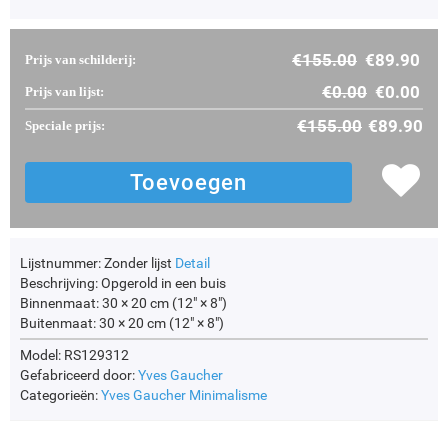
€
155.00
€
89.90
Prijs van schilderij:
€
0.00
€
0.00
Prijs van lijst:
€
155.00
€
89.90
Speciale prijs:
Lijstnummer:
Zonder lijst
Detail
Beschrijving:
Opgerold in een buis
Binnenmaat:
30 × 20 cm (12" × 8")
Buitenmaat:
30 × 20 cm (12" × 8")
Model: RS129312
Gefabriceerd door:
Yves Gaucher
Categorieën:
Yves Gaucher
Minimalisme