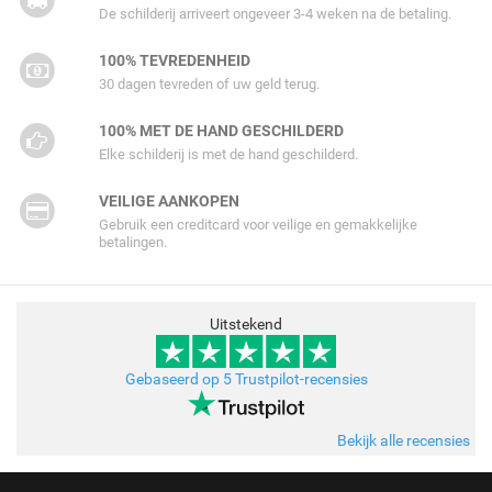
De schilderij arriveert ongeveer 3-4 weken na de betaling.
100% TEVREDENHEID
30 dagen tevreden of uw geld terug.
100% MET DE HAND GESCHILDERD
Elke schilderij is met de hand geschilderd.
VEILIGE AANKOPEN
Gebruik een creditcard voor veilige en gemakkelijke
betalingen.
Uitstekend
Gebaseerd op 5 Trustpilot-recensies
Bekijk alle recensies