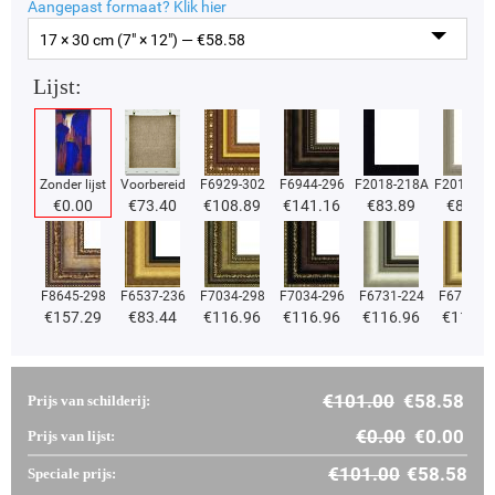
Aangepast formaat?
Klik hier
17 × 30 cm (7" × 12") — €
58.58
Lijst:
Zonder lijst
Voorbereid
F6929-302
F6944-296
F2018-218A
F2018-37
€
0.00
€
73.40
€
108.89
€
141.16
€
83.89
€
83.89
F8645-298
F6537-236
F7034-298
F7034-296
F6731-224
F6731-2
€
157.29
€
83.44
€
116.96
€
116.96
€
116.96
€
116.9
€
101.00
€
58.58
Prijs van schilderij:
€
0.00
€
0.00
Prijs van lijst:
€
101.00
€
58.58
Speciale prijs: