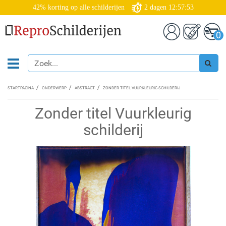
42% korting op alle schilderijen
2
dagen
12:57:52
0
STARTPAGINA
ONDERWERP
ABSTRACT
ZONDER TITEL VUURKLEURIG SCHILDERIJ
Zonder titel Vuurkleurig
schilderij