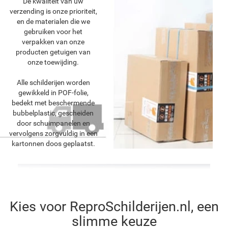
De kwaliteit van uw
verzending is onze prioriteit,
en de materialen die we
gebruiken voor het
verpakken van onze
producten getuigen van
onze toewijding.
Alle schilderijen worden
gewikkeld in POF-folie,
bedekt met beschermende
bubbelplastic, gescheiden
door schuimpanelen en
vervolgens zorgvuldig in een
kartonnen doos geplaatst.
Kies voor ReproSchilderijen.nl, een
slimme keuze