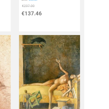
€
237.00
€
137.46