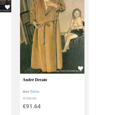
André Derain
door
Baltus
€
158.00
€
91.64