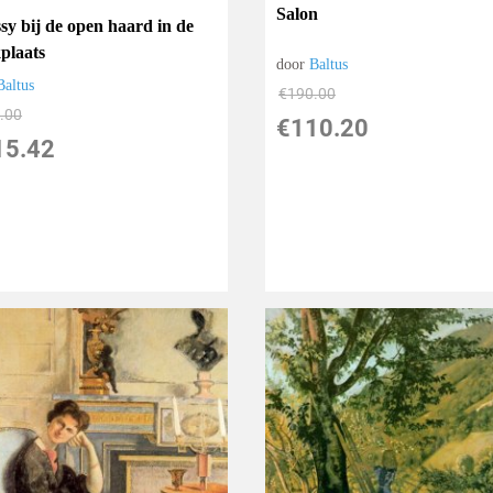
Salon
sy bij de open haard in de
plaats
door
Baltus
Baltus
€
190.00
.00
€
110.20
15.42