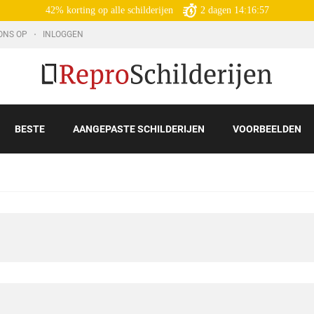
42% korting op alle schilderijen
2
dagen
14:16:55
ONS OP
INLOGGEN
BESTE
AANGEPASTE SCHILDERIJEN
VOORBEELDEN