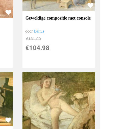
Geweldige compositie met console
door
Baltus
€
181.00
€
104.98