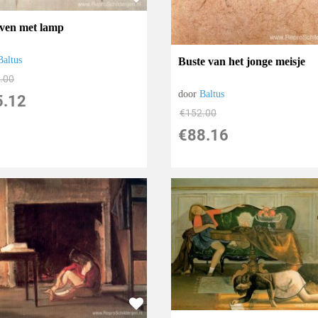
leven met lamp
Baltus
Buste van het jonge meisje
.00
door
Baltus
5.12
€
152.00
€
88.16