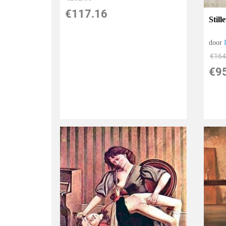
€
117.16
Stil
door
€
164
€
9