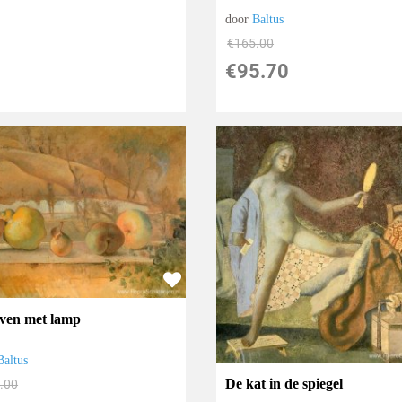
door
Baltus
€
165.00
€
95.70
leven met lamp
Baltus
De kat in de spiegel
.00