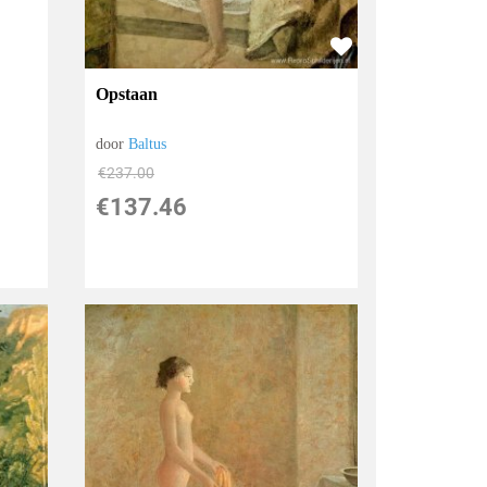
Opstaan
door
Baltus
€
237.00
€
137.46