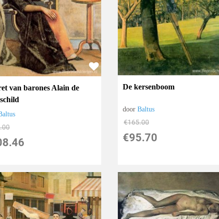
De kersenboom
ret van barones Alain de
schild
door
Baltus
Baltus
€
165.00
.00
€
95.70
08.46