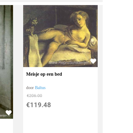
Meisje op een bed
door
Baltus
€
206.00
€
119.48