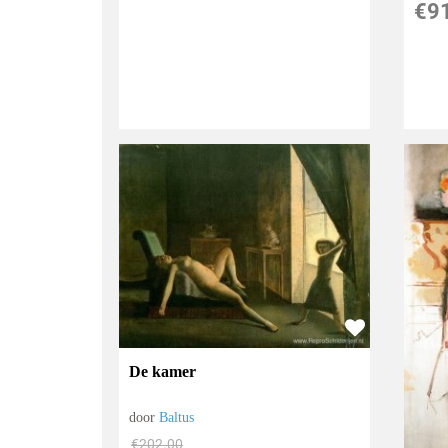
€
9
De kamer
door
Baltus
€
202.00