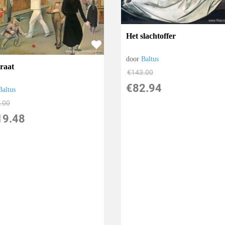
Het slachtoffer
door
Baltus
traat
€
143.00
€
82.94
Baltus
.00
19.48