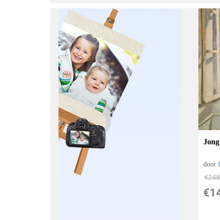
Jong
door
€
248
€
1