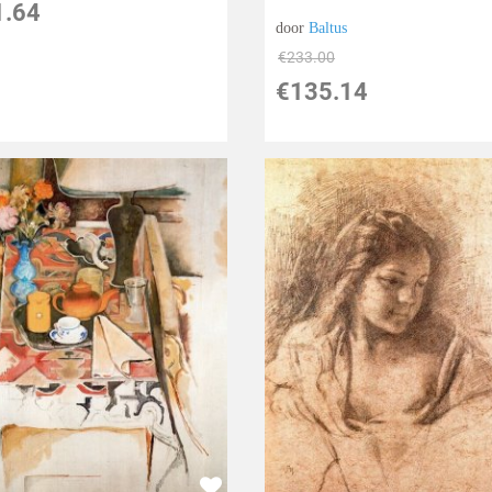
1.64
door
Baltus
€
233.00
€
135.14