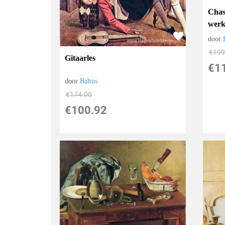
Chas
werk
door
€
199
Gitaarles
€
1
door
Baltus
€
174.00
€
100.92