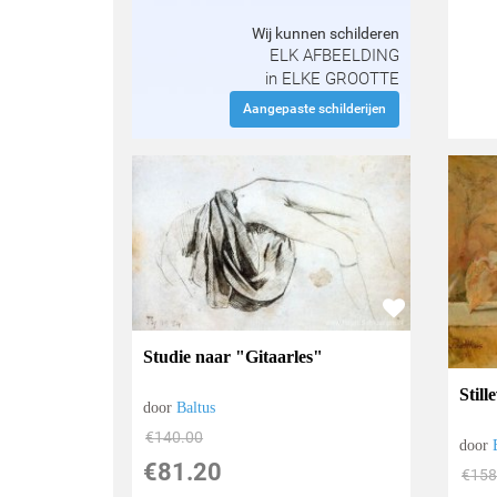
Wij kunnen schilderen
ELK AFBEELDING
in ELKE GROOTTE
Aangepaste schilderijen
Studie naar "Gitaarles"
Stil
door
Baltus
€
140.00
door
€
81.20
€
158