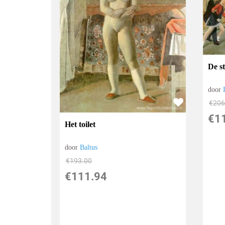
De s
door
€
206
€
1
Het toilet
door
Baltus
€
193.00
€
111.94