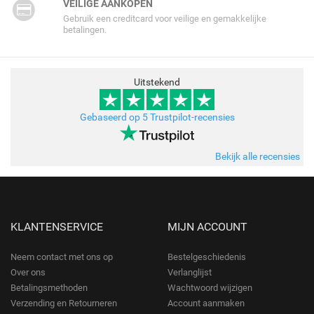
VEILIGE AANKOPEN
Gebruik een creditcard voor veilige en gemakkelijke
betalingen.
Uitstekend
Gebaseerd op 5 Trustpilot-recensies
Bekijk alle recensies
KLANTENSERVICE
MIJN ACCOUNT
Neem contact met ons op
Bestelgeschiedenis
Over ons
Verlanglijst
Betalingsmethoden
Wachtwoord wijzigen
Verzending en Retourneren
Account aanmaken