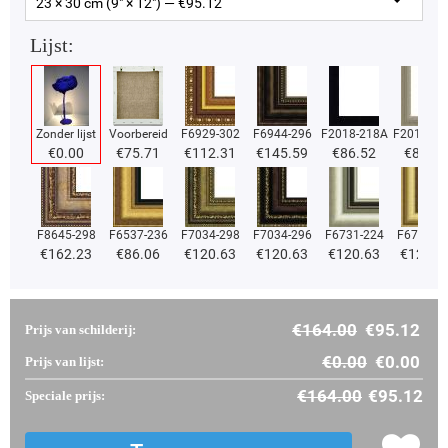
23 × 30 cm (9" × 12") — €
95.12
Lijst:
Zonder lijst
Voorbereid
F6929-302
F6944-296
F2018-218A
F2018-37
€
0.00
€
75.71
€
112.31
€
145.59
€
86.52
€
86.52
F8645-298
F6537-236
F7034-298
F7034-296
F6731-224
F6731-2
€
162.23
€
86.06
€
120.63
€
120.63
€
120.63
€
120.6
€
164.00
€
95.12
Prijs van schilderij:
€
0.00
€
0.00
Prijs van lijst:
€
164.00
€
95.12
Speciale prijs: