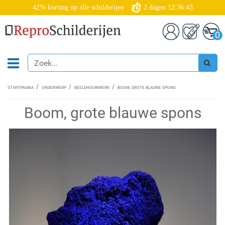
42% korting op alle schilderijen
2
dagen
12:36:43
0
STARTPAGINA
ONDERWERP
BEELDHOUWWERK
BOOM, GROTE BLAUWE SPONS
Boom, grote blauwe spons