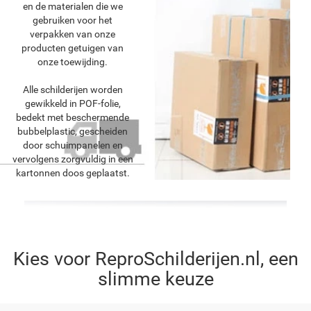
en de materialen die we
gebruiken voor het
verpakken van onze
producten getuigen van
onze toewijding.
Alle schilderijen worden
gewikkeld in POF-folie,
bedekt met beschermende
bubbelplastic, gescheiden
door schuimpanelen en
vervolgens zorgvuldig in een
kartonnen doos geplaatst.
Kies voor ReproSchilderijen.nl, een
slimme keuze