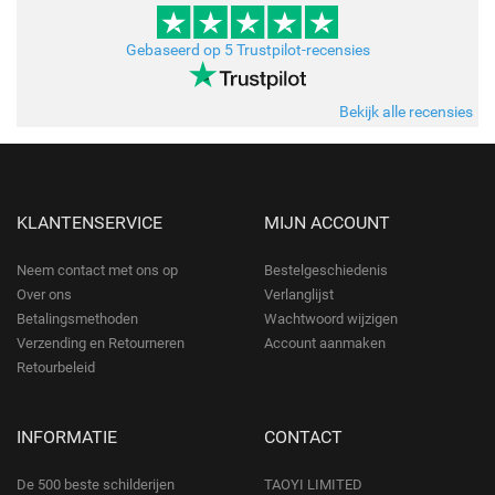
Gebaseerd op 5 Trustpilot-recensies
Bekijk alle recensies
KLANTENSERVICE
MIJN ACCOUNT
Neem contact met ons op
Bestelgeschiedenis
Over ons
Verlanglijst
Betalingsmethoden
Wachtwoord wijzigen
Verzending en Retourneren
Account aanmaken
Retourbeleid
INFORMATIE
CONTACT
De 500 beste schilderijen
TAOYI LIMITED