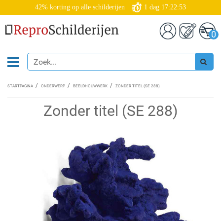
42% korting op alle schilderijen
1
dag
17:22:52
0
STARTPAGINA
ONDERWERP
BEELDHOUWWERK
ZONDER TITEL (SE 288)
Zonder titel (SE 288)