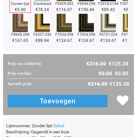
Zonder lijst
Voorbereid
F6929-302
F6944-296
F2018-218A
F2018-37
€
0.00
€
78.24
€
116.07
€
150.46
€
89.42
€
89.42
F8645-298
F6537-236
F7034-298
F7034-296
F6731-224
F6731-2
€
167.65
€
88.94
€
124.67
€
124.67
€
124.67
€
124.6
€
216.00
€
125.28
Prijs van schilderij:
€
0.00
€
0.00
Prijs van lijst:
€
216.00
€
125.28
Speciale prijs:
Lijstnummer:
Zonder lijst
Detail
Beschrijving:
Opgerold in een buis