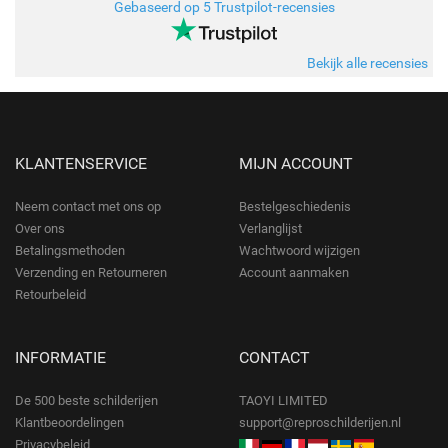
Gebaseerd op 5 Trustpilot-recensies
Bekijk alle recensies
KLANTENSERVICE
MIJN ACCOUNT
Neem contact met ons op
Bestelgeschiedenis
Over ons
Verlanglijst
Betalingsmethoden
Wachtwoord wijzigen
Verzending en Retourneren
Account aanmaken
Retourbeleid
INFORMATIE
CONTACT
De 500 beste schilderijen
TAOYI LIMITED
Klantbeoordelingen
support@reproschilderijen.nl
Privacybeleid