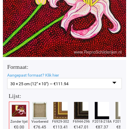
Formaat:
Aangepast formaat?
Klik hier
30 × 25 cm (12" × 10") — €
111.94
Lijst:
Zonder lijst
Voorbereid
F6929-302
F6944-296
F2018-218A
F2018-37
€
0.00
€
76.45
€
113.41
€
147.01
€
87.37
€
87.37