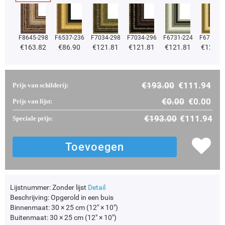
F8645-298
F6537-236
F7034-298
F7034-296
F6731-224
F6731-2
€
163.82
€
86.90
€
121.81
€
121.81
€
121.81
€
121.8
€
193.00
€
111.94
Prijs van schilderij:
€
0.00
€
0.00
Prijs van lijst:
€
193.00
€
111.94
Speciale prijs:
Lijstnummer:
Zonder lijst
Detail
Beschrijving:
Opgerold in een buis
Binnenmaat:
30 × 25 cm (12" × 10")
Buitenmaat:
30 × 25 cm (12" × 10")