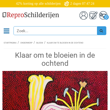
42% korting op alle schilderijen
2
dagen
07:47:24
0
STARTPAGINA
ONDERWERP
BLOEM
KLAAR OM TE BLOEIEN IN DE OCHTEND
Klaar om te bloeien in de
ochtend