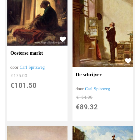
Oosterse markt
door
Carl Spitzweg
De schrijver
€
175.00
€
101.50
door
Carl Spitzweg
€
154.00
€
89.32