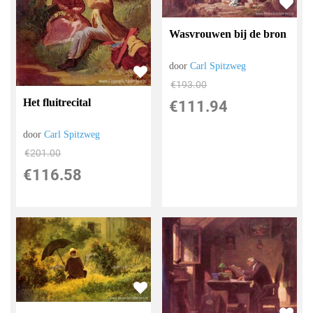
Wasvrouwen bij de bron
door
Carl Spitzweg
€
193.00
Het fluitrecital
€
111.94
door
Carl Spitzweg
€
201.00
€
116.58