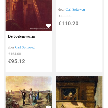
door
Carl Spitzweg
€
190.00
€
110.20
De boekenwurm
door
Carl Spitzweg
€
164.00
€
95.12