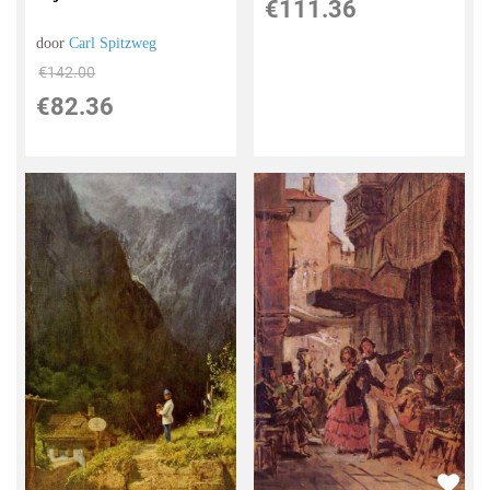
€
111.36
door
Carl Spitzweg
€
142.00
€
82.36