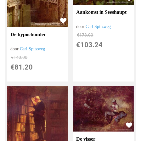
Aankomst in Seeshaupt
door
Carl Spitzweg
De hypochonder
€
178.00
€
103.24
door
Carl Spitzweg
€
140.00
€
81.20
De visser