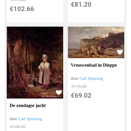
€
81.20
€
102.66
Vrouwenbad in Dieppe
door
Carl Spitzweg
€
119.00
€
69.02
De zondagse jacht
door
Carl Spitzweg
€
198.00