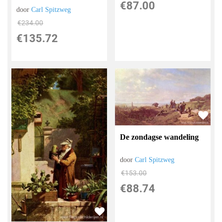
€
87.00
door
Carl Spitzweg
€
234.00
€
135.72
De zondagse wandeling
door
Carl Spitzweg
€
153.00
€
88.74