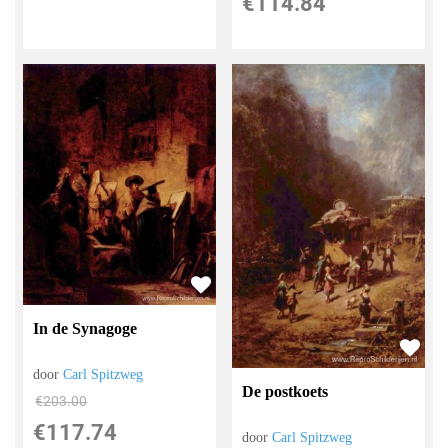
€
114.84
In de Synagoge
door
Carl Spitzweg
De postkoets
€
203.00
€
117.74
door
Carl Spitzweg