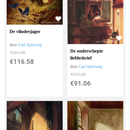
De vlinderjager
door
Carl Spitzweg
De onderschepte
€
201.00
liefdesbrief
€
116.58
door
Carl Spitzweg
€
157.00
€
91.06