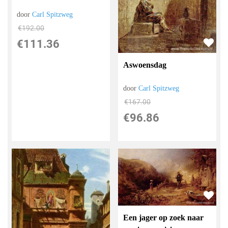
door
Carl Spitzweg
€
192.00
€
111.36
Aswoensdag
door
Carl Spitzweg
€
167.00
€
96.86
Een jager op zoek naar