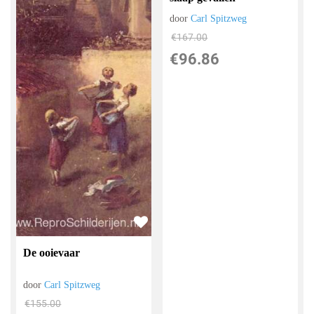
door
Carl Spitzweg
€
167.00
€
96.86
De ooievaar
door
Carl Spitzweg
€
155.00