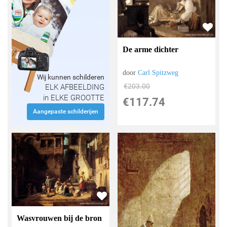
De arme dichter
door
Carl Spitzweg
Wij kunnen schilderen
€
203.00
ELK AFBEELDING
in ELKE GROOTTE
€
117.74
Aangepaste schilderijen
Wasvrouwen bij de bron