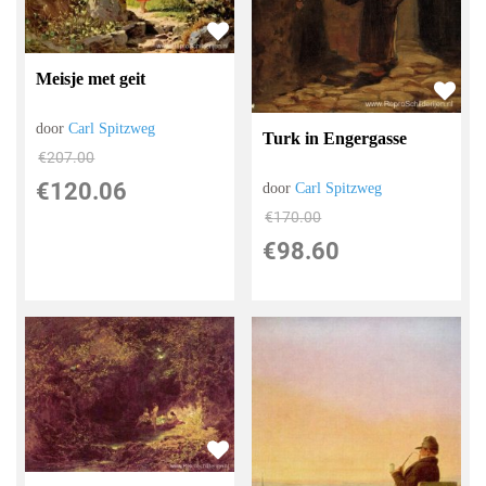
Meisje met geit
door
Carl Spitzweg
Turk in Engergasse
€
207.00
€
120.06
door
Carl Spitzweg
€
170.00
€
98.60