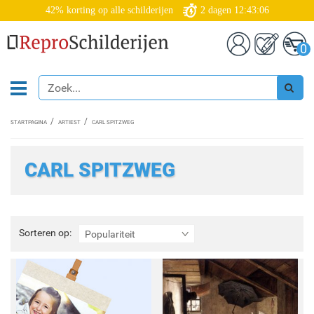
42% korting op alle schilderijen
2
dagen
12:43:03
0
STARTPAGINA
ARTIEST
CARL SPITZWEG
CARL SPITZWEG
Sorteren
Sorteren op:
Populariteit
op: