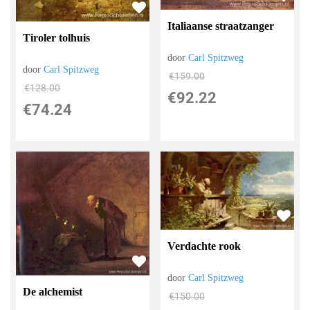
Italiaanse straatzanger
Tiroler tolhuis
door
Carl Spitzweg
door
Carl Spitzweg
€
159.00
€
128.00
€
92.22
€
74.24
Verdachte rook
door
Carl Spitzweg
De alchemist
€
150.00