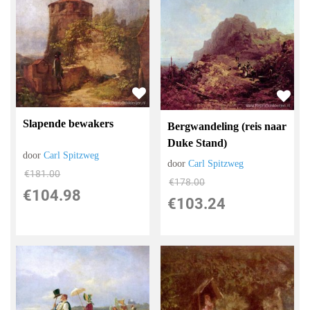
Slapende bewakers
Bergwandeling (reis naar
Duke Stand)
door
Carl Spitzweg
door
Carl Spitzweg
€
181.00
€
178.00
€
104.98
€
103.24