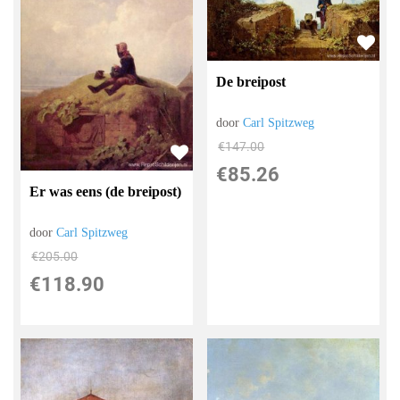
De breipost
door
Carl Spitzweg
€
147.00
€
85.26
Er was eens (de breipost)
door
Carl Spitzweg
€
205.00
€
118.90