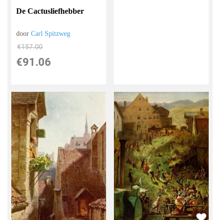
De Cactusliefhebber
door
Carl Spitzweg
€
157.00
€
91.06