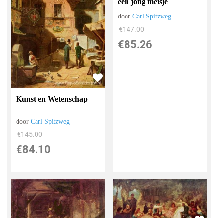
een jong meisje
door
Carl Spitzweg
€
147.00
€
85.26
Kunst en Wetenschap
door
Carl Spitzweg
€
145.00
€
84.10