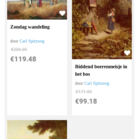
Zondag wandeling
door
Carl Spitzweg
€
206.00
€
119.48
Biddend boerenmeisje in
het bos
door
Carl Spitzweg
€
171.00
€
99.18