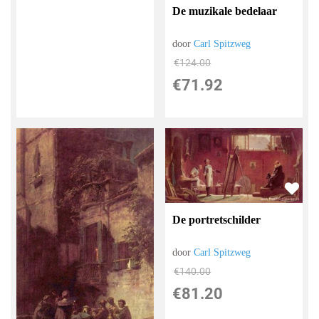
De muzikale bedelaar
door
Carl Spitzweg
€
124.00
€
71.92
De portretschilder
door
Carl Spitzweg
€
140.00
€
81.20