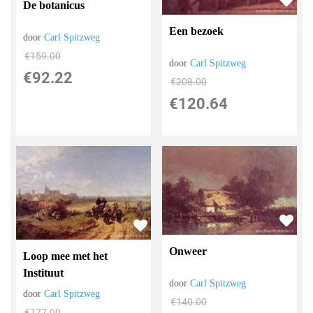
De botanicus
Een bezoek
door
Carl Spitzweg
€
159.00
door
Carl Spitzweg
€
92.22
€
208.00
€
120.64
Onweer
Loop mee met het
Instituut
door
Carl Spitzweg
door
Carl Spitzweg
€
140.00
€
177.00