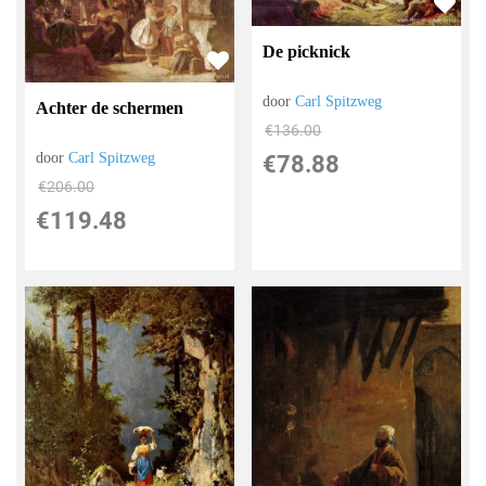
De picknick
door
Carl Spitzweg
Achter de schermen
€
136.00
door
Carl Spitzweg
€
78.88
€
206.00
€
119.48