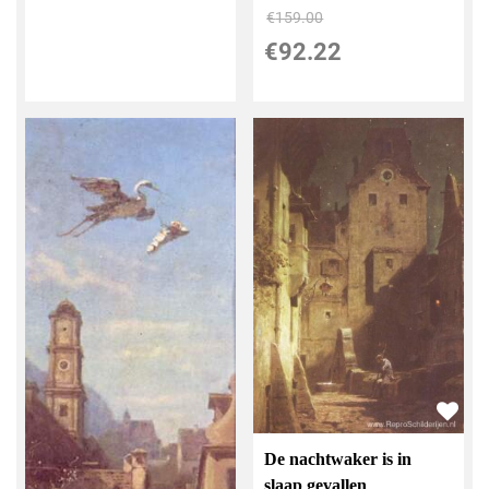
€
159.00
€
92.22
De nachtwaker is in
slaap gevallen