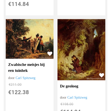
€
114.84
Zwabische meisjes bij
een tuinhek
door
Carl Spitzweg
€
211.00
De geoloog
€
122.38
door
Carl Spitzweg
€
198.00