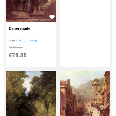
De serenade
door
Carl Spitzweg
€
136.00
€
78.88