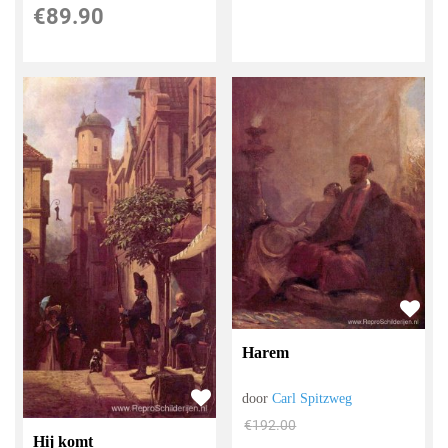
€
89.90
Harem
door
Carl Spitzweg
€
192.00
Hij komt