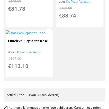
€
141.00
door
De Wain Valentijn
€
81.78
€
153.00
€
88.74
Omcirkel Sepia tot Rose
door
De Wain Valentijn
€
195.00
€
113.10
Artikel
1
tot
30
(van
30
schilderijen)
Wij kunnen elk formaat en elke foto schilderen. Kunt u niet vinden