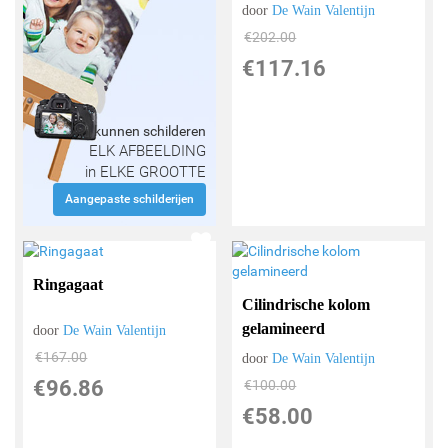
door
De Wain Valentijn
€
202.00
€
117.16
Wij kunnen schilderen
ELK AFBEELDING
in ELKE GROOTTE
Aangepaste schilderijen
Ringagaat
Cilindrische kolom
gelamineerd
door
De Wain Valentijn
€
167.00
door
De Wain Valentijn
€
96.86
€
100.00
€
58.00