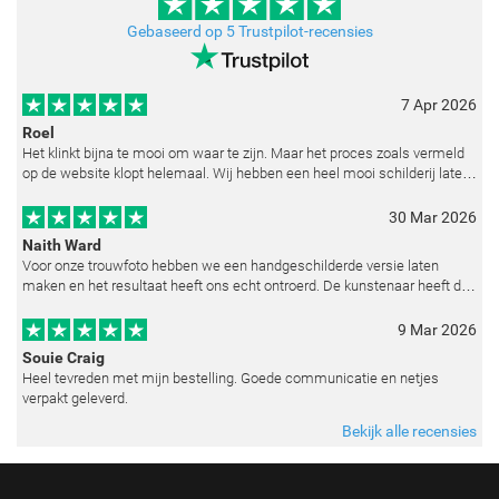
Gebaseerd op 5 Trustpilot-recensies
7 Apr 2026
Roel
Het klinkt bijna te mooi om waar te zijn. Maar het proces zoals vermeld
op de website klopt helemaal. Wij hebben een heel mooi schilderij laten
reproduceren op basis van toegestuurde foto's. De communicatie i
30 Mar 2026
Naith Ward
Voor onze trouwfoto hebben we een handgeschilderde versie laten
maken en het resultaat heeft ons echt ontroerd. De kunstenaar heeft de
emoties perfect weten vast te leggen en zelfs kleine details zoals de lic
9 Mar 2026
Souie Craig
Heel tevreden met mijn bestelling. Goede communicatie en netjes
verpakt geleverd.
Bekijk alle recensies