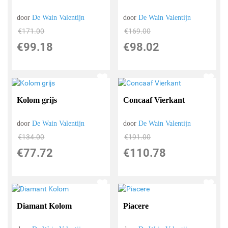
door
De Wain Valentijn
door
De Wain Valentijn
€
171.00
€
169.00
€
99.18
€
98.02
Kolom grijs
Concaaf Vierkant
door
De Wain Valentijn
door
De Wain Valentijn
€
134.00
€
191.00
€
77.72
€
110.78
Diamant Kolom
Piacere