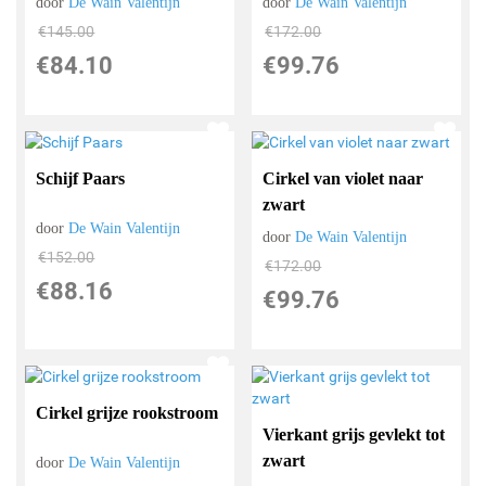
door
De Wain Valentijn
door
De Wain Valentijn
€
145.00
€
172.00
€
84.10
€
99.76
Schijf Paars
Cirkel van violet naar
zwart
door
De Wain Valentijn
door
De Wain Valentijn
€
152.00
€
172.00
€
88.16
€
99.76
Cirkel grijze rookstroom
Vierkant grijs gevlekt tot
zwart
door
De Wain Valentijn