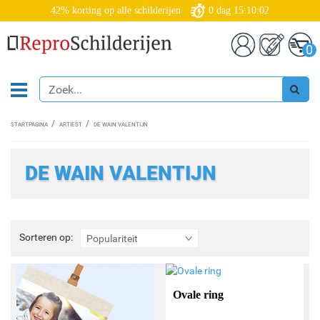
42% korting op alle schilderijen
0
dag
15:10:02
0
STARTPAGINA
ARTIEST
DE WAIN VALENTIJN
DE WAIN VALENTIJN
Sorteren
Sorteren op:
Populariteit
op:
Ovale ring