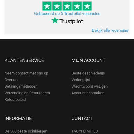
Gebaseerd op 5 Trustpilot-recensies
Bekijk alle recensies
KLANTENSERVICE
MIJN ACCOUNT
Neem contact met ons op
Bestelgeschiedenis
Over ons
Verlanglijst
Betalingsmethoden
Wachtwoord wijzigen
Verzending en Retourneren
Account aanmaken
Retourbeleid
INFORMATIE
CONTACT
De 500 beste schilderijen
TAOYI LIMITED