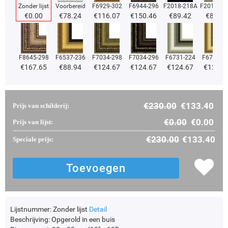
Zonder lijst
Voorbereid
F6929-302
F6944-296
F2018-218A
F2018-37
€
0.00
€
78.24
€
116.07
€
150.46
€
89.42
€
89.42
F8645-298
F6537-236
F7034-298
F7034-296
F6731-224
F6731-2
€
167.65
€
88.94
€
124.67
€
124.67
€
124.67
€
124.6
€
230.00
€
133.40
Prijs van schilderij:
€
0.00
€
0.00
Prijs van lijst:
€
230.00
€
133.40
Speciale prijs:
Lijstnummer:
Zonder lijst
Detail
Beschrijving:
Opgerold in een buis