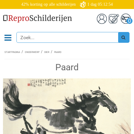
42% korting op alle schilderijen
1
dag
05:12:54
0
STARTPAGINA
ONDERWERP
DIER
PAARD
Paard