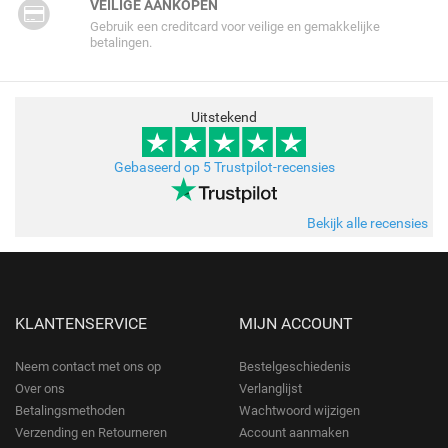
VEILIGE AANKOPEN
Gebruik een creditcard voor veilige en gemakkelijke
betalingen.
Uitstekend
Gebaseerd op 5 Trustpilot-recensies
Bekijk alle recensies
KLANTENSERVICE
MIJN ACCOUNT
Neem contact met ons op
Bestelgeschiedenis
Over ons
Verlanglijst
Betalingsmethoden
Wachtwoord wijzigen
Verzending en Retourneren
Account aanmaken