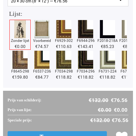
20 × 30 cm (8" × 12") — €
76.56
Lijst:
Zonder lijst
Voorbereid
F6929-302
F6944-296
F2018-218A
F2018-37
€
0.00
€
74.57
€
110.63
€
143.41
€
85.23
€
85.23
F8645-298
F6537-236
F7034-298
F7034-296
F6731-224
F6731-2
€
159.80
€
84.77
€
118.82
€
118.82
€
118.82
€
118.8
€
132.00
€
76.56
Prijs van schilderij:
€
0.00
€
0.00
Prijs van lijst:
€
132.00
€
76.56
Speciale prijs: