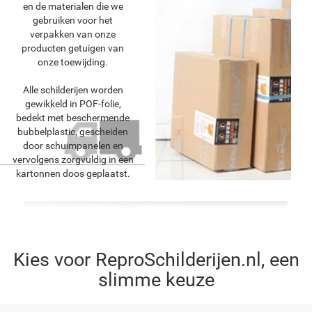
en de materialen die we
gebruiken voor het
verpakken van onze
producten getuigen van
onze toewijding.
Alle schilderijen worden
gewikkeld in POF-folie,
bedekt met beschermende
bubbelplastic, gescheiden
door schuimpanelen en
vervolgens zorgvuldig in een
kartonnen doos geplaatst.
Kies voor ReproSchilderijen.nl, een
slimme keuze