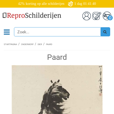
42% korting op alle schilderijen
1
dag
01:41:40
0
STARTPAGINA
ONDERWERP
DIER
PAARD
Paard