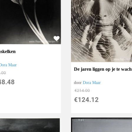
skelken
Dora Maar
De jaren liggen op je te wach
.00
48.48
door
Dora Maar
€
214.00
€
124.12