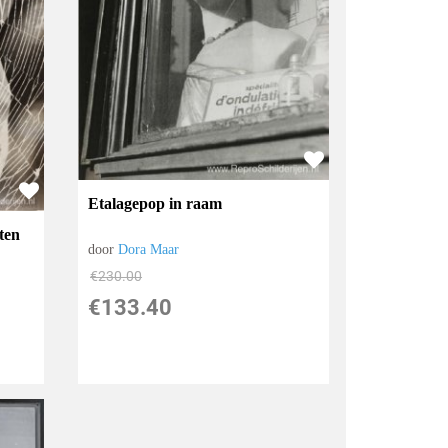
Etalagepop in raam
ten
door
Dora Maar
€
230.00
€
133.40