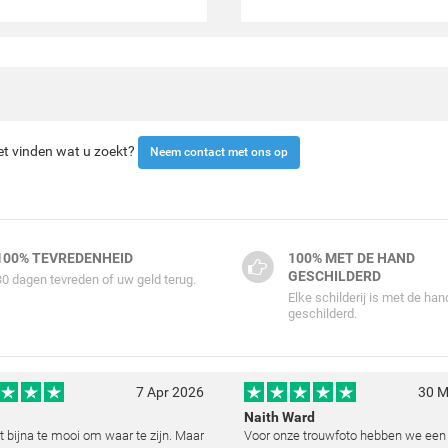
iet vinden wat u zoekt?
Neem contact met ons op
100% TEVREDENHEID
100% MET DE HAND
GESCHILDERD
30 dagen tevreden of uw geld terug.
Elke schilderij is met de han
geschilderd.
7 Apr 2026
30 M
Naith Ward
kt bijna te mooi om waar te zijn. Maar
Voor onze trouwfoto hebben we een