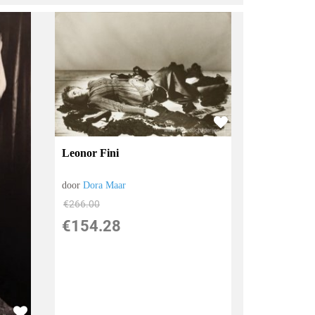
Leonor Fini
door
Dora Maar
€
266.00
€
154.28