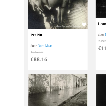
Leon
Per Nu
door
€
192
door
Dora Maar
€
1
€
152.00
€
88.16