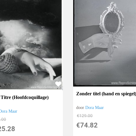
Zonder titel (hand en spiegel
 Titre (Hoofdcoquillage)
door
Dora Maar
Dora Maar
€
129.00
.00
€
74.82
25.28