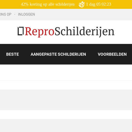
42% korting op alle schilderijen
1
dag
05:02:22
ONS OP
INLOGGEN
BESTE
AANGEPASTE SCHILDERIJEN
VOORBEELDEN