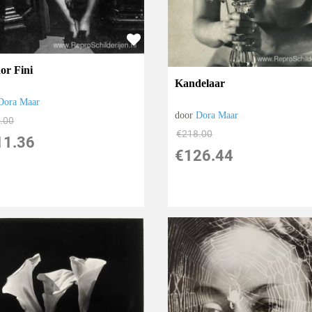
or Fini
Kandelaar
Dora Maar
door
Dora Maar
.00
€
218.00
11.36
€
126.44