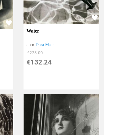
Water
door
Dora Maar
€
228.00
€
132.24