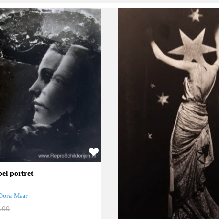
el portret
Dora Maar
.00