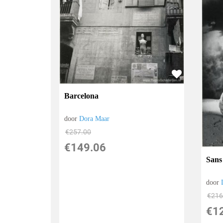
Barcelona
door
Dora Maar
€
257.00
€
149.06
Sans
door
€
216
€
1