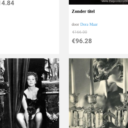
14.84
Zonder titel
door
Dora Maar
€
166.00
€
96.28