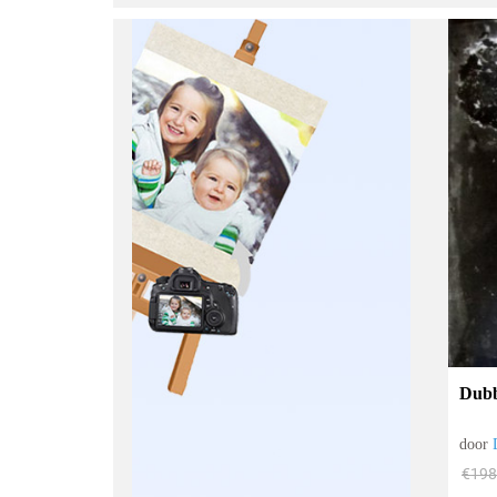
Dubb
door
€
198