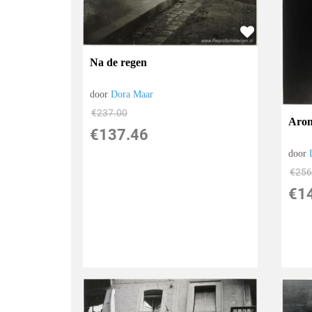
Na de regen
door
Dora Maar
€
237.00
Aron
€
137.46
door
€
256
€
1