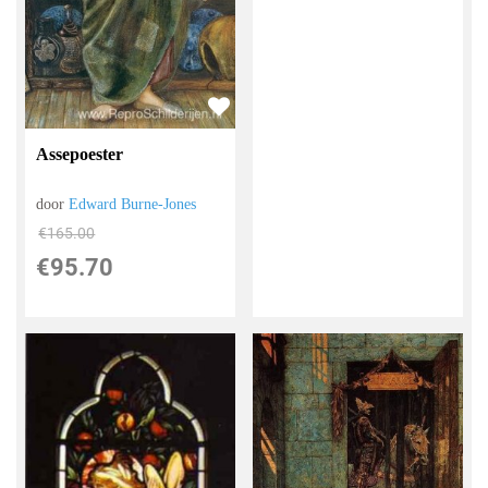
Assepoester
door
Edward Burne-Jones
€
165.00
€
95.70