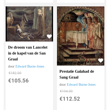
De droom van Lancelot
in de kapel van de San
Graal
door
Edward Burne-Jones
Prestatie Galahad de
€
182.00
Sang Graal
€
105.56
door
Edward Burne-Jones
€
194.00
€
112.52