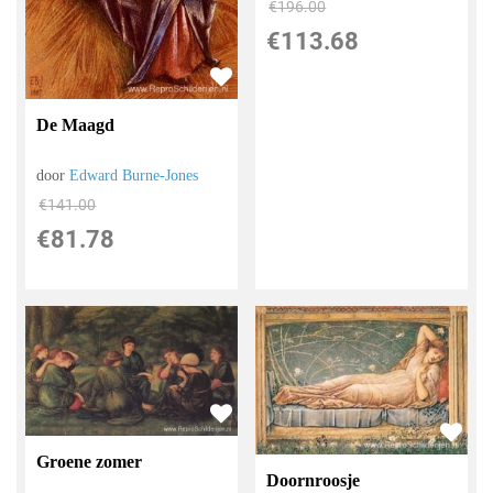
€
196.00
€
113.68
De Maagd
door
Edward Burne-Jones
€
141.00
€
81.78
Groene zomer
Doornroosje