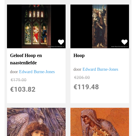
Geloof Hoop en
Hoop
naastenliefde
door
Edward Burne-Jones
door
Edward Burne-Jones
€
206.00
€
179.00
€
119.48
€
103.82