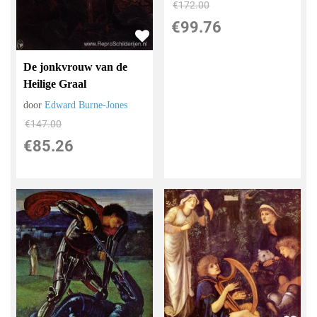
€
172.00
€
99.76
De jonkvrouw van de
Heilige Graal
door
Edward Burne-Jones
€
147.00
€
85.26