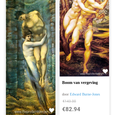
Boom van vergeving
door
Edward Burne-Jones
€
143.00
€
82.94