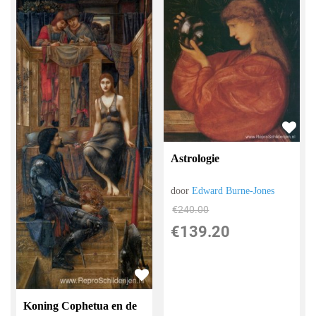
Astrologie
door
Edward Burne-Jones
€
240.00
€
139.20
Koning Cophetua en de