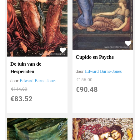
Cupido en Psyche
De tuin van de
Hesperiden
door
Edward Burne-Jones
€
156.00
door
Edward Burne-Jones
€
90.48
€
144.00
€
83.52