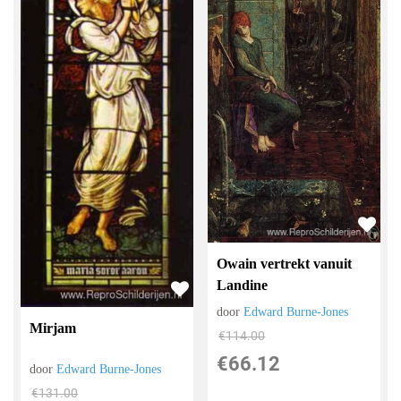
Owain vertrekt vanuit
Landine
door
Edward Burne-Jones
Mirjam
€
114.00
€
66.12
door
Edward Burne-Jones
€
131.00