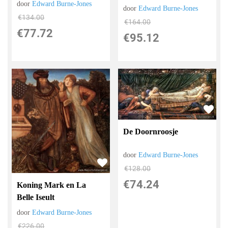
door
Edward Burne-Jones
door
Edward Burne-Jones
€
134.00
€
164.00
€
77.72
€
95.12
De Doornroosje
door
Edward Burne-Jones
€
128.00
€
74.24
Koning Mark en La
Belle Iseult
door
Edward Burne-Jones
€
226.00