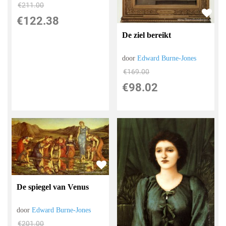
€
211.00
€
122.38
De ziel bereikt
door
Edward Burne-Jones
€
169.00
€
98.02
De spiegel van Venus
door
Edward Burne-Jones
€
201.00