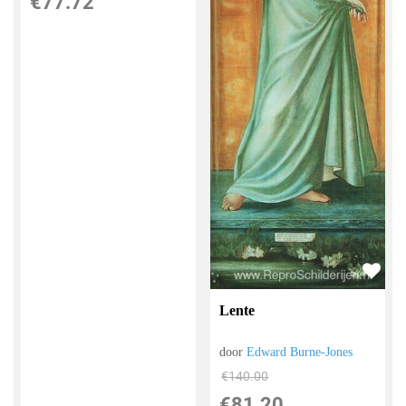
€
77.72
Lente
door
Edward Burne-Jones
€
140.00
€
81.20