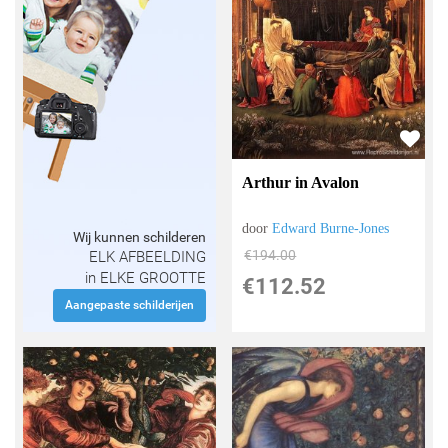
Arthur in Avalon
door
Edward Burne-Jones
Wij kunnen schilderen
€
194.00
ELK AFBEELDING
in ELKE GROOTTE
€
112.52
Aangepaste schilderijen