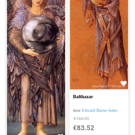
Balthazar
door
Edward Burne-Jones
€
144.00
€
83.52