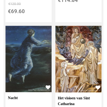
€
114.84
€
120.00
€
69.60
Nacht
Het visioen van Sint
Catharina