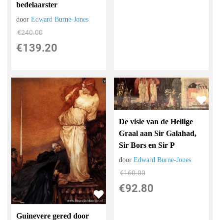
bedelaarster
door
Edward Burne-Jones
€
240.00
€
139.20
De visie van de Heilige
Graal aan Sir Galahad,
Sir Bors en Sir P
door
Edward Burne-Jones
€
160.00
€
92.80
Guinevere gered door