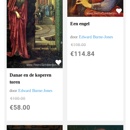
Een engel
door
Edward Burne-Jones
€
198.00
€
114.84
Danae en de koperen
toren
door
Edward Burne-Jones
€
100.00
€
58.00