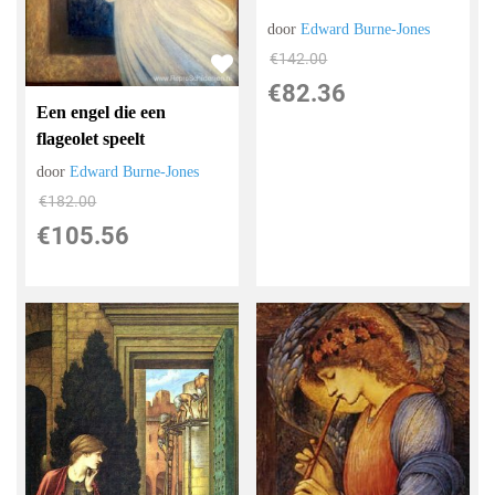
door
Edward Burne-Jones
€
142.00
€
82.36
Een engel die een
flageolet speelt
door
Edward Burne-Jones
€
182.00
€
105.56