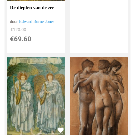
De diepten van de zee
door
Edward Burne-Jones
€
120.00
€
69.60