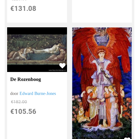
€
131.08
De Rozenboog
door
Edward Burne-Jones
€
182.00
€
105.56