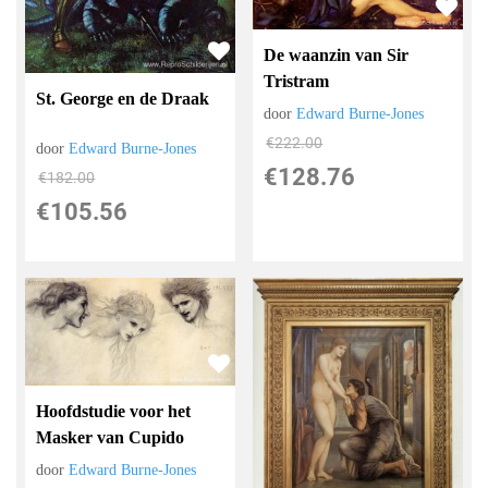
De waanzin van Sir
Tristram
St. George en de Draak
door
Edward Burne-Jones
€
222.00
door
Edward Burne-Jones
€
128.76
€
182.00
€
105.56
Hoofdstudie voor het
Masker van Cupido
door
Edward Burne-Jones