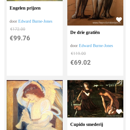
Engelen prijzen
door
Edward Burne-Jones
€
172.00
De drie gratiën
€
99.76
door
Edward Burne-Jones
€
119.00
€
69.02
Cupido smederij