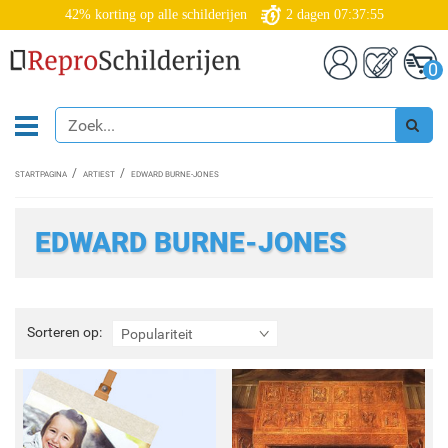
42% korting op alle schilderijen
2
dagen
07:37:52
0
STARTPAGINA
ARTIEST
EDWARD BURNE-JONES
EDWARD BURNE-JONES
Sorteren
Sorteren op:
Populariteit
op: