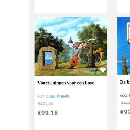
De b
Voorzieningen voor een bosc
door
door
Engel Planells
€
160
€
171.00
€
9
€
99.18