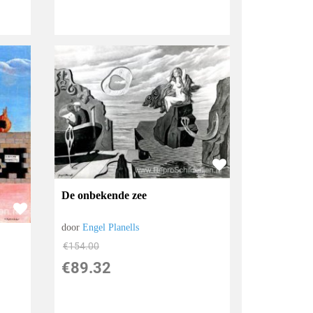
De onbekende zee
door
Engel Planells
€
154.00
€
89.32