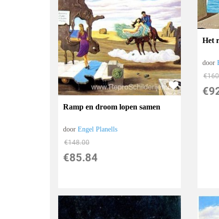
Het 
door
€
160
€
9
Ramp en droom lopen samen
door
Engel Planells
€
148.00
€
85.84