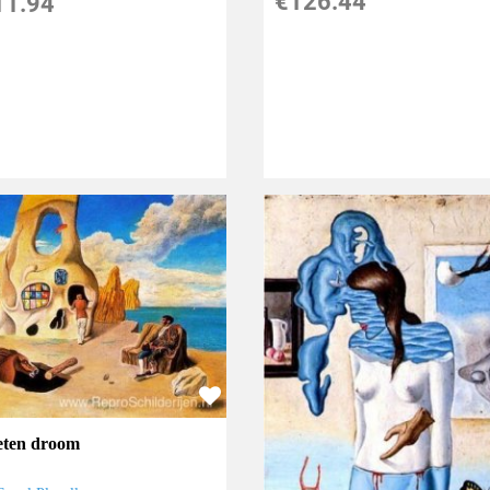
€
126.44
11.94
eten droom