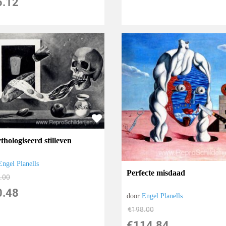
5.12
hologiseerd stilleven
Engel Planells
Perfecte misdaad
.00
0.48
door
Engel Planells
€
198.00
€
114.84