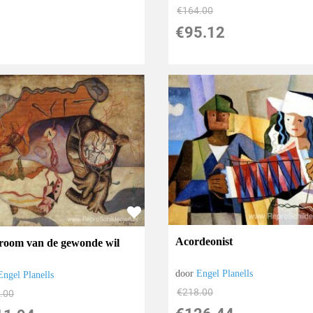
€
164.00
€
95.12
Acordeonist
room van de gewonde wil
door
Engel Planells
Engel Planells
€
218.00
.00