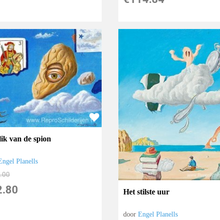
lik van de spion
Engel Planells
.00
2.80
Het stilste uur
door
Engel Planells