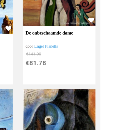
De onbeschaamde dame
door
Engel Planells
€
141.00
€
81.78