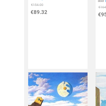
door
€
154.00
€
164
€
89.32
€
9