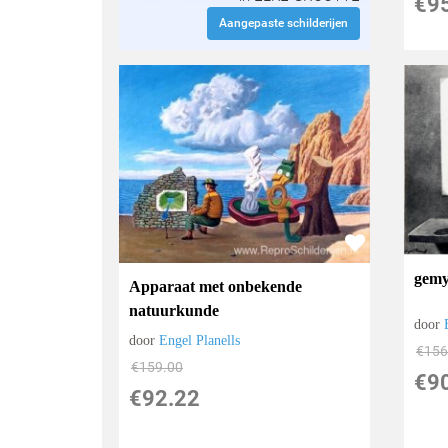
€
9
Aangepaste schilderijen
gemyt
Apparaat met onbekende
natuurkunde
door
door
Engel Planells
€
156
€
159.00
€
9
€
92.22