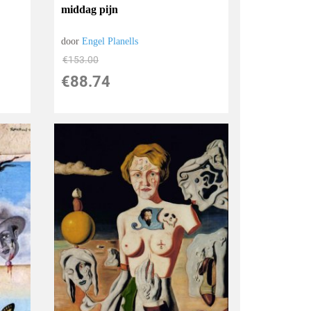
middag pijn
door
Engel Planells
€
153.00
€
88.74