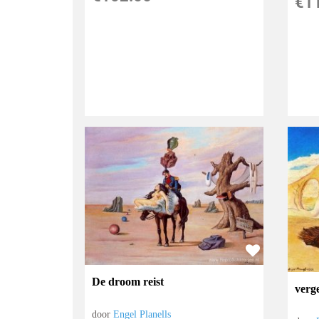
€
1
De droom reist
verg
door
Engel Planells