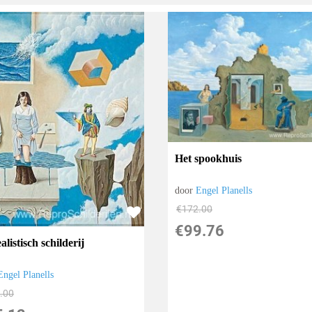
Het spookhuis
door
Engel Planells
€
172.00
€
99.76
alistisch schilderij
Engel Planells
.00