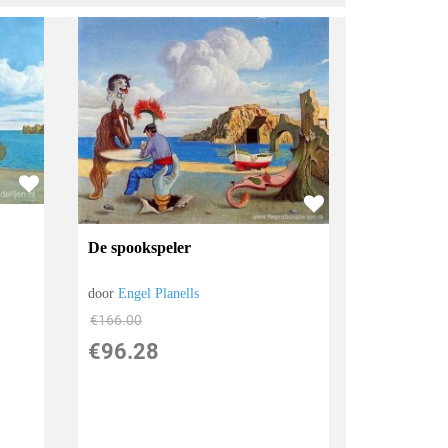
De spookspeler
door
Engel Planells
€
166.00
€
96.28