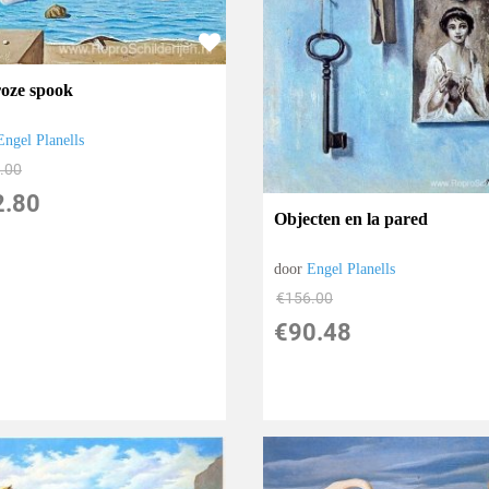
roze spook
Engel Planells
.00
2.80
Objecten en la pared
door
Engel Planells
€
156.00
€
90.48