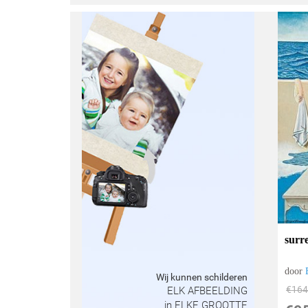
surre
door
Wij kunnen schilderen
€
164
ELK AFBEELDING
in ELKE GROOTTE