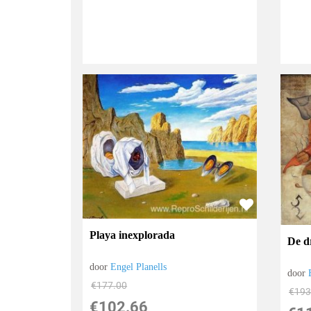
Playa inexplorada
De d
door
Engel Planells
door
€
177.00
€
193
€
102.66