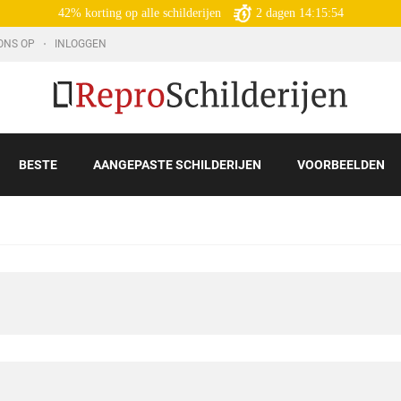
42% korting op alle schilderijen
2
dagen
14:15:52
ONS OP
INLOGGEN
BESTE
AANGEPASTE SCHILDERIJEN
VOORBEELDEN