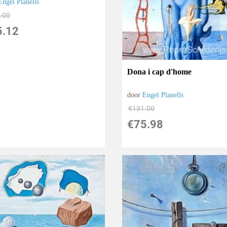
Engel Planells
.00
5.12
Dona i cap d'home
door
Engel Planells
€
131.00
€
75.98