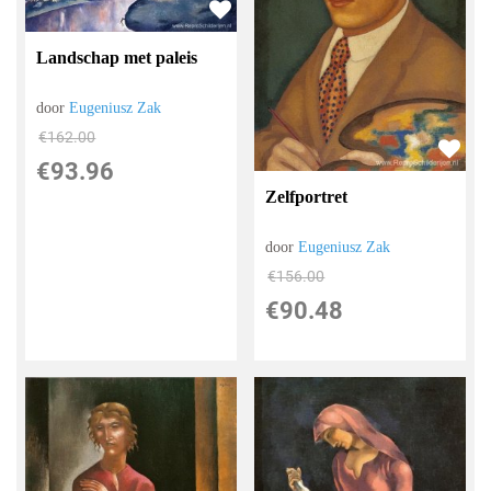
Landschap met paleis
door
Eugeniusz Zak
€
162.00
€
93.96
Zelfportret
door
Eugeniusz Zak
€
156.00
€
90.48