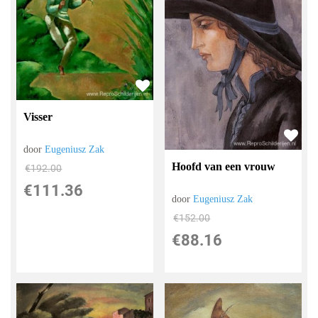
Visser
door
Eugeniusz Zak
Hoofd van een vrouw
€
192.00
€
111.36
door
Eugeniusz Zak
€
152.00
€
88.16