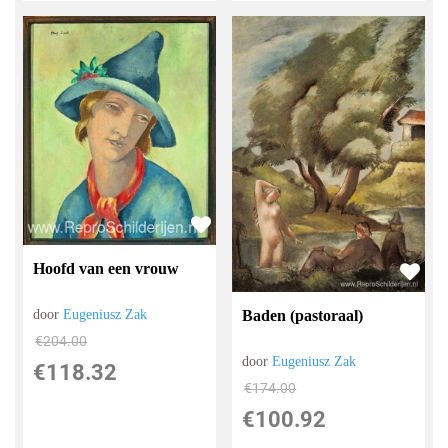
Hoofd van een vrouw
Baden (pastoraal)
door
Eugeniusz Zak
€
204.00
door
Eugeniusz Zak
€
118.32
€
174.00
€
100.92