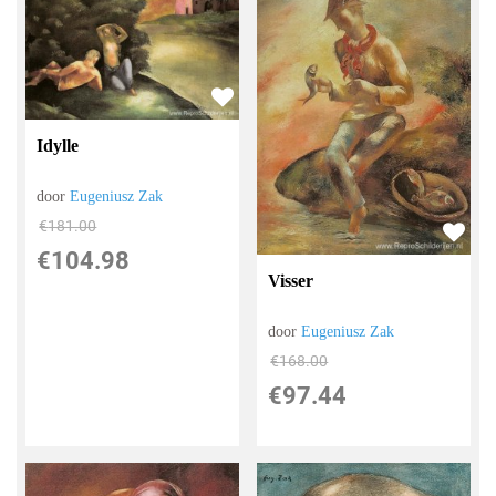
Idylle
door
Eugeniusz Zak
€
181.00
€
104.98
Visser
door
Eugeniusz Zak
€
168.00
€
97.44