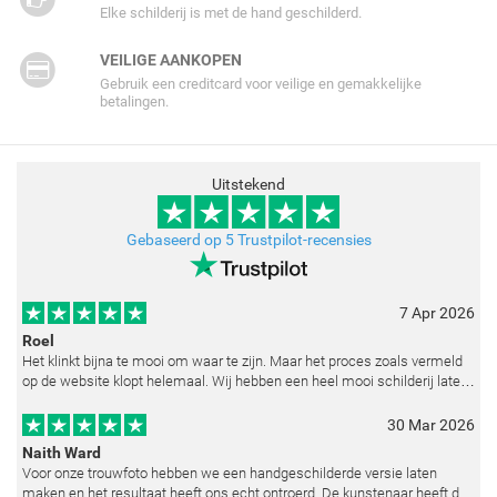
Elke schilderij is met de hand geschilderd.
VEILIGE AANKOPEN
Gebruik een creditcard voor veilige en gemakkelijke
betalingen.
Uitstekend
Gebaseerd op 5 Trustpilot-recensies
7 Apr 2026
Roel
Het klinkt bijna te mooi om waar te zijn. Maar het proces zoals vermeld
op de website klopt helemaal. Wij hebben een heel mooi schilderij laten
reproduceren op basis van toegestuurde foto's. De communicatie i
30 Mar 2026
Naith Ward
Voor onze trouwfoto hebben we een handgeschilderde versie laten
maken en het resultaat heeft ons echt ontroerd. De kunstenaar heeft de