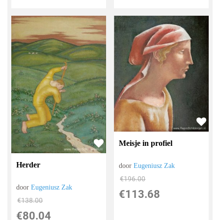
Meisje in profiel
Herder
door
Eugeniusz Zak
€
196.00
door
Eugeniusz Zak
€
113.68
€
138.00
€
80.04