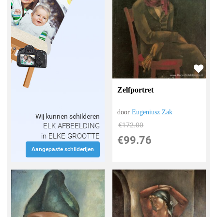
Zelfportret
door
Eugeniusz Zak
Wij kunnen schilderen
€
172.00
ELK AFBEELDING
in ELKE GROOTTE
€
99.76
Aangepaste schilderijen