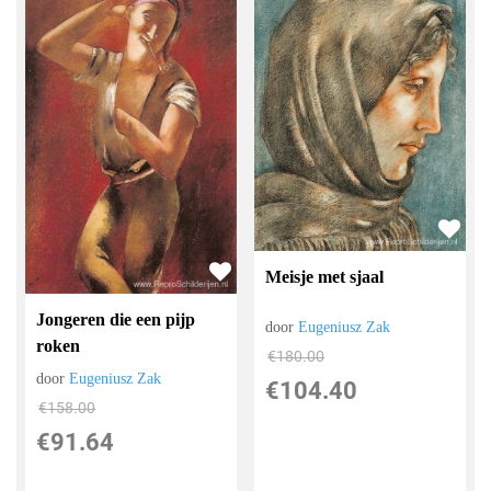
Meisje met sjaal
Jongeren die een pijp
door
Eugeniusz Zak
roken
€
180.00
door
Eugeniusz Zak
€
104.40
€
158.00
€
91.64