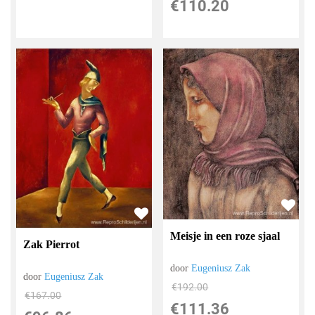
€
110.20
Meisje in een roze sjaal
Zak Pierrot
door
Eugeniusz Zak
door
Eugeniusz Zak
€
192.00
€
167.00
€
111.36