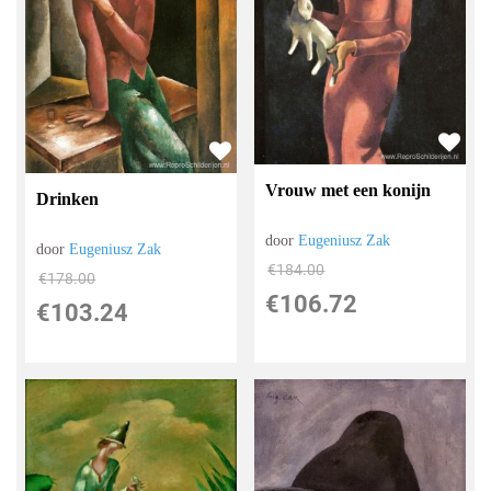
Vrouw met een konijn
Drinken
door
Eugeniusz Zak
door
Eugeniusz Zak
€
184.00
€
178.00
€
106.72
€
103.24