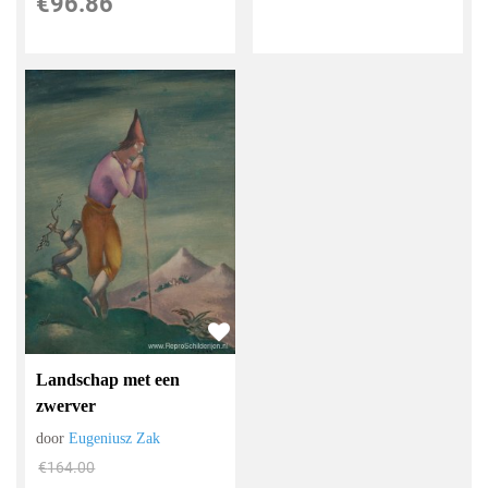
€
96.86
Landschap met een
zwerver
door
Eugeniusz Zak
€
164.00