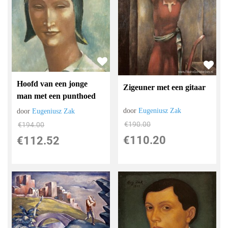
Hoofd van een jonge
Zigeuner met een gitaar
man met een punthoed
door
Eugeniusz Zak
door
Eugeniusz Zak
€
190.00
€
194.00
€
110.20
€
112.52