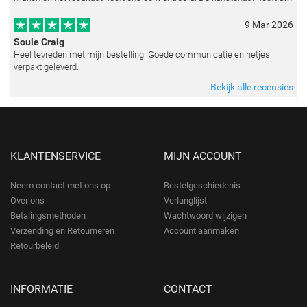
emoties perfect weten vast te leggen en zelfs kleine details zoals de lic
9 Mar 2026
Souie Craig
Heel tevreden met mijn bestelling. Goede communicatie en netjes
verpakt geleverd.
Bekijk alle recensies
KLANTENSERVICE
MIJN ACCOUNT
Neem contact met ons op
Bestelgeschiedenis
Over ons
Verlanglijst
Betalingsmethoden
Wachtwoord wijzigen
Verzending en Retourneren
Account aanmaken
Retourbeleid
INFORMATIE
CONTACT