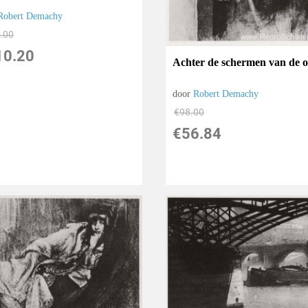
Robert Demachy
.00
10.20
Achter de schermen van de 
door
Robert Demachy
€
98.00
€
56.84