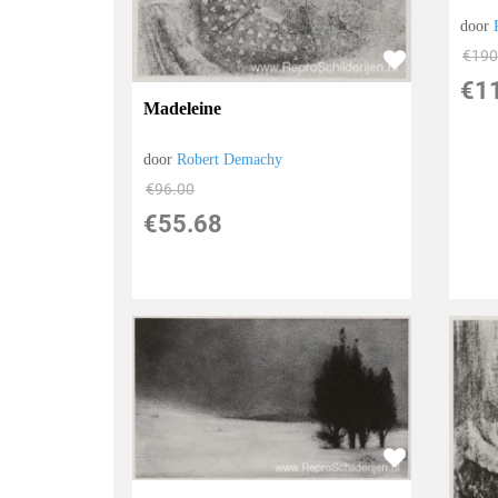
door
€
190
€
1
Madeleine
door
Robert Demachy
€
96.00
€
55.68