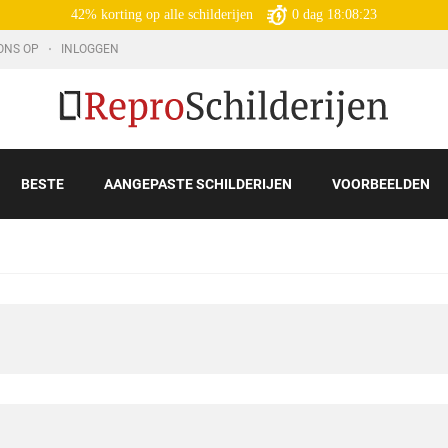
42% korting op alle schilderijen
0
dag
18:08:22
ONS OP
INLOGGEN
BESTE
AANGEPASTE SCHILDERIJEN
VOORBEELDEN