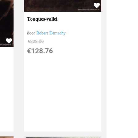
Touques-vallei
door
Robert Demachy
€
222.00
€
128.76