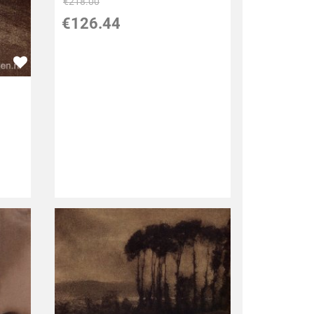
€
218.00
€
126.44