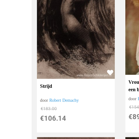
Vrou
Strijd
een 
door
door
Robert Demachy
€
154
€
183.00
€
8
€
106.14