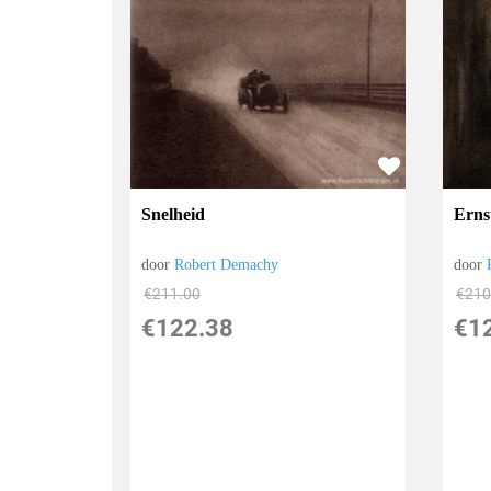
Snelheid
Erns
door
Robert Demachy
door
€
211.00
€
210
€
122.38
€
1