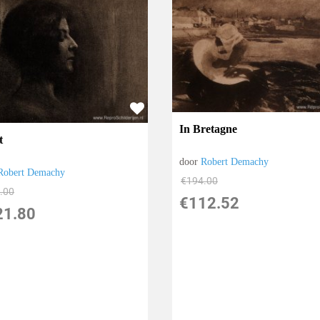
In Bretagne
t
door
Robert Demachy
Robert Demachy
€
194.00
.00
€
112.52
21.80