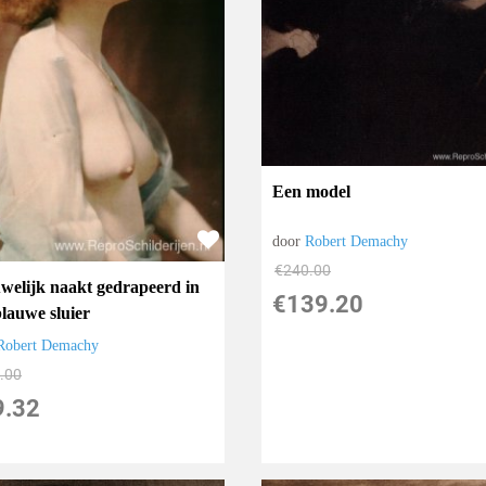
Een model
door
Robert Demachy
€
240.00
welijk naakt gedrapeerd in
€
139.20
blauwe sluier
Robert Demachy
.00
9.32