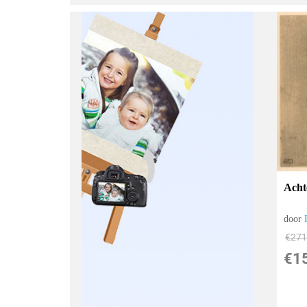
Acht
door
€
271
€
1