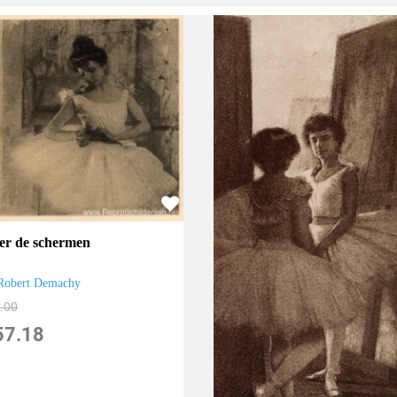
er de schermen
Robert Demachy
.00
57.18