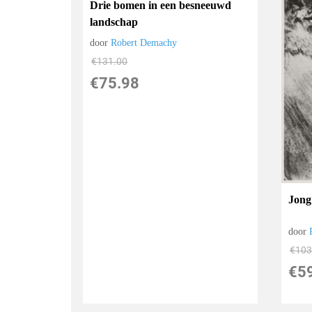
Drie bomen in een besneeuwd
landschap
door
Robert Demachy
€
131.00
€
75.98
Jong
door
€
103
€
5