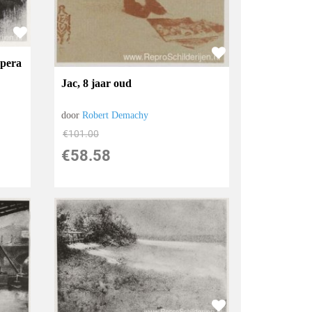
opera
Jac, 8 jaar oud
door
Robert Demachy
€
101.00
€
58.58