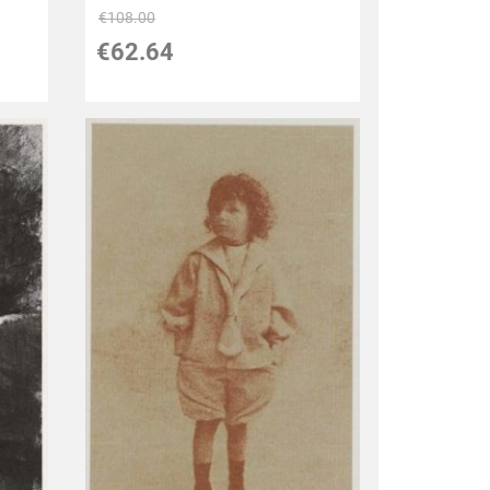
€
108.00
€
62.64