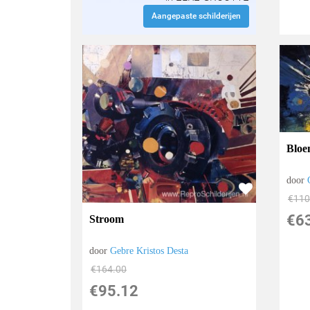
Aangepaste schilderijen
Bloe
door
€
110
€
6
Stroom
door
Gebre Kristos Desta
€
164.00
€
95.12