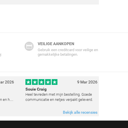
VEILIGE AANKOPEN
Gebruik een creditcard voor veilige en
gemakkelijke betalingen.
d
ar 2026
9 Mar 2026
Souie Craig
Heel tevreden met mijn bestelling. Goede
n en het
communicatie en netjes verpakt geleverd.
e
t weten
Bekijk alle recensies
 zoals