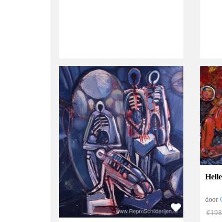
Hell
door
€
198