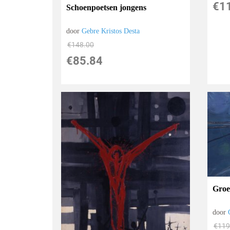
€
1
Schoenpoetsen jongens
door
Gebre Kristos Desta
€
148.00
€
85.84
Groe
door
€
119