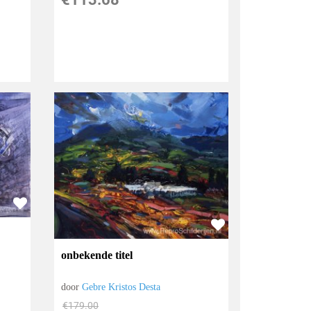
onbekende titel
door
Gebre Kristos Desta
€
179.00