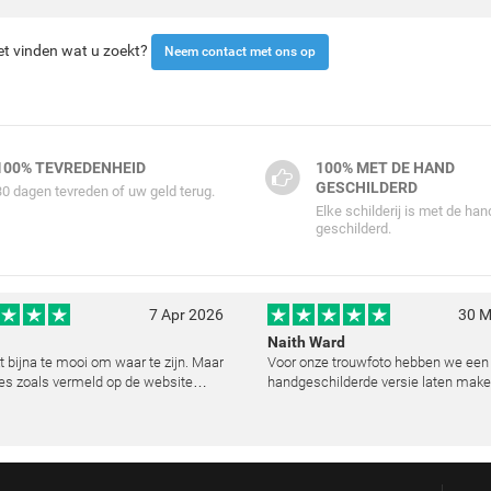
iet vinden wat u zoekt?
Neem contact met ons op
100% TEVREDENHEID
100% MET DE HAND
GESCHILDERD
30 dagen tevreden of uw geld terug.
Elke schilderij is met de han
geschilderd.
7 Apr 2026
30 M
Naith Ward
kt bijna te mooi om waar te zijn. Maar
Voor onze trouwfoto hebben we een
es zoals vermeld op de website
handgeschilderde versie laten make
lemaal. Wij hebben een heel mooi
resultaat heeft ons echt ontroerd. D
ij laten reproduceren op basis van
kunstenaar heeft de emoties perfec
urde foto's. De communicatie i
vast te leggen en zelfs kleine details
de lic