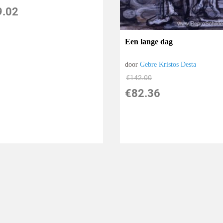
9.02
Een lange dag
door
Gebre Kristos Desta
€
142.00
€
82.36