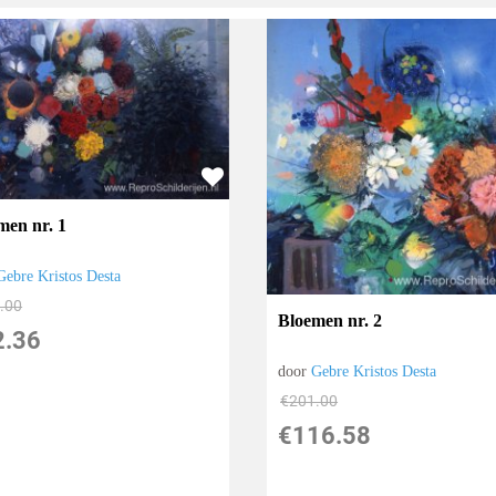
men nr. 1
Gebre Kristos Desta
.00
Bloemen nr. 2
2.36
door
Gebre Kristos Desta
€
201.00
€
116.58