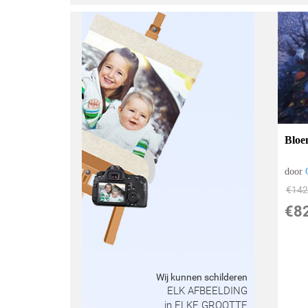
Bloe
door
€
142
€
8
Wij kunnen schilderen
ELK AFBEELDING
in ELKE GROOTTE