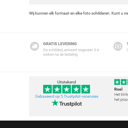
Wij kunnen elk formaat en elke foto schilderen. Kunt u n
GRATIS LEVERING
De schilderij arriveert ongeveer 3-4
weken na de betaling.
Uitstekend
Roel
Het klin
Gebaseerd op 5 Trustpilot-recensies
het proc
klopt he
schilder
toegestu