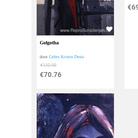
€
6
Golgotha
door
Gebre Kristos Desta
€
122.00
€
70.76