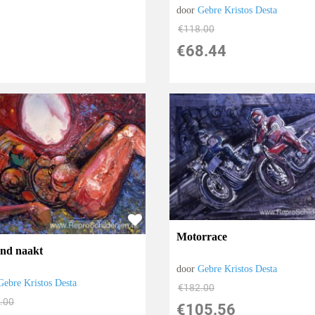
door
Gebre Kristos Desta
€
118.00
€
68.44
Motorrace
end naakt
door
Gebre Kristos Desta
Gebre Kristos Desta
€
182.00
.00
€
105.56