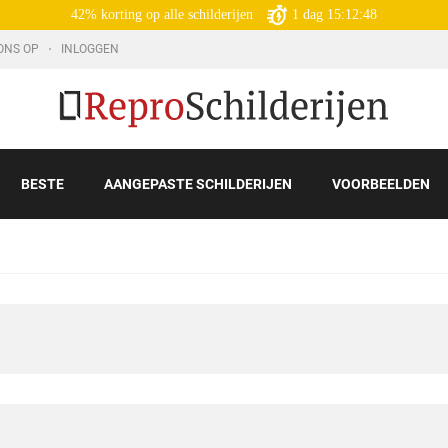
42% korting op alle schilderijen
1
dag
15:12:47
ONS OP
INLOGGEN
BESTE
AANGEPASTE SCHILDERIJEN
VOORBEELDEN