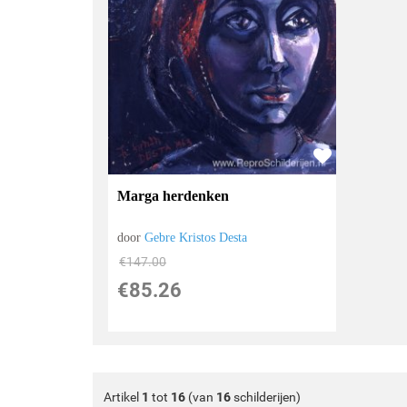
Marga herdenken
door
Gebre Kristos Desta
€
147.00
€
85.26
Artikel
1
tot
16
(van
16
schilderijen)