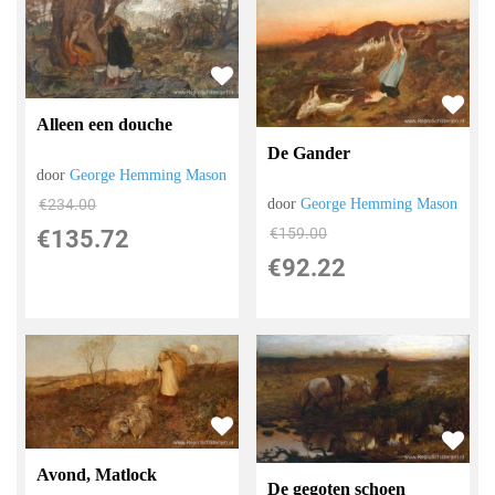
Alleen een douche
De Gander
door
George Hemming Mason
door
George Hemming Mason
€
234.00
€
159.00
€
135.72
€
92.22
Avond, Matlock
De gegoten schoen