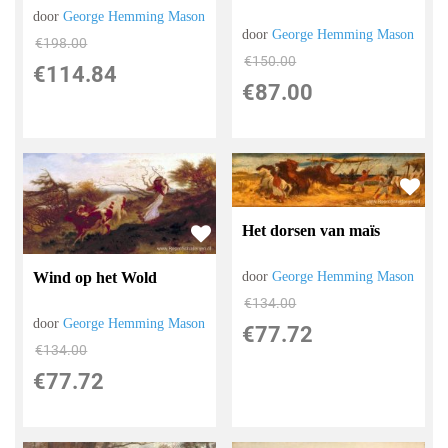
door
George Hemming Mason
door
George Hemming Mason
€
198.00
€
150.00
€
114.84
€
87.00
Het dorsen van maïs
door
George Hemming Mason
Wind op het Wold
€
134.00
door
George Hemming Mason
€
77.72
€
134.00
€
77.72