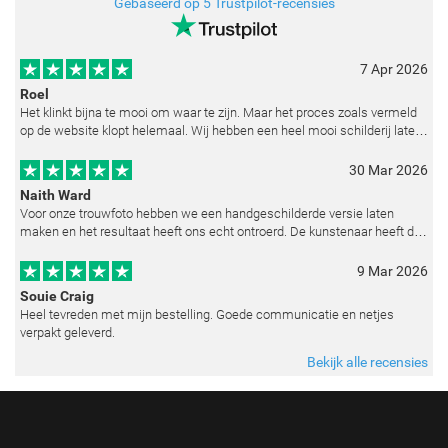
Gebaseerd op 5 Trustpilot-recensies
7 Apr 2026
Roel
Het klinkt bijna te mooi om waar te zijn. Maar het proces zoals vermeld
op de website klopt helemaal. Wij hebben een heel mooi schilderij laten
reproduceren op basis van toegestuurde foto's. De communicatie i
30 Mar 2026
Naith Ward
Voor onze trouwfoto hebben we een handgeschilderde versie laten
maken en het resultaat heeft ons echt ontroerd. De kunstenaar heeft de
emoties perfect weten vast te leggen en zelfs kleine details zoals de lic
9 Mar 2026
Souie Craig
Heel tevreden met mijn bestelling. Goede communicatie en netjes
verpakt geleverd.
Bekijk alle recensies