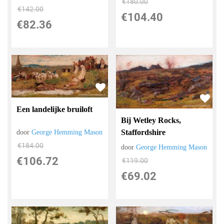
€
180.00
€
142.00
€
104.40
€
82.36
Een landelijke bruiloft
Bij Wetley Rocks,
Staffordshire
door
George Hemming Mason
€
184.00
door
George Hemming Mason
€
106.72
€
119.00
€
69.02