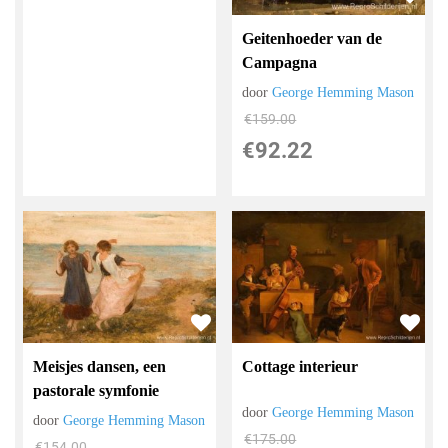
Geitenhoeder van de
Campagna
door
George Hemming Mason
€
159.00
€
92.22
Meisjes dansen, een
Cottage interieur
pastorale symfonie
door
George Hemming Mason
door
George Hemming Mason
€
175.00
€
154.00