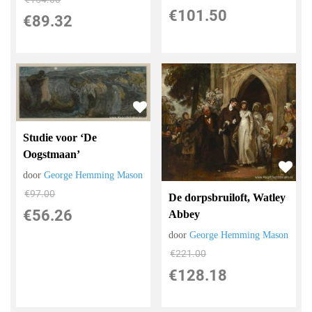
€
101.50
€
89.32
Studie voor ‘De
Oogstmaan’
door
George Hemming Mason
€
97.00
De dorpsbruiloft, Watley
€
56.26
Abbey
door
George Hemming Mason
€
221.00
€
128.18