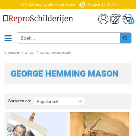
42% korting op alle schilderijen
2
dagen
12:47:00
0
STARTPAGINA
ARTIEST
GEORGE HEMMING MASON
GEORGE HEMMING MASON
Sorteren
Sorteren op:
Populariteit
op: