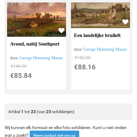
Een landelijke bruiloft
Avond, nabij Southport
door
George Hemming Mason
€
152.00
door
George Hemming Mason
€
88.16
€
148.00
€
85.84
Artikel
1
tot
23
(van
23
schilderijen)
Wij kunnen elk formaat en elke foto schilderen. Kunt u niet vinden
wat u zoekt?
Neem contact met ons op