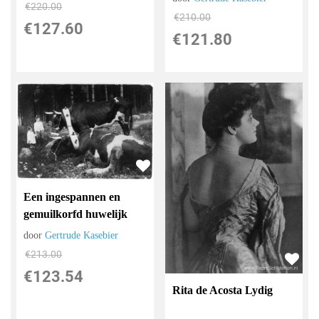
€
220.00
€
210.00
€
127.60
€
121.80
Een ingespannen en
gemuilkorfd huwelijk
door
Gertrude Kasebier
€
213.00
€
123.54
Rita de Acosta Lydig