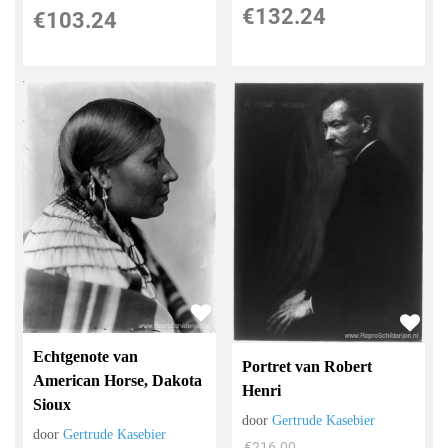
€
132.24
€
103.24
Echtgenote van
Portret van Robert
American Horse, Dakota
Henri
Sioux
door
Gertrude Kasebier
door
Gertrude Kasebier
€
216.00