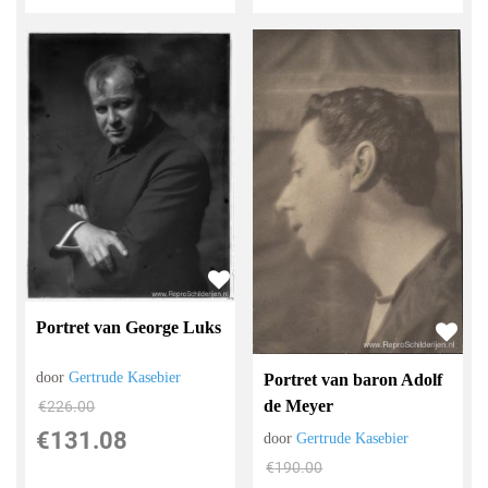
Portret van George Luks
door
Gertrude Kasebier
Portret van baron Adolf
de Meyer
€
226.00
€
131.08
door
Gertrude Kasebier
€
190.00