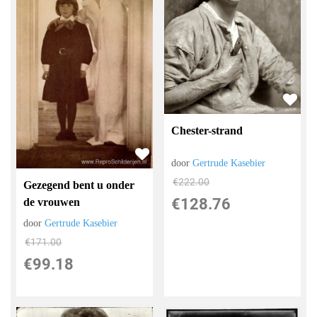
Chester-strand
door
Gertrude Kasebier
€
222.00
Gezegend bent u onder
€
128.76
de vrouwen
door
Gertrude Kasebier
€
171.00
€
99.18