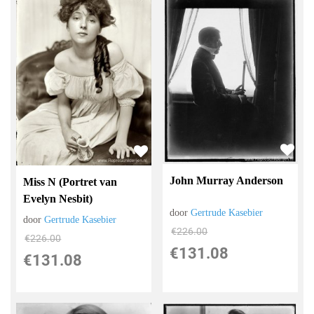
John Murray Anderson
Miss N (Portret van
Evelyn Nesbit)
door
Gertrude Kasebier
door
Gertrude Kasebier
€
226.00
€
226.00
€
131.08
€
131.08