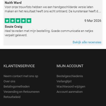
Naith Ward
Voor onze trouwfoto hebben we een handgeschilderde versie laten
maken en het resultaat heeft ons echt ontroerd. De kunstenaar heeft de
emoties perfect weten vast te leggen en zelfs kleine details zoals de lic
9 Mar 2026
Souie Craig
Heel tevreden met mijn bestelling. Goede communicatie en netjes
verpakt geleverd.
Bekijk alle recensies
KLANTENSERVICE
MIJN ACCOUNT
Neem contact met ons op
Bestelgeschiedenis
Over ons
Verlanglijst
Betalingsmethoden
Wachtwoord wijzigen
Verzending en Retourneren
Account aanmaken
Retourbeleid