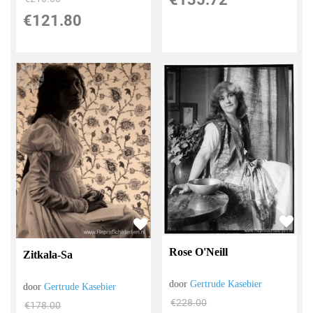
€
121.80
Rose O'Neill
Zitkala-Sa
door
Gertrude Kasebier
door
Gertrude Kasebier
€
228.00
€
178.00