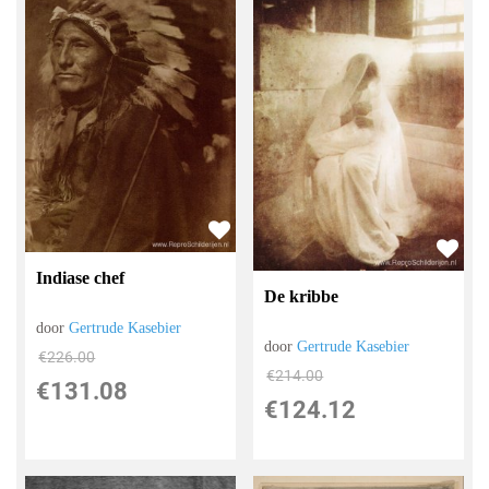
Indiase chef
De kribbe
door
Gertrude Kasebier
door
Gertrude Kasebier
€
226.00
€
214.00
€
131.08
€
124.12