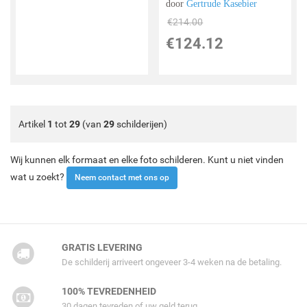
door
Gertrude Kasebier
€
214.00
€
124.12
Artikel
1
tot
29
(van
29
schilderijen)
Wij kunnen elk formaat en elke foto schilderen. Kunt u niet vinden
wat u zoekt?
Neem contact met ons op
GRATIS LEVERING
De schilderij arriveert ongeveer 3-4 weken na de betaling.
100% TEVREDENHEID
30 dagen tevreden of uw geld terug.