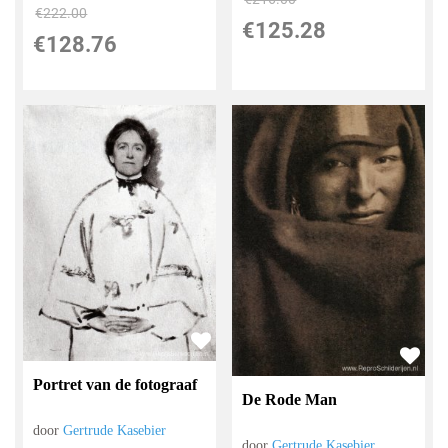
€
222.00
€
125.28
€
128.76
Portret van de fotograaf
De Rode Man
door
Gertrude Kasebier
door
Gertrude Kasebier