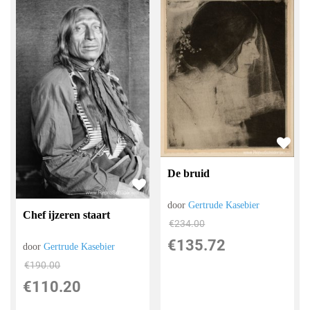
De bruid
door
Gertrude Kasebier
Chef ijzeren staart
€
234.00
€
135.72
door
Gertrude Kasebier
€
190.00
€
110.20