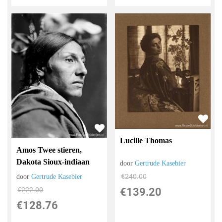
Lucille Thomas
Amos Twee stieren,
Dakota Sioux-indiaan
door
Gertrude Kasebier
€
240.00
door
Gertrude Kasebier
€
139.20
€
222.00
€
128.76