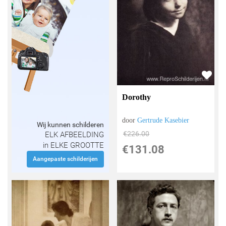
Dorothy
door
Gertrude Kasebier
Wij kunnen schilderen
€
226.00
ELK AFBEELDING
in ELKE GROOTTE
€
131.08
Aangepaste schilderijen