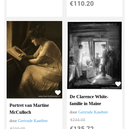
€
110.20
De Clarence White-
familie in Maine
Portret van Martine
McCulloch
door
Gertrude Kasebier
€
234.00
door
Gertrude Kasebier
€
135.72
€
210.00