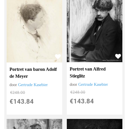
Portret van Alfred
Portret van baron Adolf
Stieglitz
de Meyer
door
Gertrude Kasebier
door
Gertrude Kasebier
€
248.00
€
248.00
€
143.84
€
143.84