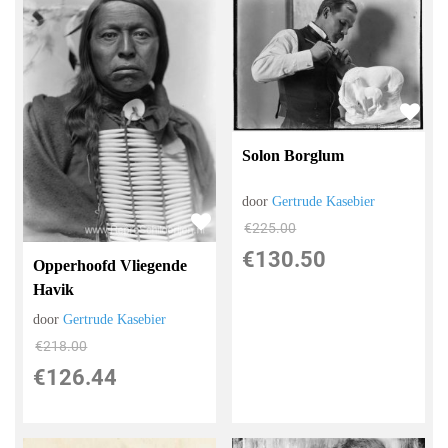
Solon Borglum
door
Gertrude Kasebier
€
225.00
€
130.50
Opperhoofd Vliegende
Havik
door
Gertrude Kasebier
€
218.00
€
126.44