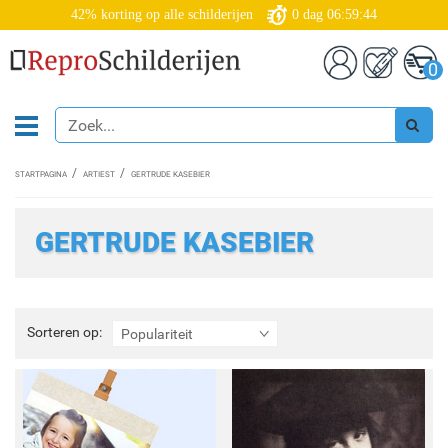
42% korting op alle schilderijen
0
dag
06:59:42
0
STARTPAGINA
ARTIEST
GERTRUDE KASEBIER
GERTRUDE KASEBIER
Sorteren
Sorteren op:
Populariteit
op: