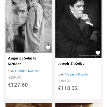
Auguste Rodin te
Joseph T. Keiley
Meudon
door
Gertrude Kasebier
door
Gertrude Kasebier
€
220.00
€
204.00
€
127.60
€
118.32