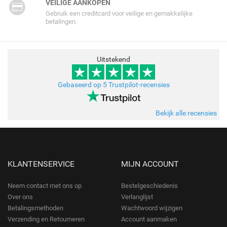
VEILIGE AANKOPEN
Gebruik een creditcard voor veilige en gemakkelijke
betalingen.
Uitstekend
Gebaseerd op 5 Trustpilot-recensies
Bekijk alle recensies
KLANTENSERVICE
MIJN ACCOUNT
Neem contact met ons op
Bestelgeschiedenis
Over ons
Verlanglijst
Betalingsmethoden
Wachtwoord wijzigen
Verzending en Retourneren
Account aanmaken