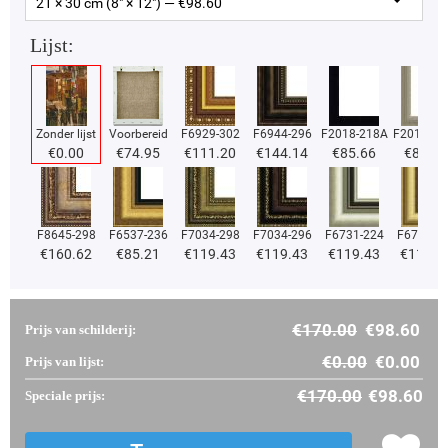
21 × 30 cm (8" × 12") — €
98.60
Lijst:
Zonder lijst
Voorbereid
F6929-302
F6944-296
F2018-218A
F2018-37
€
0.00
€
74.95
€
111.20
€
144.14
€
85.66
€
85.66
F8645-298
F6537-236
F7034-298
F7034-296
F6731-224
F6731-2
€
160.62
€
85.21
€
119.43
€
119.43
€
119.43
€
119.4
€
170.00
€
98.60
Prijs van schilderij:
€
0.00
€
0.00
Prijs van lijst:
€
170.00
€
98.60
Speciale prijs: