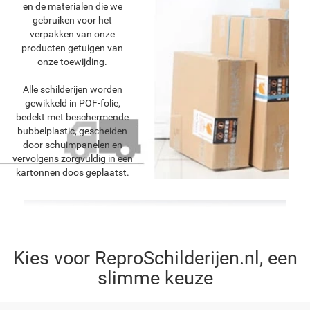
en de materialen die we
gebruiken voor het
verpakken van onze
producten getuigen van
onze toewijding.
Alle schilderijen worden
gewikkeld in POF-folie,
bedekt met beschermende
bubbelplastic, gescheiden
door schuimpanelen en
vervolgens zorgvuldig in een
kartonnen doos geplaatst.
Kies voor ReproSchilderijen.nl, een
slimme keuze