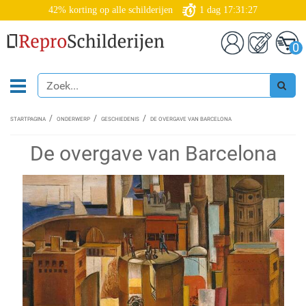
42% korting op alle schilderijen
1
dag
17:31:27
0
STARTPAGINA
ONDERWERP
GESCHIEDENIS
DE OVERGAVE VAN BARCELONA
De overgave van Barcelona