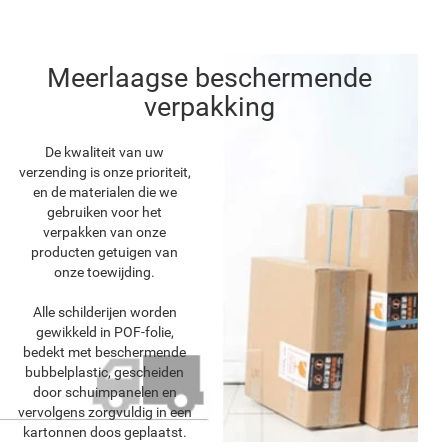
Meerlaagse beschermende
verpakking
De kwaliteit van uw
verzending is onze prioriteit,
en de materialen die we
gebruiken voor het
verpakken van onze
producten getuigen van
onze toewijding.
Alle schilderijen worden
gewikkeld in POF-folie,
bedekt met beschermende
bubbelplastic, gescheiden
door schuimpanelen en
vervolgens zorgvuldig in een
kartonnen doos geplaatst.