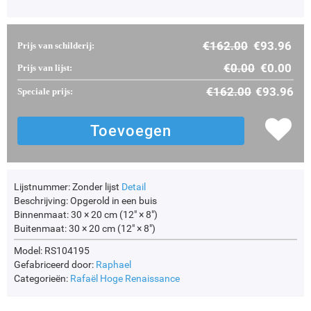
€
162.00
€
93.96
Prijs van schilderij:
€
0.00
€
0.00
Prijs van lijst:
€
162.00
€
93.96
Speciale prijs:
Lijstnummer:
Zonder lijst
Detail
Beschrijving:
Opgerold in een buis
Binnenmaat:
30 × 20 cm (12" × 8")
Buitenmaat:
30 × 20 cm (12" × 8")
Model: RS104195
Gefabriceerd door:
Raphael
Categorieën:
Rafaël
Hoge Renaissance