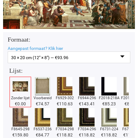
Formaat:
Aangepast formaat?
Klik hier
30 × 20 cm (12" × 8") — €
93.96
Lijst:
Zonder lijst
Voorbereid
F6929-302
F6944-296
F2018-218A
F2018-37
€
0.00
€
74.57
€
110.63
€
143.41
€
85.23
€
85.23
F8645-298
F6537-236
F7034-298
F7034-296
F6731-224
F6731-2
€
159.80
€
84.77
€
118.82
€
118.82
€
118.82
€
118.8