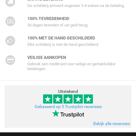
De schilderij arriveert ongeveer 3-4 weken na de betaling.
100% TEVREDENHEID
30 dagen tevreden of uw geld terug.
100% MET DE HAND GESCHILDERD
Elke schilderij is met de hand geschilderd.
VEILIGE AANKOPEN
Gebruik een creditcard voor veilige en gemakkelijke
betalingen.
Uitstekend
Gebaseerd op 5 Trustpilot-recensies
Bekijk alle recensies