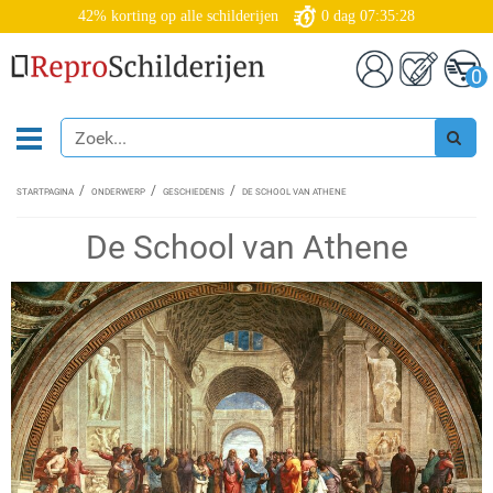
42% korting op alle schilderijen
0
dag
07:35:27
0
STARTPAGINA
ONDERWERP
GESCHIEDENIS
DE SCHOOL VAN ATHENE
De School van Athene