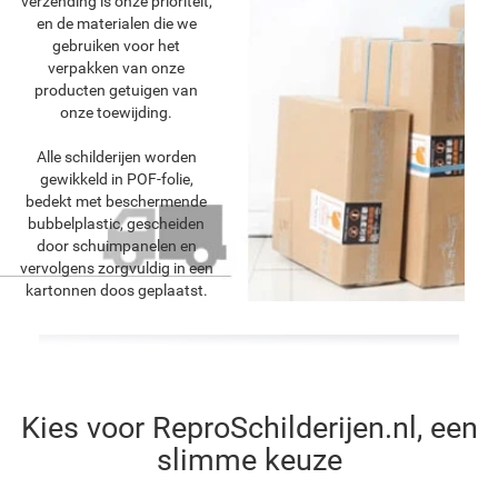
verzending is onze prioriteit,
en de materialen die we
gebruiken voor het
verpakken van onze
producten getuigen van
onze toewijding.
Alle schilderijen worden
gewikkeld in POF-folie,
bedekt met beschermende
bubbelplastic, gescheiden
door schuimpanelen en
vervolgens zorgvuldig in een
kartonnen doos geplaatst.
Kies voor ReproSchilderijen.nl, een
slimme keuze