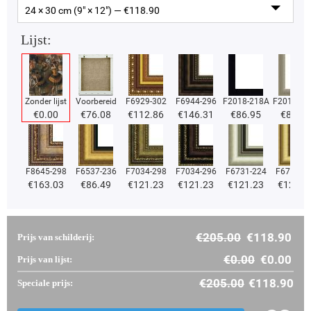
24 × 30 cm (9" × 12") — €
118.90
Lijst:
Zonder lijst
Voorbereid
F6929-302
F6944-296
F2018-218A
F2018-37
€
0.00
€
76.08
€
112.86
€
146.31
€
86.95
€
86.95
F8645-298
F6537-236
F7034-298
F7034-296
F6731-224
F6731-2
€
163.03
€
86.49
€
121.23
€
121.23
€
121.23
€
121.2
€
205.00
€
118.90
Prijs van schilderij:
€
0.00
€
0.00
Prijs van lijst:
€
205.00
€
118.90
Speciale prijs: