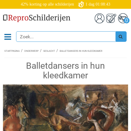
42% korting op alle schilderijen
1
dag
01:08:42
0
STARTPAGINA
ONDERWERP
GESLACHT
BALLETDANSERS IN HUN KLEEDKAMER
Balletdansers in hun
kleedkamer