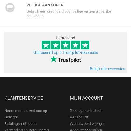
VEILIGE AANKOPEN
Gebruik een creditcard voor veilige en gemakkelijke
betalingen.
Uitstekend
Gebaseerd op 5 Trustpilot-recensies
Bekijk alle recensies
KLANTENSERVICE
MIJN ACCOUNT
Neem contact met ons op
Bestelgeschiedenis
Over ons
Verlanglijst
Betalingsmethoden
Wachtwoord wijzigen
Verzending en Retourneren
Account aanmaken