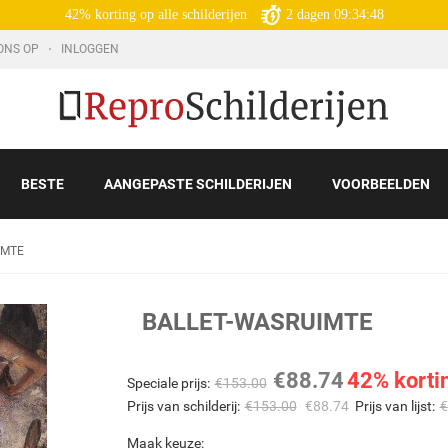
42% korting op alle schilderijen
2
dagen
09:34:47
ONS OP
INLOGGEN
BESTE
AANGEPASTE SCHILDERIJEN
VOORBEELDEN
IMTE
BALLET-WASRUIMTE
€
88.74
42% korti
Speciale prijs:
€
153.00
Prijs van schilderij:
€
153.00
€
88.74
Prijs van lijst:
€
Maak keuze: