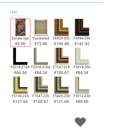
Lijst:
Zonder lijst
Voorbereid
F6929-302
F6944-296
€
0.00
€
73.80
€
109.48
€
141.92
F2018-218A
F2018-376A
F7547-318
F3919-204
€
84.34
€
84.34
€
100.67
€
84.34
F5130-234
F7547-220
F5429-258
F3013-236
€
121.64
€
100.67
€
121.64
€
89.60
F1823-204
F8645-298
F6537-236
F7034-298