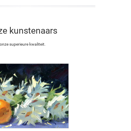
nze kunstenaars
nze superieure kwaliteit.