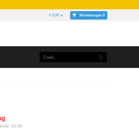
Winkelwagen 0
€ EUR
ng
0.00
€
0.00