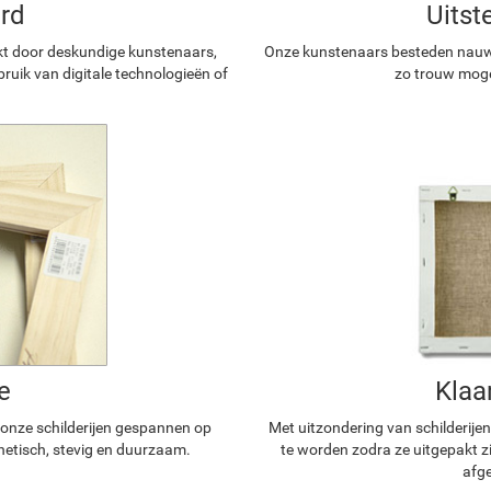
rd
Uitst
kt door deskundige kunstenaars,
Onze kunstenaars besteden nauwg
ruik van digitale technologieën of
zo trouw mogel
e
Klaa
n onze schilderijen gespannen op
Met uitzondering van schilderijen
hetisch, stevig en duurzaam.
te worden zodra ze uitgepakt z
afge