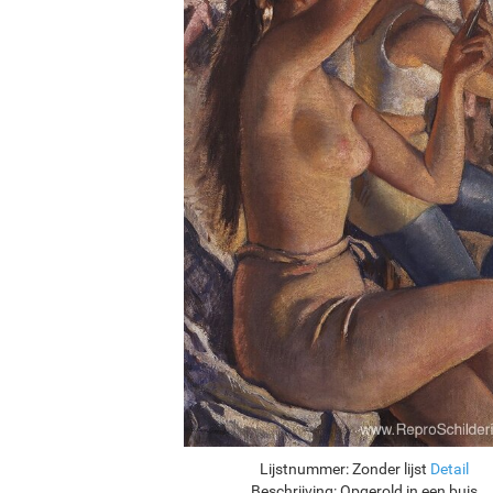
Lijstnummer:
Zonder lijst
Detail
Beschrijving:
Opgerold in een buis