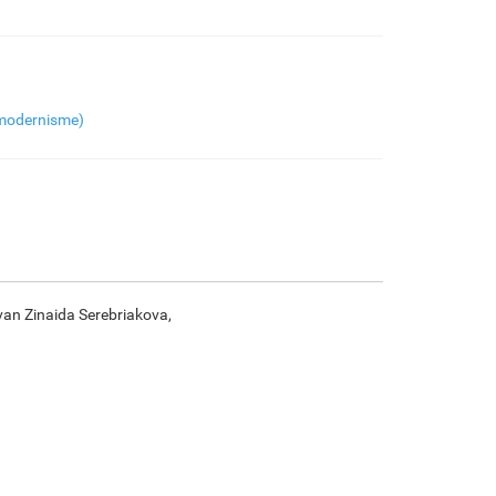
€
94.88
€
158.13
€
83.89
€
117.59
F7034-296
F6731-224
F6731-226
F4827-234
modernisme)
€
117.59
€
117.59
€
117.59
€
111.49
F8645-296
F4613-236
F5130-204
F6035-220
€
109.06
€
84.70
€
122.12
€
109.93
 van Zinaida Serebriakova,
F2833-204
€
100.56