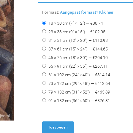
Formaat:
Aangepast formaat?
Klik hier
18 × 30 cm (7" × 12") — €
88.74
23 × 38 cm (9" × 15") — €
102.05
31 × 51 cm (12" × 20") — €
110.93
37 × 61 cm (15" × 24") — €
144.65
46 × 76 cm (18" × 30") — €
204.10
55 × 91 cm (22" × 36") — €
267.11
61 × 102 cm (24" × 40") — €
314.14
73 × 122 cm (29" × 48") — €
412.64
79 × 132 cm (31" × 52") — €
465.89
91 × 152 cm (36" × 60") — €
576.81