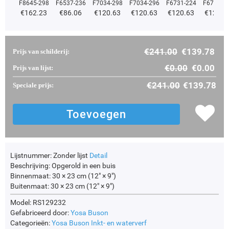
F8645-298
F6537-236
F7034-298
F7034-296
F6731-224
F6731-2
€
162.23
€
86.06
€
120.63
€
120.63
€
120.63
€
120.6
€
241.00
€
139.78
Prijs van schilderij:
€
0.00
€
0.00
Prijs van lijst:
€
241.00
€
139.78
Speciale prijs:
Lijstnummer:
Zonder lijst
Detail
Beschrijving:
Opgerold in een buis
Binnenmaat:
30 × 23 cm (12" × 9")
Buitenmaat:
30 × 23 cm (12" × 9")
Model: RS129232
Gefabriceerd door:
Yosa Buson
Categorieën:
Yosa Buson
Inkt- en waterverf