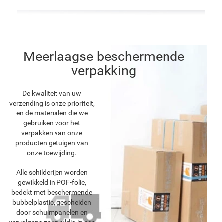
Meerlaagse beschermende
verpakking
De kwaliteit van uw
verzending is onze prioriteit,
en de materialen die we
gebruiken voor het
verpakken van onze
producten getuigen van
onze toewijding.
Alle schilderijen worden
gewikkeld in POF-folie,
bedekt met beschermende
bubbelplastic, gescheiden
door schuimpanelen en
vervolgens zorgvuldig in een