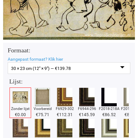
Formaat:
Aangepast formaat?
Klik hier
30 × 23 cm (12" × 9") — €
139.78
Lijst:
Zonder lijst
Voorbereid
F6929-302
F6944-296
F2018-218A
F2018-37
€
0.00
€
75.71
€
112.31
€
145.59
€
86.52
€
86.52