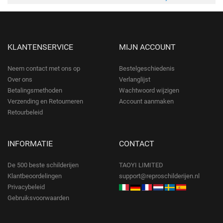
KLANTENSERVICE
MIJN ACCOUNT
Neem contact met ons op
Bestelgeschiedenis
Over ons
Verlanglijst
Betalingsmethoden
Wachtwoord wijzigen
Verzending en Retourneren
Account aanmaken
Retourbeleid
INFORMATIE
CONTACT
De 500 beste schilderijen
TAOYI LIMITED
Klantbeoordelingen
support@reproschilderijen.nl
Privacybeleid
Gebruiksvoorwaarden