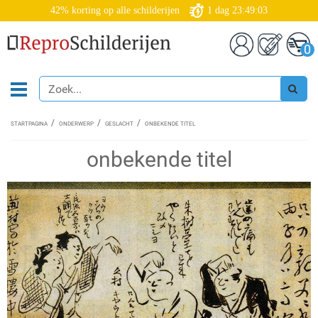
42% korting op alle schilderijen
1
dag
23:49:02
0
STARTPAGINA
ONDERWERP
GESLACHT
ONBEKENDE TITEL
onbekende titel