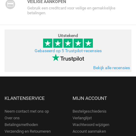
VEILIGE AANKOPEN
Gebruik een creditcard voor veilige en gemakkelijke
betalingen.
Uitstekend
Gebaseerd op 5 Trustpilot-recensies
Bekijk alle recensies
KLANTENSERVICE
MIJN ACCOUNT
Neem contact met ons op
Bestelgeschiedenis
Over ons
Verlanglijst
Betalingsmethoden
Wachtwoord wijzigen
Verzending en Retourneren
Account aanmaken