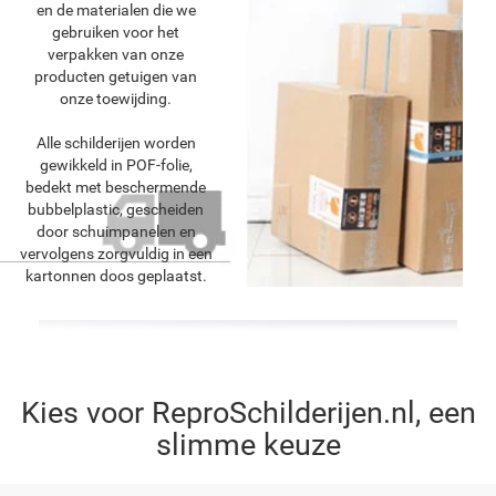
en de materialen die we
gebruiken voor het
verpakken van onze
producten getuigen van
onze toewijding.
Alle schilderijen worden
gewikkeld in POF-folie,
bedekt met beschermende
bubbelplastic, gescheiden
door schuimpanelen en
vervolgens zorgvuldig in een
kartonnen doos geplaatst.
Kies voor ReproSchilderijen.nl, een
slimme keuze