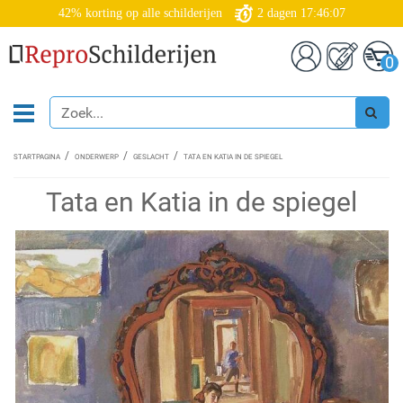
42% korting op alle schilderijen
2
dagen
17:46:06
0
STARTPAGINA
ONDERWERP
GESLACHT
TATA EN KATIA IN DE SPIEGEL
Tata en Katia in de spiegel