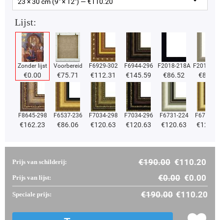
23 × 30 cm (9" × 12") — €
110.20
Lijst:
Zonder lijst
Voorbereid
F6929-302
F6944-296
F2018-218A
F2018-37
€
0.00
€
75.71
€
112.31
€
145.59
€
86.52
€
86.52
F8645-298
F6537-236
F7034-298
F7034-296
F6731-224
F6731-2
€
162.23
€
86.06
€
120.63
€
120.63
€
120.63
€
120.6
€
190.00
€
110.20
Prijs van schilderij:
€
0.00
€
0.00
Prijs van lijst:
€
190.00
€
110.20
Speciale prijs: