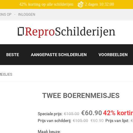
42% korting op alle schilderijen
2
dagen
10:31:58
ONS OP
INLOGGEN
BESTE
AANGEPASTE SCHILDERIJEN
VOORBEELDEN
EISJES
TWEE BOERENMEISJES
€
60.90
42% korti
Speciale prijs:
€
105.00
Prijs van schilderij:
€
105.00
€
60.90
Prijs van lijst:
€
Maak keuze: