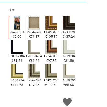
Lijst:
Zonder lijst
Voorbereid
F6929-302
F6944-296
€
0.00
€
71.37
€
105.87
€
137.24
F2018-218A
F2018-376A
F7547-318
F3919-204
€
81.56
€
81.56
€
97.35
€
81.56
F5130-234
F7547-220
F5429-258
F3013-236
€
117.63
€
97.35
€
117.63
€
86.64
F1823-204
F8645-298
F6537-236
F7034-298