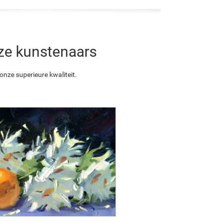
nze kunstenaars
nze superieure kwaliteit.