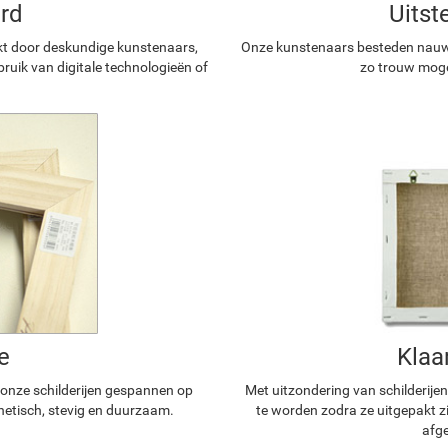
rd
Uitst
kt door deskundige kunstenaars,
Onze kunstenaars besteden nauwg
ruik van digitale technologieën of
zo trouw mogel
e
Klaa
n onze schilderijen gespannen op
Met uitzondering van schilderijen
hetisch, stevig en duurzaam.
te worden zodra ze uitgepakt z
afge