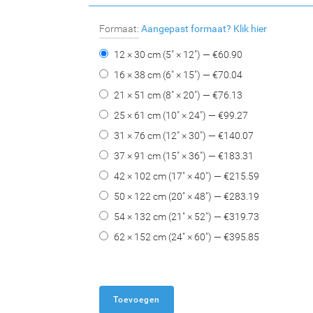
Formaat:
Aangepast formaat?
Klik hier
12 × 30 cm (5" × 12") — €
60.90
16 × 38 cm (6" × 15") — €
70.04
21 × 51 cm (8" × 20") — €
76.13
25 × 61 cm (10" × 24") — €
99.27
31 × 76 cm (12" × 30") — €
140.07
37 × 91 cm (15" × 36") — €
183.31
42 × 102 cm (17" × 40") — €
215.59
50 × 122 cm (20" × 48") — €
283.19
54 × 132 cm (21" × 52") — €
319.73
62 × 152 cm (24" × 60") — €
395.85