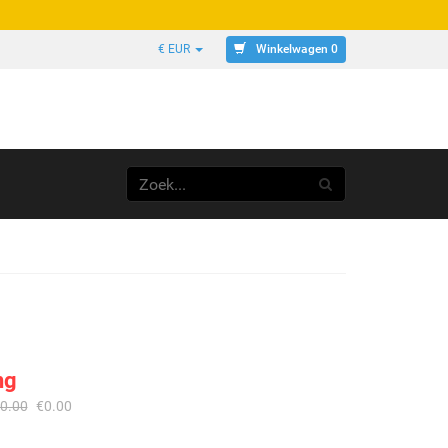
Winkelwagen 0
€ EUR
ng
0.00
€
0.00