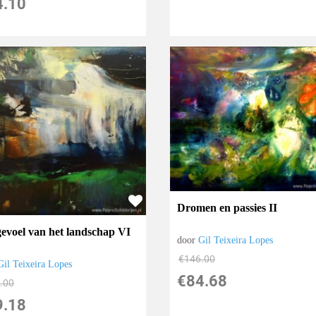
4.10
Dromen en passies II
gevoel van het landschap VI
door
Gil Teixeira Lopes
€
146.00
Gil Teixeira Lopes
€
84.68
.00
9.18