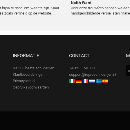
Naith Ward
kt bijna te mooi om waar te zijn. Maar
Voor onze trouwfoto hebben we een
es zoals vermeld op de website
handgeschilderde versie laten make
lemaal. Wij hebben een heel mooi
resultaat heeft ons echt ontroerd. D
ij laten reproduceren op basis van
kunstenaar heeft de emoties perfec
urde foto's. De communicatie i
vast te leggen en zelfs kleine details
de lic
INFORMATIE
CONTACT
M
De 500 beste schilderijen
TAOYI LIMITED
Klantbeoordelingen
support@reproschilderijen.nl
Privacybeleid
Gebruiksvoorwaarden