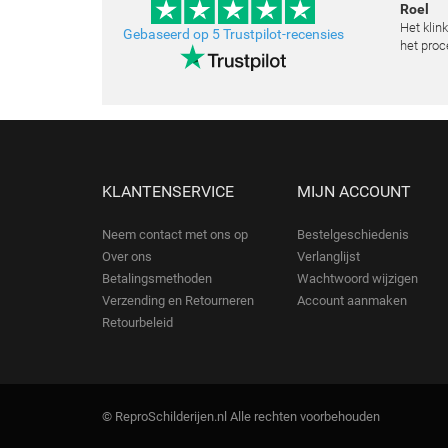
Roel
Het klin
Gebaseerd op 5 Trustpilot-recensies
het proc
klopt he
schilder
toegestu
KLANTENSERVICE
MIJN ACCOUNT
Neem contact met ons op
Bestelgeschiedenis
Over ons
Verlanglijst
Betalingsmethoden
Wachtwoord wijzigen
Verzending en Retourneren
Account aanmaken
Retourbeleid
© ReproSchilderijen.nl Alle rechten voorbehouden