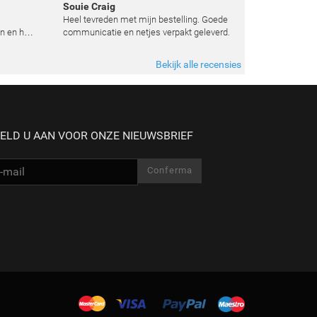
Souie Craig
Heel tevreden met mijn bestelling. Goede
n en het
communicatie en netjes verpakt geleverd.
e
t weten
Bekijk alle recensies
 zoals
ELD U AAN VOOR ONZE NIEUWSBRIEF