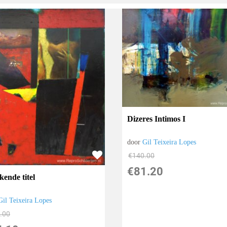
Dizeres Intimos I
door
Gil Teixeira Lopes
€
140.00
€
81.20
kende titel
Gil Teixeira Lopes
.00