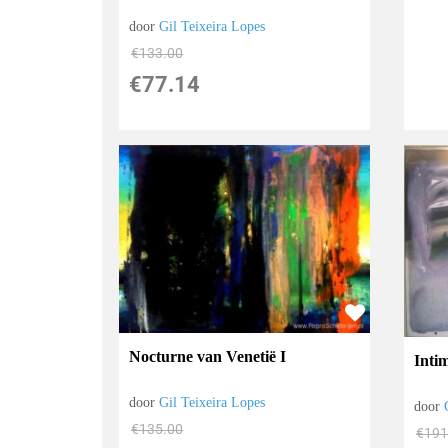
door
Gil Teixeira Lopes
€
133.00
€
77.14
Nocturne van Venetië I
Intim
door
Gil Teixeira Lopes
door
€
135.00
€
191