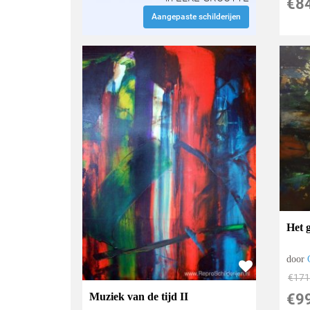
€
8
Aangepaste schilderijen
Het 
door
€
171
Muziek van de tijd II
€
9