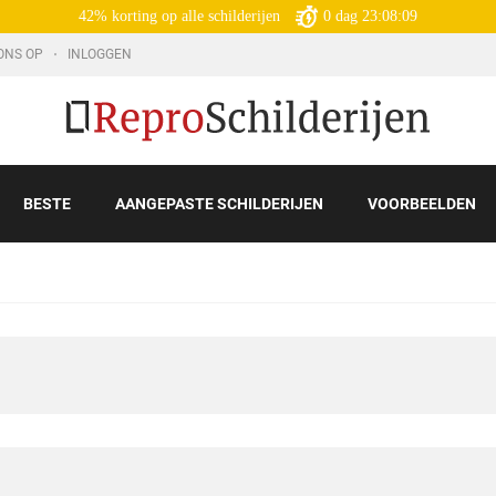
42% korting op alle schilderijen
0
dag
23:08:08
ONS OP
INLOGGEN
BESTE
AANGEPASTE SCHILDERIJEN
VOORBEELDEN