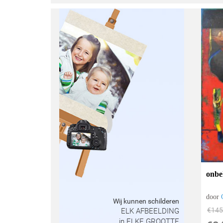
onbe
door
Wij kunnen schilderen
€
145
ELK AFBEELDING
in ELKE GROOTTE