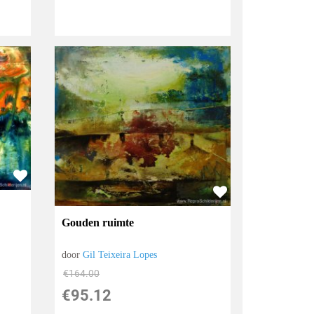
Gouden ruimte
door
Gil Teixeira Lopes
€
164.00
€
95.12