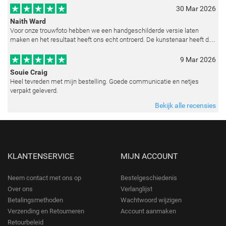
30 Mar 2026
Naith Ward
Voor onze trouwfoto hebben we een handgeschilderde versie laten
maken en het resultaat heeft ons echt ontroerd. De kunstenaar heeft de
emoties perfect weten vast te leggen en zelfs kleine details zoals de lic
9 Mar 2026
Souie Craig
Heel tevreden met mijn bestelling. Goede communicatie en netjes
verpakt geleverd.
Bekijk alle recensies
KLANTENSERVICE
MIJN ACCOUNT
Neem contact met ons op
Bestelgeschiedenis
Over ons
Verlanglijst
Betalingsmethoden
Wachtwoord wijzigen
Verzending en Retourneren
Account aanmaken
Retourbeleid