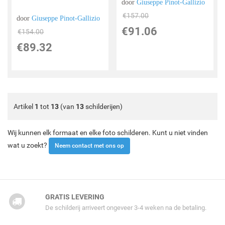
door
Giuseppe Pinot-Gallizio
€
157.00
door
Giuseppe Pinot-Gallizio
€
91.06
€
154.00
€
89.32
Artikel
1
tot
13
(van
13
schilderijen)
Wij kunnen elk formaat en elke foto schilderen. Kunt u niet vinden
wat u zoekt?
Neem contact met ons op
GRATIS LEVERING
De schilderij arriveert ongeveer 3-4 weken na de betaling.