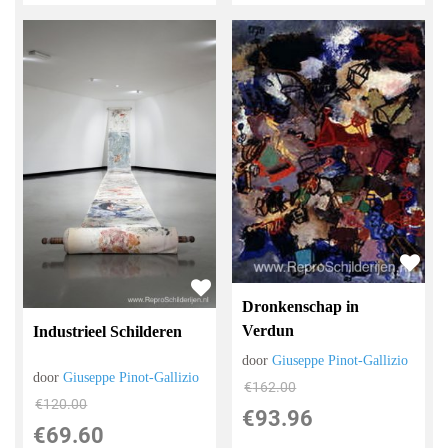
Dronkenschap in
Verdun
Industrieel Schilderen
door
Giuseppe Pinot-Gallizio
door
Giuseppe Pinot-Gallizio
€
162.00
€
120.00
€
93.96
€
69.60