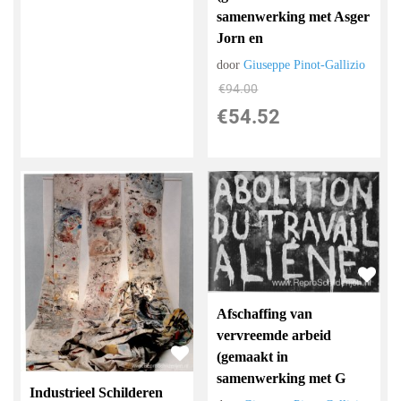
samenwerking met Asger
Jorn en
door
Giuseppe Pinot-Gallizio
€
94.00
€
54.52
Afschaffing van
vervreemde arbeid
(gemaakt in
samenwerking met G
Industrieel Schilderen