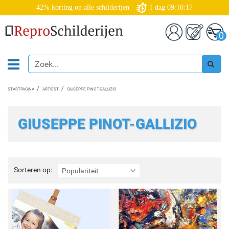
42% korting op alle schilderijen
1
dag
09:10:17
0
STARTPAGINA
ARTIEST
GIUSEPPE PINOT-GALLIZIO
GIUSEPPE PINOT-GALLIZIO
Sorteren
Sorteren op:
Populariteit
op: