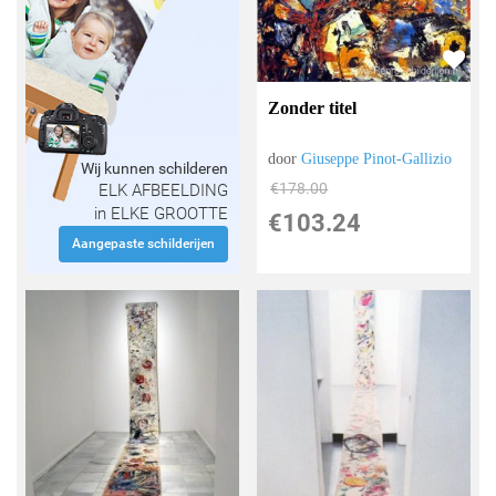
Zonder titel
door
Giuseppe Pinot-Gallizio
Wij kunnen schilderen
€
178.00
ELK AFBEELDING
in ELKE GROOTTE
€
103.24
Aangepaste schilderijen